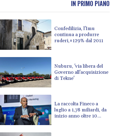
IN PRIMO PIANO
BOB 14.004993
BRL 5.916207
BSD 1.153151
Confedilizia, l'Imu
BTN 109.628664
continua a produrre
BWP 15.63742
ruderi,+129% dal 2011
BYN 3.410563
BYR 22635.15384
BZD 2.319233
CAD 1.618125
Nuburu, 'via libera del
Governo all'acquisizione
CDF 2611.126427
di Tekne'
CHF 0.932311
CLF 0.026733
CLP 1055.559908
CNY 7.795147
La raccolta Fineco a
CNH 7.793913
luglio a 1,78 miliardi, da
inizio anno oltre 10
COP 3675.544784
miliardi
CRC 522.915026
CUC 1.154855