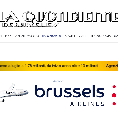
ZIE TOP
NOTIZIE MONDO
ECONOMIA
SPORT
VIALE
TECNOLOGIA
S
o a 1,78 miliardi, da inizio anno oltre 10 miliardi
Agenzia Spaziale 
Annuncio