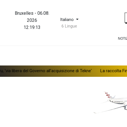
Bruxelles
-
06.08.
Italiano
2026
6 Lingue
12:19:13
NOTI
era del Governo all'acquisizione di Tekne'
La raccolta Fineco a lugli