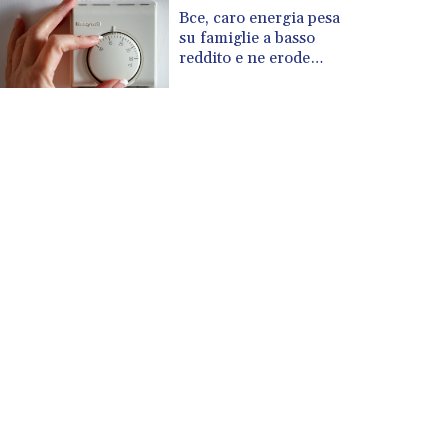
CUP 30.603652
Bce, caro energia pesa
CVE 110.186265
su famiglie a basso
CZK 24.201154
reddito e ne erode
risparmi
DJF 205.338828
DKK 7.47541
DOP 67.250199
DZD 153.530983
EGP 57.54318
ERN 17.322822
ETB 186.117873
FJD 2.553963
FKP 0.857848
GBP 0.857774
GEL 3.019946
GGP 0.857848
GHS 13.520339
GIP 0.857848
GMD 84.878181
GNF 10128.411837