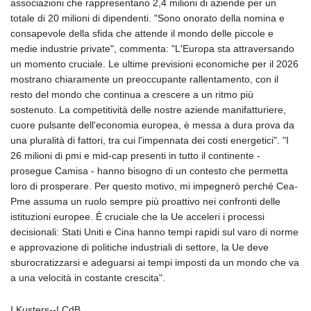
associazioni che rappresentano 2,4 milioni di aziende per un
GYD 241.157003
totale di 20 milioni di dipendenti. "Sono onorato della nomina e
HKD 9.067746
consapevole della sfida che attende il mondo delle piccole e
HNL 30.895616
medie industrie private", commenta: "L'Europa sta attraversando
HRK 7.536622
un momento cruciale. Le ultime previsioni economiche per il 2026
HTG 150.718127
mostrano chiaramente un preoccupante rallentamento, con il
HUF 363.096405
resto del mondo che continua a crescere a un ritmo più
IDR 20580.370421
sostenuto. La competitività delle nostre aziende manifatturiere,
ILS 3.468234
cuore pulsante dell'economia europea, è messa a dura prova da
IMP 0.8566
una pluralità di fattori, tra cui l'impennata dei costi energetici". "I
INR 110.076256
26 milioni di pmi e mid-cap presenti in tutto il continente -
IQD 1509.981237
prosegue Camisa - hanno bisogno di un contesto che permetta
IRR
loro di prosperare. Per questo motivo, mi impegnerò perché Cea-
1590322.371805
Pme assuma un ruolo sempre più proattivo nei confronti delle
ISK 142.598215
istituzioni europee. È cruciale che la Ue acceleri i processi
JEP 0.8566
decisionali: Stati Uniti e Cina hanno tempi rapidi sul varo di norme
JMD 183.057725
e approvazione di politiche industriali di settore, la Ue deve
JOD 0.819746
sburocratizzarsi e adeguarsi ai tempi imposti da un mondo che va
JPY 182.445186
a una velocità in costante crescita".
KES 149.158147
KGS 101.104505
I.Kusters--LCdB