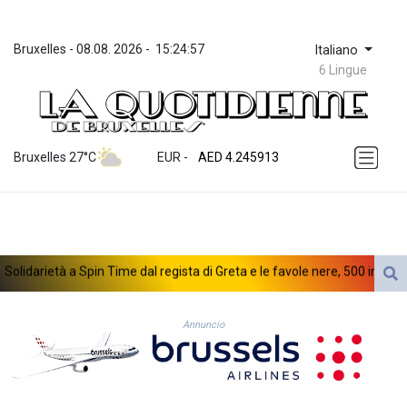
Bruxelles
 - 
08.08. 2026
 - 
15:24:57
Italiano
6 Lingue
ZWL 372.275202
AED 4.245913
Bruxelles 27°C
EUR
 - 
AED 4.245913
AFN 76.887634
ALL 93.218842
AMD 422.094755
AOA 1060.176801
ARS 1724.882567
lidarietà a Spin Time dal regista di Greta e le favole nere, 500 ingressi 
AUD 1.638747
AWG 2.082489
AZN 1.97002
Annuncio
BAM 1.955776
BBD 2.321671
BDT 142.688227
BHD 0.434695