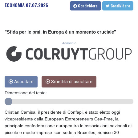
CUC 1.156136
ECONOMIA
07.07.2026
Condividere
Condividere
CUP 30.637594
CVE 110.26363
CZK 24.258158
DJF 205.267449
"Sfida per le pmi, in Europa è un momento cruciale"
DKK 7.477932
DOP 67.289164
Annuncio
DZD 152.967099
EGP 57.293288
ERN 17.342035
ETB 186.049588
FJD 2.553384
Ascoltare
Smettila di ascoltare
FKP 0.8566
GBP 0.856968
Dimensione del testo:
GEL 3.017966
GGP 0.8566
GHS 13.526832
Cristian Camisa, il presidente di Confapi, è stato eletto oggi
GIP 0.8566
vicepresidente della European Entrepreneurs Cea-Pme, la
GMD 84.980421
principale confederazione europea tra le associazioni nazionali di
GNF 10123.874202
piccole e medie imprese: con sede a Bruxelles, riunisce 30
GTQ 8.794891