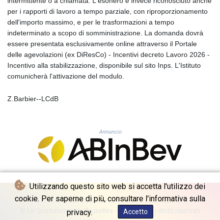
intermittente o a chiamata. L'esonero è invece riconosciuto anche
KHR 4681.941823
per i rapporti di lavoro a tempo parziale, con riproporzionamento
KMF 492.514185
dell'importo massimo, e per le trasformazioni a tempo
KRW 1627.677557
indeterminato a scopo di somministrazione. La domanda dovrà
KWD 0.356853
essere presentata esclusivamente online attraverso il Portale
KYD 0.960588
delle agevolazioni (ex DiResCo) - Incentivi decreto Lavoro 2026 -
KZT 540.233287
Incentivo alla stabilizzazione, disponibile sul sito Inps. L'Istituto
LAK 26025.676609
comunicherà l'attivazione del modulo.
LBP
103223.017367
Z.Barbier--LCdB
LKR 386.635196
LRD 208.057415
LSL 18.726567
Annuncio
LTL 3.413768
LVL 0.699335
LYD 7.331909
MAD 10.743067
MDL 20.044751
Utilizzando questo sito web si accetta l'utilizzo dei
MGA 4918.938878
cookie. Per saperne di più, consultare l'informativa sulla
MKD 61.524236
MMK 2427.596601
© La Quotidienne de Bruxelles - 2026 - Tutti i diritti riservati
privacy.
Accetto