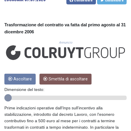
CUC 1.156136
CUP 30.637594
CVE 110.26363
CZK 24.258158
Trasformazione del contratto va fatta dal primo agosto al 31
DJF 205.267449
dicembre 2006
DKK 7.477932
DOP 67.289164
Annuncio
DZD 152.967099
EGP 57.380687
ERN 17.342035
ETB 186.049588
FJD 2.553384
FKP 0.8566
Ascoltare
Smettila di ascoltare
GBP 0.858527
Dimensione del testo:
GEL 3.017966
GGP 0.8566
GHS 13.526832
Prime indicazioni operative dall'Inps sull'incentivo alla
GIP 0.8566
stabilizzazione, introdotto dal decreto Lavoro, con l'esonero
GMD 84.980421
contributivo fino a 500 euro al mese per i contratti a termine
GNF 10123.874202
trasformati in contratti a tempo indeterminato. In particolare la
GTQ 8.794891