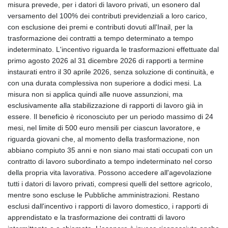
misura prevede, per i datori di lavoro privati, un esonero dal
GYD 241.157003
versamento del 100% dei contributi previdenziali a loro carico,
HKD 9.066767
con esclusione dei premi e contributi dovuti all'Inail, per la
HNL 30.895616
trasformazione dei contratti a tempo determinato a tempo
HRK 7.536622
indeterminato. L'incentivo riguarda le trasformazioni effettuate dal
HTG 150.718127
primo agosto 2026 al 31 dicembre 2026 di rapporti a termine
HUF 363.096405
instaurati entro il 30 aprile 2026, senza soluzione di continuità, e
IDR 20580.370421
con una durata complessiva non superiore a dodici mesi. La
ILS 3.468234
misura non si applica quindi alle nuove assunzioni, ma
IMP 0.8566
esclusivamente alla stabilizzazione di rapporti di lavoro già in
INR 110.076256
essere. Il beneficio è riconosciuto per un periodo massimo di 24
IQD 1509.981237
mesi, nel limite di 500 euro mensili per ciascun lavoratore, e
IRR
riguarda giovani che, al momento della trasformazione, non
1590322.371805
abbiano compiuto 35 anni e non siano mai stati occupati con un
ISK 142.598215
contratto di lavoro subordinato a tempo indeterminato nel corso
JEP 0.8566
della propria vita lavorativa. Possono accedere all'agevolazione
JMD 183.057725
tutti i datori di lavoro privati, compresi quelli del settore agricolo,
JOD 0.819746
mentre sono escluse le Pubbliche amministrazioni. Restano
JPY 182.445186
esclusi dall'incentivo i rapporti di lavoro domestico, i rapporti di
KES 149.158147
apprendistato e la trasformazione dei contratti di lavoro
KGS 101.104505