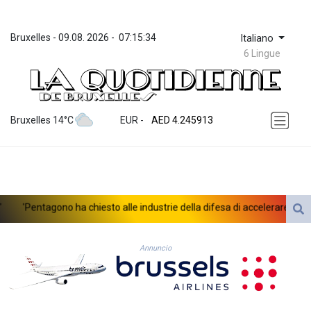
Bruxelles
 - 
09.08. 2026
 - 
07:15:34
Italiano
6 Lingue
ZWL 372.275202
AED 4.245913
Bruxelles 14°C
EUR
 - 
AED 4.245913
AFN 76.887634
ALL 93.218842
AMD 422.094755
AOA 1060.176801
ARS 1724.882567
'Pentagono ha chiesto alle industrie della difesa di accelerare la produ
AUD 1.638747
AWG 2.082489
AZN 1.97002
Annuncio
BAM 1.955776
BBD 2.321671
BDT 142.688227
BHD 0.434695