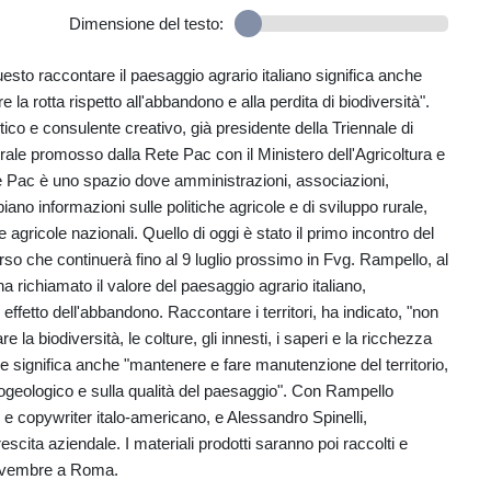
Dimensione del testo:
uesto raccontare il paesaggio agrario italiano significa anche
e la rotta rispetto all'abbandono e alla perdita di biodiversità".
ico e consulente creativo, già presidente della Triennale di
urale promosso dalla Rete Pac con il Ministero dell'Agricoltura e
e Pac è uno spazio dove amministrazioni, associazioni,
biano informazioni sulle politiche agricole e di sviluppo rurale,
 agricole nazionali. Quello di oggi è stato il primo incontro del
orso che continuerà fino al 9 luglio prossimo in Fvg. Rampello, al
ha richiamato il valore del paesaggio agrario italiano,
ffetto dell'abbandono. Raccontare i territori, ha indicato, "non
 biodiversità, le colture, gli innesti, i saperi e la ricchezza
vare significa anche "mantenere e fare manutenzione del territorio,
idrogeologico e sulla qualità del paesaggio". Con Rampello
 e copywriter italo-americano, e Alessandro Spinelli,
rescita aziendale. I materiali prodotti saranno poi raccolti e
 novembre a Roma.