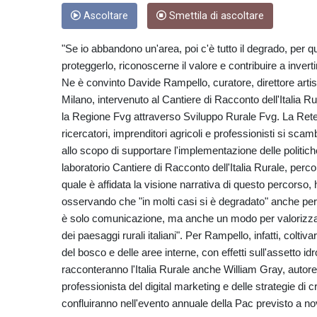
Ascoltare
Smettila di ascoltare
"Se io abbandono un'area, poi c'è tutto il degrado, per q
proteggerlo, riconoscerne il valore e contribuire a invertir
Ne è convinto Davide Rampello, curatore, direttore artist
Milano, intervenuto al Cantiere di Racconto dell'Italia R
la Regione Fvg attraverso Sviluppo Rurale Fvg. La Ret
ricercatori, imprenditori agricoli e professionisti si scam
allo scopo di supportare l'implementazione delle politiche
laboratorio Cantiere di Racconto dell'Italia Rurale, perc
quale è affidata la visione narrativa di questo percorso, 
osservando che "in molti casi si è degradato" anche per e
è solo comunicazione, ma anche un modo per valorizzare la
dei paesaggi rurali italiani". Per Rampello, infatti, colti
del bosco e delle aree interne, con effetti sull'assetto 
racconteranno l'Italia Rurale anche William Gray, autore
professionista del digital marketing e delle strategie di c
confluiranno nell'evento annuale della Pac previsto a