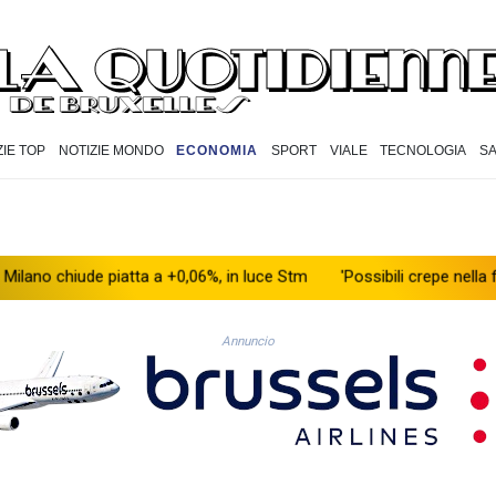
ZIE TOP
NOTIZIE MONDO
ECONOMIA
SPORT
VIALE
TECNOLOGIA
S
ude piatta a +0,06%, in luce Stm
'Possibili crepe nella fusoliera
Annuncio