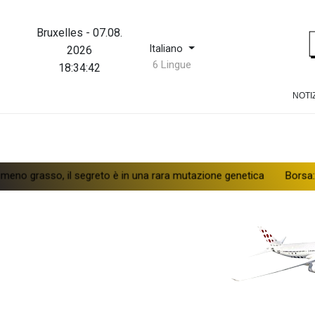
Bruxelles
-
07.08.
Italiano
2026
6 Lingue
18:34:43
NOTI
o, il segreto è in una rara mutazione genetica
Borsa: Milano chi