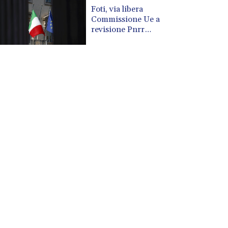
CUP 30.620962
Foti, via libera
CVE 110.52354
Commissione Ue a
CZK 24.260063
revisione Pnrr
presentata da Italia
DJF 205.745052
DKK 7.475778
DOP 67.445728
DZD 153.610645
EGP 57.528581
ERN 17.33262
ETB 186.48005
FJD 2.554253
FKP 0.858821
GBP 0.856712
GEL 3.021621
GGP 0.858821
GHS 13.558658
GIP 0.858821
GMD 85.507793
GNF 10147.737864