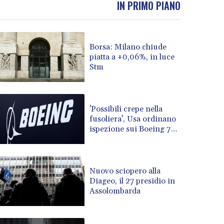
IN PRIMO PIANO
BOB 13.732063
BRL 5.903186
BSD 1.155368
Borsa: Milano chiude
BTN 109.941469
piatta a +0,06%, in luce
BWP 15.595008
Stm
BYN 3.440344
BYR 22647.956716
BZD 2.323635
CAD 1.610853
'Possibili crepe nella
fusoliera', Usa ordinano
CDF 2611.447728
ispezione sui Boeing 737
CHF 0.933883
Max
CLF 0.026784
CLP 1057.407289
CNY 7.798581
Nuovo sciopero alla
CNH 7.792526
Diageo, il 27 presidio in
Assolombarda
COP 3654.814015
CRC 525.224073
CUC 1.155508