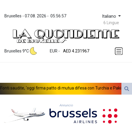
Bruxelles
 - 
07.08. 2026
 - 
05:56:57
Italiano
6 Lingue
ZWL 371.052996
AED 4.231967
Bruxelles 9°C
EUR
 - 
AED 4.231967
AFN 75.483595
ALL 93.084804
AMD 422.04403
AOA 1057.848456
ARS 1727.972826
nti saudite, 'oggi firma patto di mutua difesa con Turchia e Pakistan'
AUD 1.638476
AWG 2.074212
AZN 1.960615
Annuncio
BAM 1.952344
BBD 2.320382
BDT 142.607535
BHD 0.434558