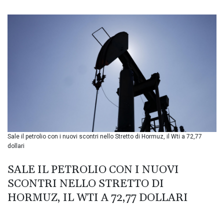
BIF 3445.496469
BMD 1.15234
BND 1.477278
BOB 13.934392
BRL 5.903903
BSD 1.152055
BTN 109.639899
BWP 15.581348
BYN 3.410947
BYR 22585.863139
BZD 2.316988
CAD 1.614976
Sale il petrolio con i nuovi scontri nello Stretto di Hormuz, il Wti a 72,77
CDF 2604.28847
dollari
CHF 0.936438
CLF 0.026729
SALE IL PETROLIO CON I NUOVI
CLP 1055.405144
SCONTRI NELLO STRETTO DI
CNY 7.7772
CNH 7.775921
HORMUZ, IL WTI A 72,77 DOLLARI
COP 3641.809104
CRC 524.040432