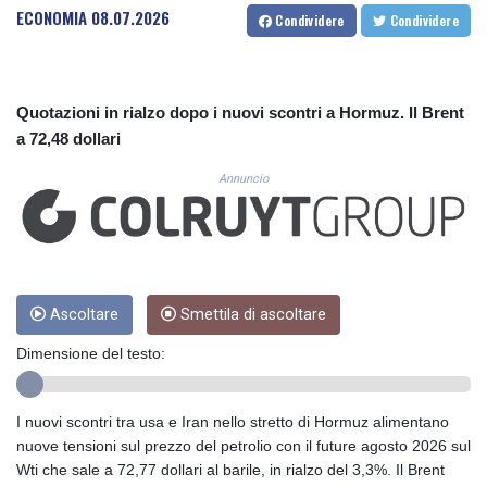
CUC 1.15234
ECONOMIA
08.07.2026
Condividere
Condividere
CUP 30.537009
CVE 110.797088
CZK 24.246042
DJF 204.79359
Quotazioni in rialzo dopo i nuovi scontri a Hormuz. Il Brent
DKK 7.476071
a 72,48 dollari
DOP 67.179284
DZD 153.12335
Annuncio
EGP 57.264041
ERN 17.285099
ETB 185.946995
FJD 2.551799
FKP 0.85598
Ascoltare
Smettila di ascoltare
GBP 0.856476
GEL 3.013365
Dimensione del testo:
GGP 0.85598
GHS 13.522718
GIP 0.85598
I nuovi scontri tra usa e Iran nello stretto di Hormuz alimentano
GMD 85.273513
nuove tensioni sul prezzo del petrolio con il future agosto 2026 sul
GNF 10117.544985
Wti che sale a 72,77 dollari al barile, in rialzo del 3,3%. Il Brent
GTQ 8.790438