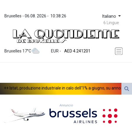
Bruxelles
 - 
06.08. 2026
 - 
10:38:26
Italiano
6 Lingue
ZWL 371.86277
AED 4.241201
Bruxelles 17°C
EUR
 - 
AED 4.241201
AFN 76.219915
ALL 93.210974
AMD 421.7986
AOA 1060.156793
ARS 1727.958172
++ Istat, produzione industriale in calo dell'1% a giugno, su anno -0,6% +
AUD 1.63908
AWG 2.081626
AZN 1.959559
Annuncio
BAM 1.954403
BBD 2.32254
BDT 142.738005
BHD 0.43488