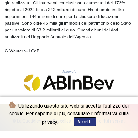
già realizzato. Gli interventi conclusi sono aumentati del 172%
GYD 241.227629
rispetto al 2022 fino a 242 miliardi di euro. Ha ottenuto inoltre
HKD 9.058306
risparmi per 144 milioni di euro per la chiusura di locazioni
HNL 30.907112
passive. Sono oltre 45 mila gli immobili del patrimonio dello Stato
HRK 7.534038
per un valore di 63,2 miliardi di euro. Questi alcuni dei dati
HTG 150.767698
analizzati nel Rapporto Annuale dell'Agenzia.
HUF 362.223087
IDR 20682.294394
G.Wouters--LCdB
ILS 3.477385
IMP 0.857848
INR 109.932764
Annuncio
IQD 1510.627108
IRR
1587694.361999
ISK 141.792902
JEP 0.857848
Utilizzando questo sito web si accetta l'utilizzo dei
JMD 183.243508
cookie. Per saperne di più, consultare l'informativa sulla
JOD 0.818791
JPY 182.181232
© La Quotidienne de Bruxelles - 2026 - Tutti i diritti riservati
privacy.
Accetto
KES 149.439303
KGS 100.991685