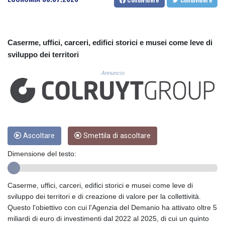
CUC 1.154855
CUP 30.603652
CVE 110.186265
CZK 24.201154
Caserme, uffici, carceri, edifici storici e musei come leve di
DJF 205.338828
sviluppo dei territori
DKK 7.47541
DOP 67.250199
Annuncio
DZD 153.530983
EGP 57.54318
ERN 17.322822
ETB 186.117873
FJD 2.553963
FKP 0.857848
Ascoltare
Smettila di ascoltare
GBP 0.857774
Dimensione del testo:
GEL 3.019946
GGP 0.857848
GHS 13.520339
Caserme, uffici, carceri, edifici storici e musei come leve di
GIP 0.857848
sviluppo dei territori e di creazione di valore per la collettività.
GMD 84.878181
Questo l'obiettivo con cui l'Agenzia del Demanio ha attivato oltre 5
GNF 10128.411837
miliardi di euro di investimenti dal 2022 al 2025, di cui un quinto
GTQ 8.795715