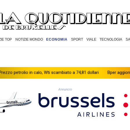
ZIE TOP
NOTIZIE MONDO
ECONOMIA
SPORT
VIALE
TECNOLOGIA
S
rolio in calo, Wti scambiato a 74,81 dollari
Bper aggiorna il piano
Annuncio