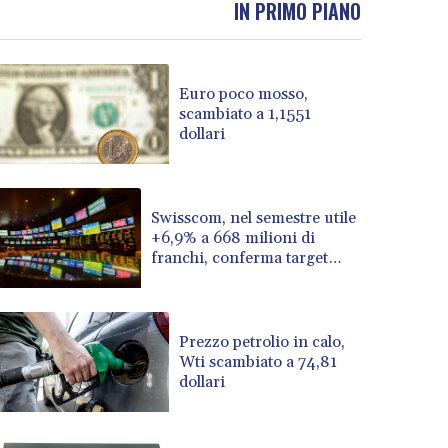
IN PRIMO PIANO
BOB 14.004993
BRL 5.916207
BSD 1.153151
Euro poco mosso,
BTN 109.628664
scambiato a 1,1551
BWP 15.63742
dollari
BYN 3.410563
BYR 22635.15384
BZD 2.319233
CAD 1.618125
Swisscom, nel semestre utile
+6,9% a 668 milioni di
CDF 2611.126427
franchi, conferma target
CHF 0.932311
2026
CLF 0.026733
CLP 1055.559908
CNY 7.795147
Prezzo petrolio in calo,
CNH 7.793913
Wti scambiato a 74,81
dollari
COP 3675.544784
CRC 522.915026
CUC 1.154855