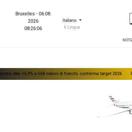
Bruxelles
-
06.08.
Italiano
2026
6 Lingue
08:26:06
NOTI
e +6,9% a 668 milioni di franchi, conferma target 2026
Prezzo pet