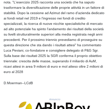
nota. "L'esercizio 2025 racconta una società che ha saputo
GYD 241.43004
trasformare la diversificazione delle proprie attività in un fattore di
HKD 9.054939
stabilità. Dopo la cessione ad Azimut del ramo d'azienda dedicato
HNL 30.930577
ai fondi retail nel 2019 e l'ingresso nei fondi di credito
HRK 7.534661
specializzati, la ricerca di nuove nicchie specialistiche di mercato
HTG 150.888179
ad alto potenziale ha spinto l'andamento dei risultati della società
HUF 363.741084
su livelli strutturalmente superiori alla media registrata negli anni
IDR 20659.564222
precedenti. Per il prossimo triennio prevediamo di proseguire su
ILS 3.476689
questa direzione che sta dando i risultati attesi" ha commentato
IMP 0.857432
Luca Peviani, co-fondatore e consigliere delegato di P&G Sgr.
INR 109.925261
Sulla base dei risultati 2025 la SGR conferma il proprio obiettivo
IQD 1511.781564
triennale: crescita delle masse, superando il miliardo di AuM,
IRR
ricavi attesi in area 9 milioni di euro e mol atteso oltre 2 milioni di
1586924.175584
euro al 2028
ISK 141.990031
JEP 0.857432
D.Moerman--LCdB
JMD 182.926462
JOD 0.818416
JPY 182.177709
Annuncio
KES 149.308045
KGS 100.942743