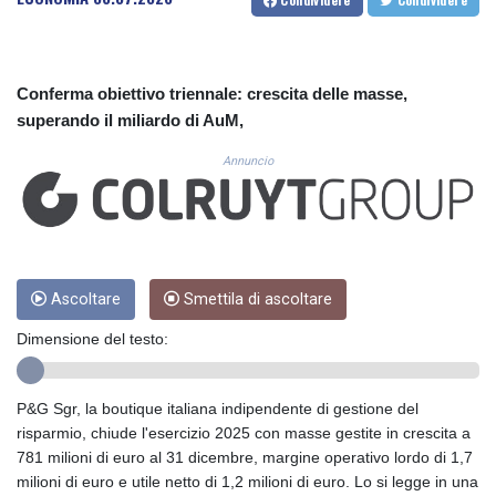
CUC 1.154295
CUP 30.588806
CVE 110.25684
CZK 24.205269
Conferma obiettivo triennale: crescita delle masse,
DJF 205.50301
superando il miliardo di AuM,
DKK 7.475304
DOP 67.244732
Annuncio
DZD 153.502688
EGP 57.471515
ERN 17.314419
ETB 186.262401
FJD 2.553819
FKP 0.857432
Ascoltare
Smettila di ascoltare
GBP 0.857122
Dimensione del testo:
GEL 3.018477
GGP 0.857432
GHS 13.565055
P&G Sgr, la boutique italiana indipendente di gestione del
GIP 0.857432
risparmio, chiude l'esercizio 2025 con masse gestite in crescita a
GMD 84.842311
781 milioni di euro al 31 dicembre, margine operativo lordo di 1,7
GNF 10135.249888
milioni di euro e utile netto di 1,2 milioni di euro. Lo si legge in una
GTQ 8.805348