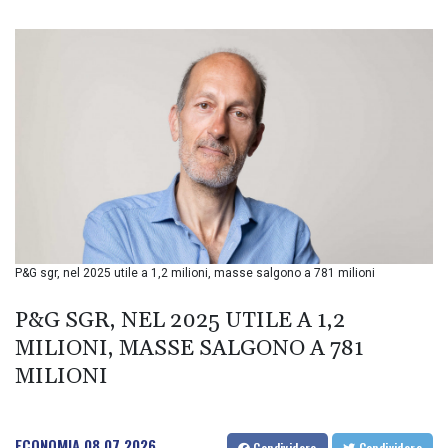
BIF 3449.11485
BMD 1.154295
BND 1.479784
BOB 13.958027
BRL 5.910221
BSD 1.15401
BTN 109.825872
BWP 15.607777
BYN 3.416732
BYR 22624.173581
BZD 2.320918
CAD 1.615637
P&G sgr, nel 2025 utile a 1,2 milioni, masse salgono a 781 milioni
CDF 2609.859744
CHF 0.93435
P&G SGR, NEL 2025 UTILE A 1,2
CLF 0.02672
CLP 1055.048443
MILIONI, MASSE SALGONO A 781
CNY 7.791054
MILIONI
CNH 7.789111
COP 3672.942237
CRC 524.929317
ECONOMIA
08.07.2026
Condividere
Condividere