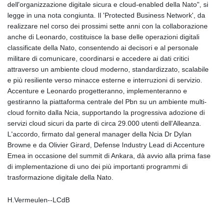
dell'organizzazione digitale sicura e cloud-enabled della Nato", si
GYD 241.849406
legge in una nota congiunta. Il 'Protected Business Network', da
HKD 9.067746
realizzare nel corso dei prossimi sette anni con la collaborazione
HNL 31.077375
anche di Leonardo, costituisce la base delle operazioni digitali
HRK 7.536622
classificate della Nato, consentendo ai decisori e al personale
HTG 151.150865
militare di comunicare, coordinarsi e accedere ai dati critici
HUF 363.096405
attraverso un ambiente cloud moderno, standardizzato, scalabile
IDR 20580.370421
e più resiliente verso minacce esterne e interruzioni di servizio.
ILS 3.468234
Accenture e Leonardo progetteranno, implementeranno e
IMP 0.859288
gestiranno la piattaforma centrale del Pbn su un ambiente multi-
INR 109.992259
cloud fornito dalla Ncia, supportando la progressiva adozione di
IQD 1515.115748
servizi cloud sicuri da parte di circa 29.000 utenti dell'Alleanza.
IRR
L'accordo, firmato dal general manager della Ncia Dr Dylan
1590322.371805
Browne e da Olivier Girard, Defense Industry Lead di Accenture
ISK 142.598215
Emea in occasione del summit di Ankara, dà avvio alla prima fase
JEP 0.859288
di implementazione di uno dei più importanti programmi di
JMD 183.583315
trasformazione digitale della Nato.
JOD 0.819746
JPY 182.445186
H.Vermeulen--LCdB
KES 148.887592
KGS 101.104505