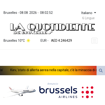
Bruxelles
 - 
08.08. 2026
 - 
08:02:52
Italiano
6 Lingue
ZWL 372.275202
AED 4.246429
Bruxelles 10°C
EUR
 - 
AED 4.246429
AFN 76.887634
ALL 93.189144
AMD 423.342651
AOA 1060.176801
ARS 1724.882575
Kiev, 'stato di allerta aerea nella capitale, c'è la minaccia di droni nem
AUD 1.635501
AWG 2.082489
AZN 1.97002
Annuncio
BAM 1.961391
BBD 2.328337
BDT 143.102254
BHD 0.435984