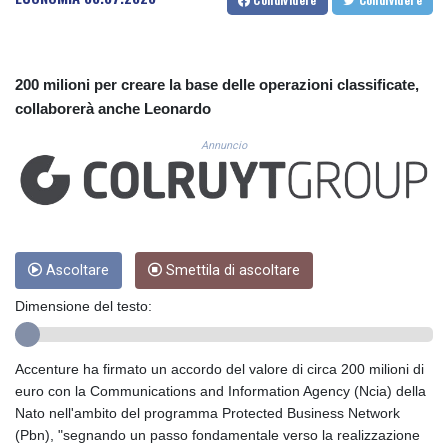
CUC 1.156136
CUP 30.637594
CVE 110.646682
CZK 24.258158
200 milioni per creare la base delle operazioni classificate,
DJF 205.46888
collaborerà anche Leonardo
DKK 7.477932
DOP 67.345355
Annuncio
DZD 153.688625
EGP 57.293288
ERN 17.342035
ETB 184.982115
FJD 2.553384
FKP 0.859288
Ascoltare
Smettila di ascoltare
GBP 0.856968
Dimensione del testo:
GEL 3.017966
GGP 0.859288
GHS 13.596606
Accenture ha firmato un accordo del valore di circa 200 milioni di
GIP 0.859288
euro con la Communications and Information Agency (Ncia) della
GMD 84.980421
Nato nell'ambito del programma Protected Business Network
GNF 10145.090599
(Pbn), "segnando un passo fondamentale verso la realizzazione
GTQ 8.820142