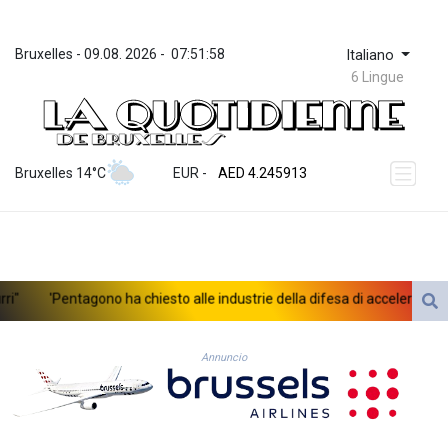
Bruxelles
 - 
09.08. 2026
 - 
07:51:58
Italiano
6 Lingue
ZWL 372.275202
AED 4.245913
Bruxelles 14°C
EUR
 - 
AED 4.245913
AFN 76.887634
ALL 93.218842
AMD 422.094755
AOA 1060.176801
ARS 1724.882567
'Pentagono ha chiesto alle industrie della difesa di accelerare la p
AUD 1.638747
AWG 2.082489
AZN 1.97002
Annuncio
BAM 1.955776
BBD 2.321671
BDT 142.688227
BHD 0.434695