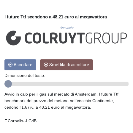
CUC 1.156136
CUP 30.637594
CVE 110.26363
I future Ttf scendono a 48,21 euro al megawattora
CZK 24.258158
DJF 205.267449
Annuncio
DKK 7.477932
DOP 67.289164
DZD 152.967099
EGP 57.380687
ERN 17.342035
Ascoltare
Smettila di ascoltare
ETB 186.049588
FJD 2.553384
Dimensione del testo:
FKP 0.8566
GBP 0.858527
GEL 3.017966
Avvio in calo per il gas sul mercato di Amsterdam. I future Ttf,
GGP 0.8566
benchmark del prezzo del metano nel Vecchio Continente,
GHS 13.526832
cedono l'1,67%, a 48,21 euro al megawattora.
GIP 0.8566
GMD 84.980421
F.Cornelis--LCdB
GNF 10123.874202
GTQ 8.794891