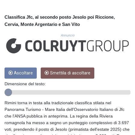
CUP 30.588806
CVE 110.25684
CZK 24.205269
Classifica Jfc, al secondo posto Jesolo poi Riccione,
DJF 205.50301
Cervia, Monte Argentario e San Vito
DKK 7.475304
DOP 67.244732
Annuncio
DZD 153.502688
EGP 57.471515
ERN 17.314419
ETB 186.262401
FJD 2.553819
Ascoltare
Smettila di ascoltare
FKP 0.857432
GBP 0.857122
Dimensione del testo:
GEL 3.018477
GGP 0.857432
GHS 13.565055
Rimini torna in testa alla tradizionale classifica stilata nel
GIP 0.857432
Panorama Turismo - Mare Italia dell'Osservatorio Italiano di Jfc
GMD 84.842311
che l'ANSA pubblica in anteprima. La regina della Riviera
GNF 10135.249888
romagnola ha messo a segno un punteggio complessivo di 3.697
GTQ 8.805348
voti, prendendo il posto di Jesolo (primatista dell'estate 2025) che
GYD 241.43004