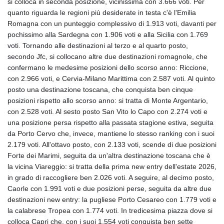
si colloca in seconda posizione, vicinissima con 3.666 voti. Per
HKD 9.054939
quanto riguarda le regioni più desiderate in testa c'è l'Emilia
HNL 30.930577
Romagna con un punteggio complessivo di 1.913 voti, davanti per
HRK 7.534661
pochissimo alla Sardegna con 1.906 voti e alla Sicilia con 1.769
HTG 150.888179
voti. Tornando alle destinazioni al terzo e al quarto posto,
HUF 363.741084
secondo Jfc, si collocano altre due destinazioni romagnole, che
IDR 20659.564222
confermano le medesime posizioni dello scorso anno: Riccione,
ILS 3.476689
con 2.966 voti, e Cervia-Milano Marittima con 2.587 voti. Al quinto
IMP 0.857432
posto una destinazione toscana, che conquista ben cinque
INR 109.925261
posizioni rispetto allo scorso anno: si tratta di Monte Argentario,
IQD 1511.781564
con 2.528 voti. Al sesto posto San Vito lo Capo con 2.274 voti e
IRR
una posizione persa rispetto alla passata stagione estiva, seguita
1586924.175584
da Porto Cervo che, invece, mantiene lo stesso ranking con i suoi
ISK 141.990031
2.179 voti. All'ottavo posto, con 2.133 voti, scende di due posizioni
JEP 0.857432
Forte dei Marimi, seguita da un'altra destinazione toscana che è
JMD 182.926462
la vicina Viareggio: si tratta della prima new entry dell'estate 2026,
JOD 0.818416
in grado di raccogliere ben 2.026 voti. A seguire, al decimo posto,
JPY 182.177709
Caorle con 1.991 voti e due posizioni perse, seguita da altre due
KES 149.308045
destinazioni new entry: la pugliese Porto Cesareo con 1.779 voti e
KGS 100.942743
la calabrese Tropea con 1.774 voti. In tredicesima piazza dove si
KHR 4682.633154
colloca Capri che, con i suoi 1.554 voti conquista ben sette