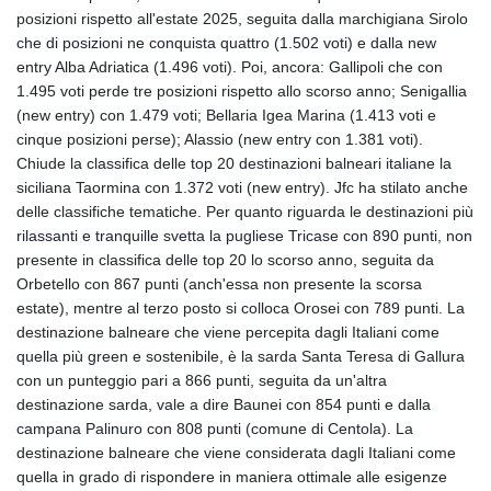
KMF 492.883829
posizioni rispetto all'estate 2025, seguita dalla marchigiana Sirolo
KRW 1642.584342
che di posizioni ne conquista quattro (1.502 voti) e dalla new
KWD 0.356596
entry Alba Adriatica (1.496 voti). Poi, ancora: Gallipoli che con
KYD 0.961725
1.495 voti perde tre posizioni rispetto allo scorso anno; Senigallia
KZT 540.782319
(new entry) con 1.479 voti; Bellaria Igea Marina (1.413 voti e
LAK 26074.844302
cinque posizioni perse); Alassio (new entry con 1.381 voti).
LBP
Chiude la classifica delle top 20 destinazioni balneari italiane la
103342.499248
siciliana Taormina con 1.372 voti (new entry). Jfc ha stilato anche
LKR 387.641311
delle classifiche tematiche. Per quanto riguarda le destinazioni più
LRD 208.303681
rilassanti e tranquille svetta la pugliese Tricase con 890 punti, non
LSL 18.823107
presente in classifica delle top 20 lo scorso anno, seguita da
LTL 3.408332
Orbetello con 867 punti (anch'essa non presente la scorsa
LVL 0.698221
estate), mentre al terzo posto si colloca Orosei con 789 punti. La
LYD 7.356456
destinazione balneare che viene percepita dagli Italiani come
MAD 10.767203
quella più green e sostenibile, è la sarda Santa Teresa di Gallura
MDL 20.079427
con un punteggio pari a 866 punti, seguita da un'altra
MGA 4961.611298
destinazione sarda, vale a dire Baunei con 854 punti e dalla
MKD 61.52518
campana Palinuro con 808 punti (comune di Centola). La
MMK 2423.376627
destinazione balneare che viene considerata dagli Italiani come
MNT 4150.658845
quella in grado di rispondere in maniera ottimale alle esigenze