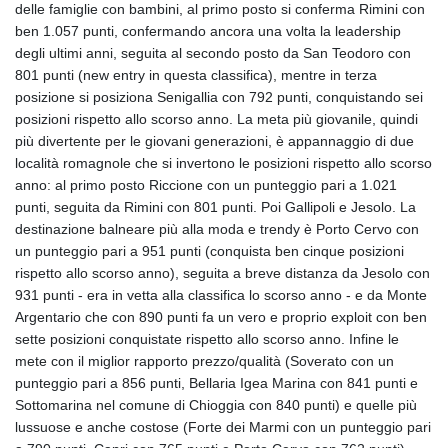
MOP 9.324769
delle famiglie con bambini, al primo posto si conferma Rimini con
MRU 46.264576
ben 1.057 punti, confermando ancora una volta la leadership
MUR 54.182173
degli ultimi anni, seguita al secondo posto da San Teodoro con
MVR 17.833786
801 punti (new entry in questa classifica), mentre in terza
MWK 2001.034568
posizione si posiziona Senigallia con 792 punti, conquistando sei
MXN 19.905129
posizioni rispetto allo scorso anno. La meta più giovanile, quindi
MYR 4.720486
più divertente per le giovani generazioni, è appannaggio di due
MZN 73.770814
località romagnole che si invertono le posizioni rispetto allo scorso
NAD 18.823025
anno: al primo posto Riccione con un punteggio pari a 1.021
NGN 1573.04937
punti, seguita da Rimini con 801 punti. Poi Gallipoli e Jesolo. La
NIO 42.466857
destinazione balneare più alla moda e trendy è Porto Cervo con
NOK 11.000254
un punteggio pari a 951 punti (conquista ben cinque posizioni
NPR 175.719473
rispetto allo scorso anno), seguita a breve distanza da Jesolo con
NZD 1.961533
931 punti - era in vetta alla classifica lo scorso anno - e da Monte
OMR 0.443831
Argentario che con 890 punti fa un vero e proprio exploit con ben
PAB 1.154005
sette posizioni conquistate rispetto allo scorso anno. Infine le
PEN 3.900811
mete con il miglior rapporto prezzo/qualità (Soverato con un
PGK 5.098623
punteggio pari a 856 punti, Bellaria Igea Marina con 841 punti e
PHP 70.147602
Sottomarina nel comune di Chioggia con 840 punti) e quelle più
PKR 320.383288
lussuose e anche costose (Forte dei Marmi con un punteggio pari
PLN 4.298905