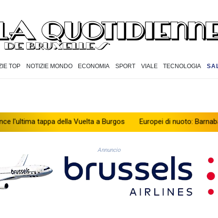
ZIE TOP
NOTIZIE MONDO
ECONOMIA
SPORT
VIALE
TECNOLOGIA
SA
 tappa della Vuelta a Burgos
Europei di nuoto: Barnaba e Cosetti ar
Annuncio