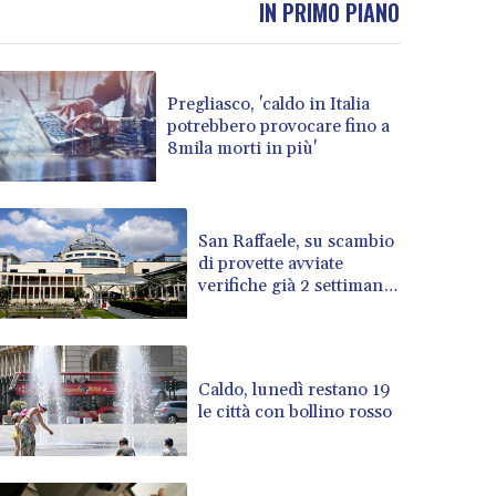
IN PRIMO PIANO
BOB 13.69983
BRL 5.876989
BSD 1.152686
Pregliasco, 'caldo in Italia
BTN 109.688637
potrebbero provocare fino a
BWP 15.558807
8mila morti in più'
BYN 3.432357
BYR 22660.258427
BZD 2.318271
CAD 1.61333
San Raffaele, su scambio
di provette avviate
CDF 2615.761404
verifiche già 2 settimane
CHF 0.934181
fa
CLF 0.026836
CLP 1056.199727
CNY 7.801146
Caldo, lunedì restano 19
CNH 7.796152
le città con bollino rosso
COP 3633.55485
CRC 523.993489
CUC 1.156136