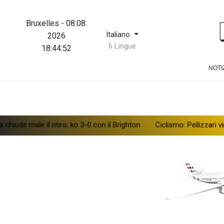
Bruxelles
-
08.08.
Italiano
2026
6 Lingue
18:44:53
NOTI
l ritiro, ko 3-0 con il Brighton
Ciclismo: Pellizzari vince l'ultima