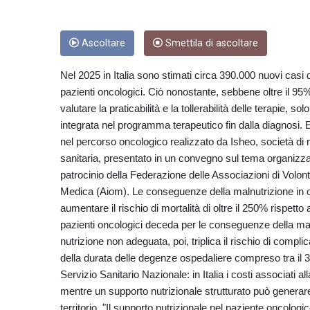
Ascoltare
Smettila di ascoltare
Nel 2025 in Italia sono stimati circa 390.000 nuovi casi
pazienti oncologici. Ciò nonostante, sebbene oltre il 95
valutare la praticabilità e la tollerabilità delle terapie, 
integrata nel programma terapeutico fin dalla diagnosi. E
nel percorso oncologico realizzato da Isheo, società d
sanitaria, presentato in un convegno sul tema organizza
patrocinio della Federazione delle Associazioni di Volon
Medica (Aiom). Le conseguenze della malnutrizione in onc
aumentare il rischio di mortalità di oltre il 250% rispetto 
pazienti oncologici deceda per le conseguenze della mal
nutrizione non adeguata, poi, triplica il rischio di comp
della durata delle degenze ospedaliere compreso tra il 3
Servizio Sanitario Nazionale: in Italia i costi associati al
mentre un supporto nutrizionale strutturato può generar
territorio. "Il supporto nutrizionale nel paziente oncologic