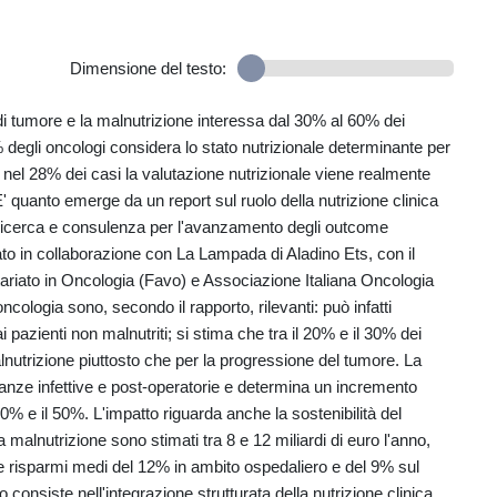
Dimensione del testo:
 di tumore e la malnutrizione interessa dal 30% al 60% dei
% degli oncologi considera lo stato nutrizionale determinante per
solo nel 28% dei casi la valutazione nutrizionale viene realmente
' quanto emerge da un report sul ruolo della nutrizione clinica
i ricerca e consulenza per l'avanzamento degli outcome
to in collaborazione con La Lampada di Aladino Ets, con il
tariato in Oncologia (Favo) e Associazione Italiana Oncologia
ologia sono, secondo il rapporto, rilevanti: può infatti
ai pazienti non malnutriti; si stima che tra il 20% e il 30% dei
nutrizione piuttosto che per la progressione del tumore. La
licanze infettive e post-operatorie e determina un incremento
0% e il 50%. L'impatto riguarda anche la sostenibilità del
la malnutrizione sono stimati tra 8 e 12 miliardi di euro l'anno,
e risparmi medi del 12% in ambito ospedaliero e del 9% sul
o consiste nell'integrazione strutturata della nutrizione clinica