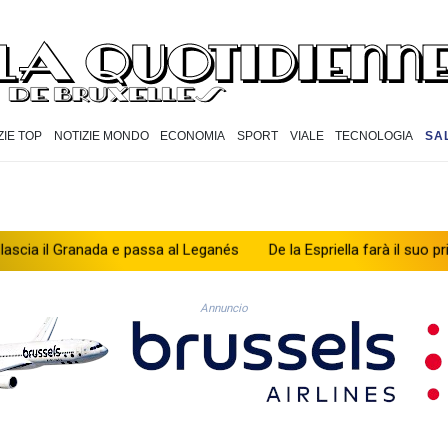
ZIE TOP
NOTIZIE MONDO
ECONOMIA
SPORT
VIALE
TECNOLOGIA
SA
anada e passa al Leganés
De la Espriella farà il suo primo discorso
Annuncio