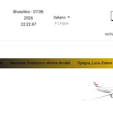
Bruxelles
-
07.08.
Italiano
2026
6 Lingue
22:22:48
NOTI
al, Griekspoor elimina Arnaldi
Spagna, Luca Zidane lascia il Gr