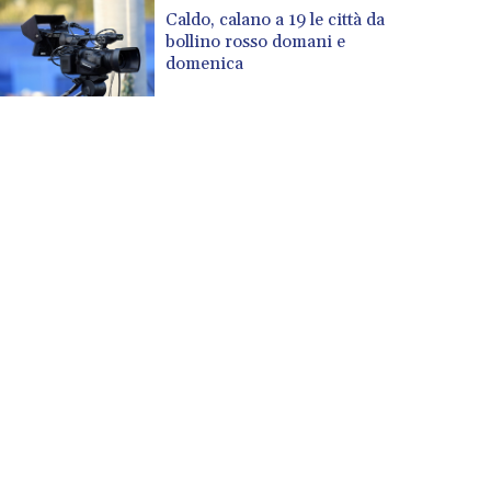
CUP 30.637949
Caldo, calano a 19 le città da
CVE 110.647961
bollino rosso domani e
CZK 24.266354
domenica
DJF 205.471255
DKK 7.476127
DOP 67.346134
DZD 153.688915
EGP 57.556612
ERN 17.342235
ETB 186.583498
FJD 2.553413
FKP 0.859298
GBP 0.856793
GEL 3.023376
GGP 0.859298
GHS 13.596763
GIP 0.859298
GMD 84.981404
GNF 10145.207892