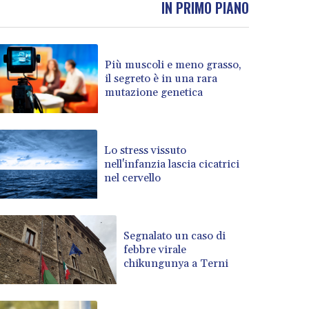
IN PRIMO PIANO
BOB 13.739681
BRL 5.892665
BSD 1.156009
Più muscoli e meno grasso,
BTN 110.002458
il segreto è in una rara
BWP 15.603659
mutazione genetica
BYN 3.442252
BYR 22660.520413
BZD 2.324924
CAD 1.611493
Lo stress vissuto
nell'infanzia lascia cicatrici
CDF 2615.791646
nel cervello
CHF 0.933942
CLF 0.026753
CLP 1056.362238
CNY 7.801236
Segnalato un caso di
CNH 7.796982
febbre virale
chikungunya a Terni
COP 3648.921861
CRC 525.515435
CUC 1.156149