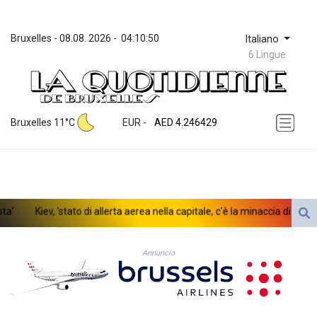
Bruxelles
 - 
08.08. 2026
 - 
04:10:50
Italiano
6 Lingue
ZWL 372.275202
AED 4.246429
Bruxelles 11°C
EUR
 - 
AED 4.246429
AFN 76.887634
ALL 93.189144
AMD 423.342651
AOA 1060.176801
ARS 1724.882575
Kiev, 'stato di allerta aerea nella capitale, c'è la minaccia di droni nem
AUD 1.635501
AWG 2.082489
AZN 1.97002
Annuncio
BAM 1.961391
BBD 2.328337
BDT 143.102254
BHD 0.435984