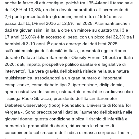
anche le fasce di età contigue, poiché tra i 35-44enni il tasso sale
GYD 241.849406
dall'8,5% al 10,3%, un dato dovuto soprattutto all'incremento di
HKD 9.067746
2,6 punti percentuali tra gli uomini, mentre tra i 45-54enni si
HNL 31.077375
passa dall'11,1% nel 2016 al 12,5% nel 2025. Allarmanti anche i
HRK 7.536622
dati tra giovanissimi: in Italia oltre un minore su quattro tra i 3 e i
HTG 151.150865
17 anni (26,0%) è in eccesso di peso, con un picco del 32,3% tra i
HUF 363.096405
bambini di 3-10 anni. È quanto emerge dai dati Istat 2025
IDR 20580.370421
sull'epidemiologia dell'obesità in Italia, presentati oggi a Roma
ILS 3.468234
durante l'ottavo Italian Barometer Obesity Forum 'Obesità in Italia
IMP 0.859288
2026: dati, impatti, prospettive politico sanitarie e legislative di
INR 109.992259
intervento'. "La vera gravità dell'obesità risiede nella sua natura
IQD 1515.115748
multisistemica, associandosi a un gran numero di importanti
IRR
complicanze, come diabete tipo 2, ipertensione, dislipidemia,
1590322.371805
apnea ostruttiva del sonno, osteoartrite e malattie cardiovascolari
ISK 142.598215
- spiega Paolo Sbraccia, presidente dell'Italian Barometer
JEP 0.859288
Diabetes Observatory (Ibdo) Foundation, Università di Roma Tor
JMD 183.583315
Vergata -. Sono preoccupanti i dati sull'aumento dell'obesità nelle
JOD 0.819746
giovani donne: questa condizione triplica il rischio di infertilità e
JPY 182.445186
aumenta le probabilità di aborto, riducendo le chance di
KES 148.887592
concepimento col crescere dell'indica di massa corporea. Inoltre,
KGS 101.104505