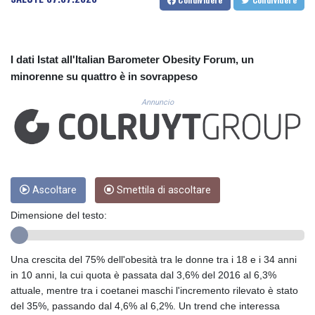
CUC 1.156136
CUP 30.637594
CVE 110.646682
CZK 24.258158
I dati Istat all'Italian Barometer Obesity Forum, un
DJF 205.46888
minorenne su quattro è in sovrappeso
DKK 7.477932
DOP 67.345355
Annuncio
DZD 153.688625
EGP 57.293288
ERN 17.342035
ETB 184.982115
FJD 2.553384
FKP 0.859288
Ascoltare
Smettila di ascoltare
GBP 0.856968
Dimensione del testo:
GEL 3.017966
GGP 0.859288
GHS 13.596606
Una crescita del 75% dell'obesità tra le donne tra i 18 e i 34 anni
GIP 0.859288
in 10 anni, la cui quota è passata dal 3,6% del 2016 al 6,3%
GMD 84.980421
attuale, mentre tra i coetanei maschi l'incremento rilevato è stato
GNF 10145.090599
del 35%, passando dal 4,6% al 6,2%. Un trend che interessa
GTQ 8.820142