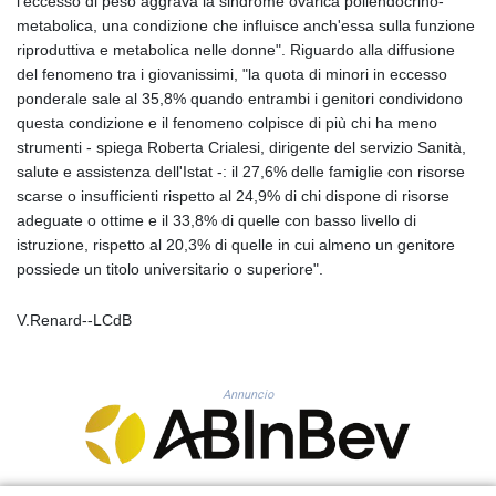
l'eccesso di peso aggrava la sindrome ovarica poliendocrino-
KHR 4685.244046
metabolica, una condizione che influisce anch'essa sulla funzione
KMF 492.514185
riproduttiva e metabolica nelle donne". Riguardo alla diffusione
KRW 1627.712241
del fenomeno tra i giovanissimi, "la quota di minori in eccesso
KWD 0.356853
ponderale sale al 35,8% quando entrambi i genitori condividono
KYD 0.963346
questa condizione e il fenomeno colpisce di più chi ha meno
KZT 541.784389
strumenti - spiega Roberta Crialesi, dirigente del servizio Sanità,
LAK 26108.437325
salute e assistenza dell'Istat -: il 27,6% delle famiglie con risorse
LBP
scarse o insufficienti rispetto al 24,9% di chi dispone di risorse
103531.946431
adeguate o ottime e il 33,8% di quelle con basso livello di
LKR 387.745291
istruzione, rispetto al 20,3% di quelle in cui almeno un genitore
LRD 209.896866
possiede un titolo universitario o superiore".
LSL 18.648909
LTL 3.413768
V.Renard--LCdB
LVL 0.699335
LYD 7.358849
MAD 10.757887
Annuncio
MDL 20.102303
MGA 4982.944983
MKD 61.70777
MMK 2427.367709