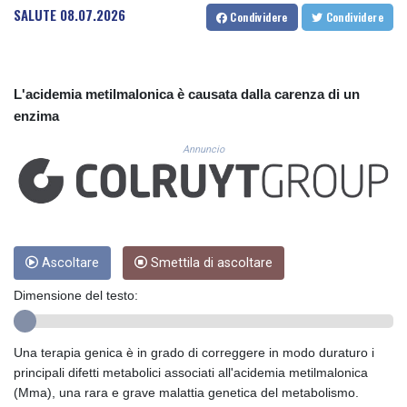
CUC 1.154295
SALUTE
08.07.2026
Condividere
Condividere
CUP 30.588806
CVE 110.25684
CZK 24.205269
DJF 205.50301
L'acidemia metilmalonica è causata dalla carenza di un
DKK 7.475304
enzima
DOP 67.244732
DZD 153.502688
Annuncio
EGP 57.471515
ERN 17.314419
ETB 186.262401
FJD 2.553819
FKP 0.857432
Ascoltare
Smettila di ascoltare
GBP 0.857122
GEL 3.018477
Dimensione del testo:
GGP 0.857432
GHS 13.565055
GIP 0.857432
Una terapia genica è in grado di correggere in modo duraturo i
GMD 84.842311
principali difetti metabolici associati all'acidemia metilmalonica
GNF 10135.249888
(Mma), una rara e grave malattia genetica del metabolismo.
GTQ 8.805348