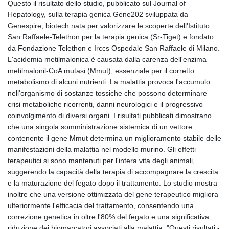
Questo il risultato dello studio, pubblicato sul Journal of
GYD 241.43004
Hepatology, sulla terapia genica Gene202 sviluppata da
HKD 9.054939
Genespire, biotech nata per valorizzare le scoperte dell'Istituto
HNL 30.930577
San Raffaele-Telethon per la terapia genica (Sr-Tiget) e fondato
HRK 7.534661
da Fondazione Telethon e Irccs Ospedale San Raffaele di Milano.
HTG 150.888179
L'acidemia metilmalonica è causata dalla carenza dell'enzima
HUF 363.741084
metilmalonil-CoA mutasi (Mmut), essenziale per il corretto
IDR 20659.564222
metabolismo di alcuni nutrienti. La malattia provoca l'accumulo
ILS 3.476689
nell'organismo di sostanze tossiche che possono determinare
IMP 0.857432
crisi metaboliche ricorrenti, danni neurologici e il progressivo
INR 109.925261
coinvolgimento di diversi organi. I risultati pubblicati dimostrano
IQD 1511.781564
che una singola somministrazione sistemica di un vettore
IRR
contenente il gene Mmut determina un miglioramento stabile delle
1586924.175584
manifestazioni della malattia nel modello murino. Gli effetti
ISK 141.990031
terapeutici si sono mantenuti per l'intera vita degli animali,
JEP 0.857432
suggerendo la capacità della terapia di accompagnare la crescita
JMD 182.926462
e la maturazione del fegato dopo il trattamento. Lo studio mostra
JOD 0.818416
inoltre che una versione ottimizzata del gene terapeutico migliora
JPY 182.177709
ulteriormente l'efficacia del trattamento, consentendo una
KES 149.308045
correzione genetica in oltre l'80% del fegato e una significativa
KGS 100.942743
riduzione dei biomarcatori associati alla malattia. "Questi risultati -