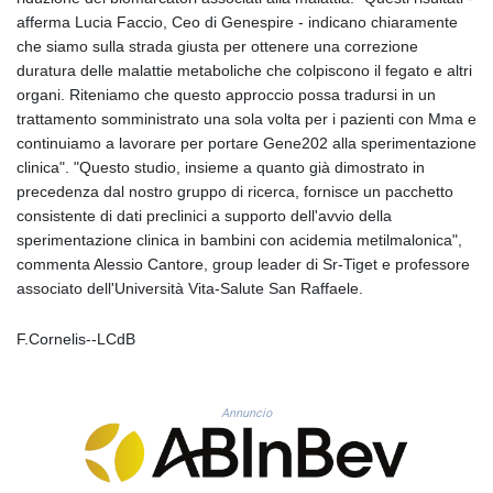
KHR 4682.633154
afferma Lucia Faccio, Ceo di Genespire - indicano chiaramente
KMF 492.883829
che siamo sulla strada giusta per ottenere una correzione
KRW 1642.584342
duratura delle malattie metaboliche che colpiscono il fegato e altri
KWD 0.356596
organi. Riteniamo che questo approccio possa tradursi in un
KYD 0.961725
trattamento somministrato una sola volta per i pazienti con Mma e
KZT 540.782319
continuiamo a lavorare per portare Gene202 alla sperimentazione
LAK 26074.844302
clinica". "Questo studio, insieme a quanto già dimostrato in
LBP
precedenza dal nostro gruppo di ricerca, fornisce un pacchetto
103342.499248
consistente di dati preclinici a supporto dell'avvio della
LKR 387.641311
sperimentazione clinica in bambini con acidemia metilmalonica",
LRD 208.303681
commenta Alessio Cantore, group leader di Sr-Tiget e professore
LSL 18.823107
associato dell'Università Vita-Salute San Raffaele.
LTL 3.408332
LVL 0.698221
F.Cornelis--LCdB
LYD 7.356456
MAD 10.767203
MDL 20.079427
Annuncio
MGA 4961.611298
MKD 61.52518
MMK 2423.376627