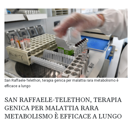
BIF 3449.11485
BMD 1.154295
BND 1.479784
BOB 13.958027
BRL 5.910221
BSD 1.15401
BTN 109.825872
BWP 15.607777
BYN 3.416732
BYR 22624.173581
BZD 2.320918
CAD 1.615637
San Raffaele-Telethon, terapia genica per malattia rara metabolismo è
CDF 2609.859744
efficace a lungo
CHF 0.93435
CLF 0.02672
SAN RAFFAELE-TELETHON, TERAPIA
CLP 1055.048443
GENICA PER MALATTIA RARA
CNY 7.791054
CNH 7.789111
METABOLISMO È EFFICACE A LUNGO
COP 3672.942237
CRC 524.929317