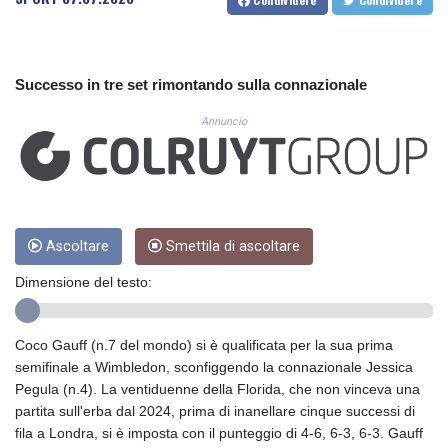
CUC 1.156136
CUP 30.637594
CVE 110.26363
CZK 24.258158
Successo in tre set rimontando sulla connazionale
DJF 205.267449
DKK 7.477932
Annuncio
DOP 67.289164
DZD 152.967099
EGP 57.293288
ERN 17.342035
ETB 186.049588
FJD 2.553384
Ascoltare
Smettila di ascoltare
FKP 0.8566
Dimensione del testo:
GBP 0.856968
GEL 3.017966
GGP 0.8566
Coco Gauff (n.7 del mondo) si è qualificata per la sua prima
GHS 13.526832
semifinale a Wimbledon, sconfiggendo la connazionale Jessica
GIP 0.8566
Pegula (n.4). La ventiduenne della Florida, che non vinceva una
GMD 84.980421
partita sull'erba dal 2024, prima di inanellare cinque successi di
GNF 10123.874202
fila a Londra, si è imposta con il punteggio di 4-6, 6-3, 6-3. Gauff
GTQ 8.794891