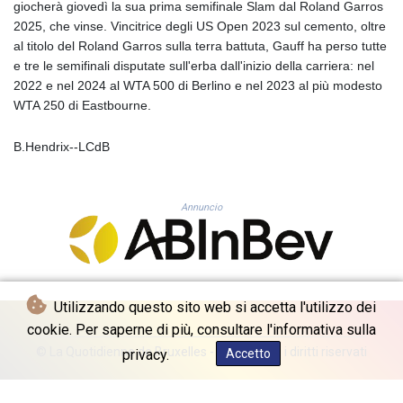
giocherà giovedì la sua prima semifinale Slam dal Roland Garros
GYD 241.157003
2025, che vinse. Vincitrice degli US Open 2023 sul cemento, oltre
HKD 9.067746
al titolo del Roland Garros sulla terra battuta, Gauff ha perso tutte
HNL 30.895616
e tre le semifinali disputate sull'erba dall'inizio della carriera: nel
HRK 7.536622
2022 e nel 2024 al WTA 500 di Berlino e nel 2023 al più modesto
HTG 150.718127
WTA 250 di Eastbourne.
HUF 363.096405
IDR 20580.370421
B.Hendrix--LCdB
ILS 3.468234
IMP 0.8566
INR 110.076256
Annuncio
IQD 1509.981237
IRR
1590322.371805
ISK 142.598215
JEP 0.8566
Utilizzando questo sito web si accetta l'utilizzo dei
JMD 183.057725
cookie. Per saperne di più, consultare l'informativa sulla
JOD 0.819746
© La Quotidienne de Bruxelles - 2026 - Tutti i diritti riservati
JPY 182.445186
privacy.
Accetto
KES 149.158147
KGS 101.104505