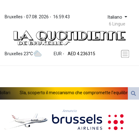
Bruxelles
 - 
07.08. 2026
 - 
16:59:43
Italiano
6 Lingue
ZWL 371.433908
AED 4.236315
Bruxelles 23°C
EUR
 - 
AED 4.236315
AFN 75.553019
ALL 93.275221
AMD 422.35737
AOA 1058.934265
ARS 1729.981574
ri
Sla, scoperto il meccanismo che compromette l'equilibrio dei ne
AUD 1.638434
AWG 2.076341
AZN 1.950687
Annuncio
BAM 1.956959
BBD 2.323075
BDT 142.778861
BHD 0.434948