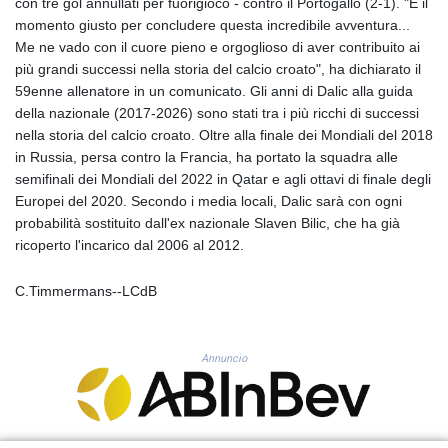
con tre gol annullati per fuorigioco - contro il Portogallo (2-1). "È il
GYD 241.302858
momento giusto per concludere questa incredibile avventura...
HKD 9.049284
Me ne vado con il cuore pieno e orgoglioso di aver contribuito ai
HNL 30.914302
più grandi successi nella storia del calcio croato", ha dichiarato il
HRK 7.536546
59enne allenatore in un comunicato. Gli anni di Dalic alla guida
HTG 150.809283
della nazionale (2017-2026) sono stati tra i più ricchi di successi
HUF 364.573259
nella storia del calcio croato. Oltre alla finale dei Mondiali del 2018
IDR 20594.998152
in Russia, persa contro la Francia, ha portato la squadra alle
ILS 3.463666
semifinali dei Mondiali del 2022 in Qatar e agli ottavi di finale degli
IMP 0.857346
Europei del 2020. Secondo i media locali, Dalic sarà con ogni
INR 109.83378
probabilità sostituito dall'ex nazionale Slaven Bilic, che ha già
IQD 1510.89449
ricoperto l'incarico dal 2006 al 2012.
IRR
1585920.982023
C.Timmermans--LCdB
ISK 142.572116
JEP 0.857346
JMD 183.168441
Annuncio
JOD 0.817863
JPY 182.641857
KES 149.279328
KGS 100.875887