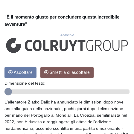
CUC 1.153523
CUP 30.568357
CVE 110.333668
"È il momento giusto per concludere questa incredibile
CZK 24.263276
avventura"
DJF 205.391597
DKK 7.475497
Annuncio
DOP 67.329861
DZD 153.461287
EGP 57.417408
ERN 17.302844
ETB 186.159691
Ascoltare
Smettila di ascoltare
FJD 2.553842
FKP 0.857346
Dimensione del testo:
GBP 0.857708
GEL 3.016476
GGP 0.857346
L'allenatore Zlatko Dalic ha annunciato le dimissioni dopo nove
GHS 13.535365
anni alla guida della nazionale, pochi giorni dopo l'eliminazione
GIP 0.857346
per mano del Portogallo ai Mondiali. La Croazia, semifinalista nel
GMD 85.360325
2022, non è riuscita a raggiungere gli ottavi dell'edizione
GNF 10130.304785
nordamericana, uscendo sconfitta in una partita emozionante -
GTQ 8.80021