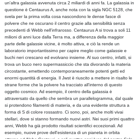
un'altra galassia avvenuta circa 2 miliardi di anni fa. La galassia in
GYD 241.157003
questione è Centaurus A, anche nota con la sigla NGC 5128, che
HKD 9.066767
svela per la prima volta cosa nascondono le dense fasce di
HNL 30.895616
polvere che ne oscurano il centro grazie alla sensibilità senza
HRK 7.536622
precedenti di Webb nell'infrarosso. Centaurus A si trova a soli 11
HTG 150.718127
milioni di anni luce dalla Terra ma, a differenza della maggior
HUF 363.096405
parte delle galassie vicine, è molto attiva, e ciò la rende un
IDR 20580.370421
laboratorio importantissimo per capire meglio come galassie e
ILS 3.468234
buchi neri crescano ed evolvano insieme. Al suo centro, infatti, si
IMP 0.8566
trova un buco nero supermassiccio che sta divorando la materia
INR 110.076256
circostante, emettendo contemporaneamente potenti getti ed
IQD 1509.981237
enormi quantità di energia. Il Jwst è riuscito a mettere in risalto le
IRR
strane forme che la polvere ha tracciato all'interno di questo
1590322.371805
oggetto cosmico. Ad esempio, il centro della galassia è
ISK 142.598215
attraversato da quello che sembra un parallelogramma, dal quale
JEP 0.8566
si protendono filamenti di materia, e da una evidente struttura a
JMD 183.057725
forma di S di colore rossastro. Ci sono, poi, anche molti vivai
JOD 0.819746
stellari, dove si stanno formando nuovi astri. Nei suoi primi quattro
JPY 182.445186
anni, Webb ha già prodotto risultati scientifici eccezionali. Ad
KES 149.158147
esempio, nuove prove dell'esistenza di un pianeta in orbita
KGS 101.104505