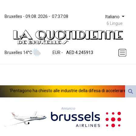
Bruxelles
 - 
09.08. 2026
 - 
07:37:08
Italiano
6 Lingue
ZWL 372.275202
AED 4.245913
Bruxelles 14°C
EUR
 - 
AED 4.245913
AFN 76.887634
ALL 93.218842
AMD 422.094755
AOA 1060.176801
ARS 1724.882567
'Pentagono ha chiesto alle industrie della difesa di accelerare la produ
AUD 1.638747
AWG 2.082489
AZN 1.97002
Annuncio
BAM 1.955776
BBD 2.321671
BDT 142.688227
BHD 0.434695