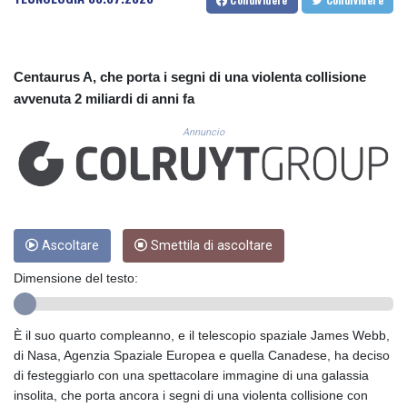
CUC 1.156136
CUP 30.637594
CVE 110.26363
CZK 24.258158
Centaurus A, che porta i segni di una violenta collisione
DJF 205.267449
avvenuta 2 miliardi di anni fa
DKK 7.477932
DOP 67.289164
Annuncio
DZD 152.967099
EGP 57.380687
ERN 17.342035
ETB 186.049588
FJD 2.553384
FKP 0.8566
Ascoltare
Smettila di ascoltare
GBP 0.858527
Dimensione del testo:
GEL 3.017966
GGP 0.8566
GHS 13.526832
È il suo quarto compleanno, e il telescopio spaziale James Webb,
GIP 0.8566
di Nasa, Agenzia Spaziale Europea e quella Canadese, ha deciso
GMD 84.980421
di festeggiarlo con una spettacolare immagine di una galassia
GNF 10123.874202
insolita, che porta ancora i segni di una violenta collisione con
GTQ 8.794891