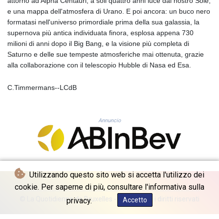
attorno ad Alpha Centauri, a soli quattro anni luce dal nostro Sole,
KHR 4681.941823
e una mappa dell'atmosfera di Urano. E poi ancora: un buco nero
KMF 492.514185
formatasi nell'universo primordiale prima della sua galassia, la
KRW 1627.677557
supernova più antica individuata finora, esplosa appena 730
KWD 0.356853
milioni di anni dopo il Big Bang, e la visione più completa di
KYD 0.960588
Saturno e delle sue tempeste atmosferiche mai ottenuta, grazie
KZT 540.233287
alla collaborazione con il telescopio Hubble di Nasa ed Esa.
LAK 26025.676609
LBP
C.Timmermans--LCdB
103223.017367
LKR 386.635196
LRD 208.057415
Annuncio
LSL 18.726567
LTL 3.413768
LVL 0.699335
LYD 7.331909
MAD 10.743067
Utilizzando questo sito web si accetta l'utilizzo dei
MDL 20.044751
cookie. Per saperne di più, consultare l'informativa sulla
MGA 4918.938878
MKD 61.524236
© La Quotidienne de Bruxelles - 2026 - Tutti i diritti riservati
privacy.
Accetto
MMK 2427.596601