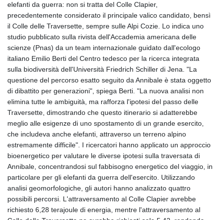
elefanti da guerra: non si tratta del Colle Clapier,
GYD 241.157003
precedentemente considerato il principale valico candidato, bensì
HKD 9.067746
il Colle delle Traversette, sempre sulle Alpi Cozie. Lo indica uno
HNL 30.895616
studio pubblicato sulla rivista dell'Accademia americana delle
HRK 7.536622
scienze (Pnas) da un team internazionale guidato dall'ecologo
HTG 150.718127
italiano Emilio Berti del Centro tedesco per la ricerca integrata
HUF 363.096405
sulla biodiversità dell'Università Friedrich Schiller di Jena. "La
IDR 20580.370421
questione del percorso esatto seguito da Annibale è stata oggetto
ILS 3.468234
di dibattito per generazioni", spiega Berti. "La nuova analisi non
IMP 0.8566
elimina tutte le ambiguità, ma rafforza l'ipotesi del passo delle
INR 110.076256
Traversette, dimostrando che questo itinerario si adatterebbe
IQD 1509.981237
meglio alle esigenze di uno spostamento di un grande esercito,
IRR
che includeva anche elefanti, attraverso un terreno alpino
1590322.371805
estremamente difficile". I ricercatori hanno applicato un approccio
ISK 142.598215
bioenergetico per valutare le diverse ipotesi sulla traversata di
JEP 0.8566
Annibale, concentrandosi sul fabbisogno energetico del viaggio, in
JMD 183.057725
particolare per gli elefanti da guerra dell'esercito. Utilizzando
JOD 0.819746
analisi geomorfologiche, gli autori hanno analizzato quattro
JPY 182.445186
possibili percorsi. L'attraversamento al Colle Clapier avrebbe
KES 149.158147
richiesto 6,28 terajoule di energia, mentre l'attraversamento al
KGS 101.104505