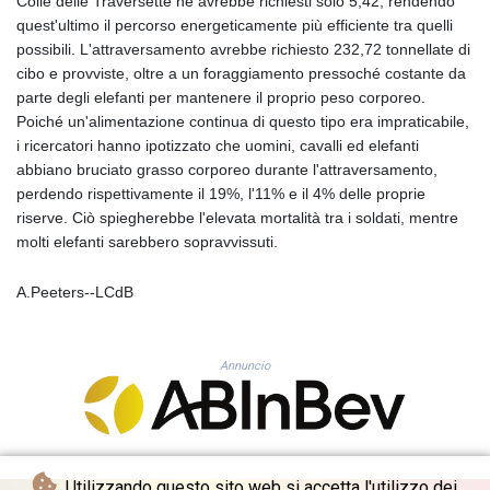
Colle delle Traversette ne avrebbe richiesti solo 5,42, rendendo
KHR 4681.941823
quest'ultimo il percorso energeticamente più efficiente tra quelli
KMF 492.514185
possibili. L'attraversamento avrebbe richiesto 232,72 tonnellate di
KRW 1627.712241
cibo e provviste, oltre a un foraggiamento pressoché costante da
KWD 0.356853
parte degli elefanti per mantenere il proprio peso corporeo.
KYD 0.960588
Poiché un'alimentazione continua di questo tipo era impraticabile,
KZT 540.233287
i ricercatori hanno ipotizzato che uomini, cavalli ed elefanti
LAK 26025.676609
abbiano bruciato grasso corporeo durante l'attraversamento,
LBP
perdendo rispettivamente il 19%, l'11% e il 4% delle proprie
103223.017367
riserve. Ciò spiegherebbe l'elevata mortalità tra i soldati, mentre
LKR 386.635196
molti elefanti sarebbero sopravvissuti.
LRD 208.057415
LSL 18.726567
A.Peeters--LCdB
LTL 3.413768
LVL 0.699335
LYD 7.331909
Annuncio
MAD 10.743067
MDL 20.044751
MGA 4918.938878
MKD 61.524236
MMK 2427.596601
Utilizzando questo sito web si accetta l'utilizzo dei