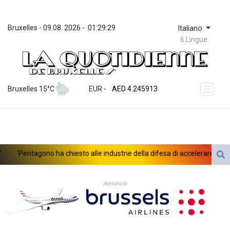
Bruxelles
 - 
09.08. 2026
 - 
01:29:29
Italiano
6 Lingue
ZWL 372.275202
AED 4.245913
Bruxelles 15°C
EUR
 - 
AED 4.245913
AFN 76.887634
ALL 93.218842
AMD 422.094755
AOA 1060.176801
ARS 1724.882567
'Pentagono ha chiesto alle industrie della difesa di accelerare la produ
AUD 1.638747
AWG 2.082489
AZN 1.97002
Annuncio
BAM 1.955776
BBD 2.321671
BDT 142.688227
BHD 0.434695