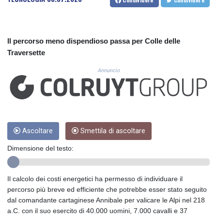
CUC 1.156136
CUP 30.637594
CVE 110.26363
CZK 24.258158
Il percorso meno dispendioso passa per Colle delle
DJF 205.267449
Traversette
DKK 7.477932
DOP 67.289164
Annuncio
DZD 152.967099
EGP 57.293288
ERN 17.342035
ETB 186.049588
FJD 2.553384
FKP 0.8566
Ascoltare
Smettila di ascoltare
GBP 0.856968
Dimensione del testo:
GEL 3.017966
GGP 0.8566
GHS 13.526832
Il calcolo dei costi energetici ha permesso di individuare il
GIP 0.8566
percorso più breve ed efficiente che potrebbe esser stato seguito
GMD 84.980421
dal comandante cartaginese Annibale per valicare le Alpi nel 218
GNF 10123.874202
a.C. con il suo esercito di 40.000 uomini, 7.000 cavalli e 37
GTQ 8.794891