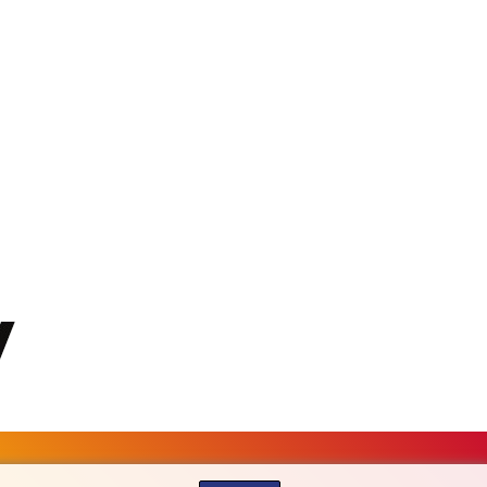
KGS 100.760472
KHR 4683.238048
KMF 491.993323
KRW 1637.219545
KWD 0.356067
KYD 0.96202
KZT 540.94374
LAK 26082.966454
LBP 103373.346556
LKR 387.758699
LRD 208.366759
LSL 18.828807
LTL 3.402172
LVL 0.696959
LYD 7.358683
MAD 10.770417
MDL 20.085595
MGA 4963.135313