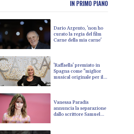
IN PRIMO PIANO
BOB 13.962133
BRL 5.888365
BSD 1.154364
Dario Argento, 'non ho
BTN 109.858653
curato la regia del film
BWP 15.612571
Carne della mia carne'
BYN 3.417782
BYR 22583.287906
BZD 2.321631
CAD 1.616319
'Raffaella' premiato in
Spagna come "miglior
CDF 2603.991686
musical originale per il
CHF 0.936072
2026"
CLF 0.026726
CLP 1055.284416
CNY 7.776313
Vanessa Paradis
CNH 7.773295
annuncia la separazione
dallo scrittore Samuel
COP 3641.393866
Benchetrit
CRC 525.120121
CUC 1.152209