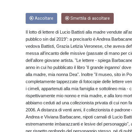
Ascoltare
Smettila di ascoltare
Il lotto di lettere di Lucio Battisti alla madre vendute a
pubblico sin dal 2019": a precisarlo è Andrea Barbacane, 
vedova Battisti, Grazia Letizia Veronese, che aveva defin
messa all'incanto delle missive (passate di mano per cir
dell'allore giovane artista. "Le lettere - spiega Barbaca
anno in cui ho pubblicato il libro 'Il grande inganno' dov
alla madre, mia nonna Dea". Inoltre "il museo, sito in Pog
completamente tappezzate di fotocopie delle lettere vendut
i cimeli, appartenuti alla mia famiglia e sottolineo mia - co
rispettivamente mio nonno e mia madre, e alla loro morte 
abbiamo ceduti ad una collezionista privata di cui non fa
2006. A distanza di venti anni, il collezionista è padrone
Andrea e Viviana Barbacane, nipoti carnali di Lucio Battist
estremamente imbarazzanti e lesive del personaggio", 
per rispetto profondo del personaggio stesso, né di pubbl