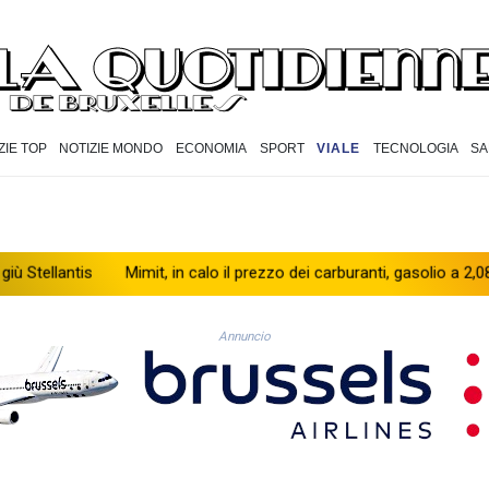
ZIE TOP
NOTIZIE MONDO
ECONOMIA
SPORT
VIALE
TECNOLOGIA
SA
is
Mimit, in calo il prezzo dei carburanti, gasolio a 2,084 euro al lit
Annuncio