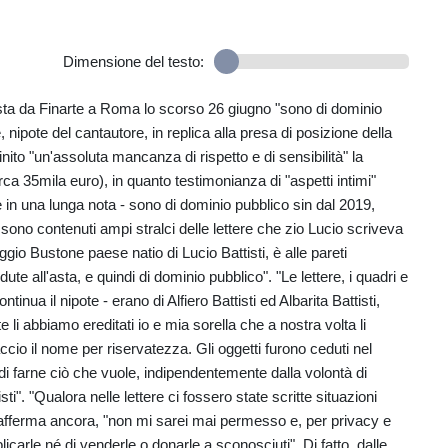
Dimensione del testo:
ll'asta da Finarte a Roma lo scorso 26 giugno "sono di dominio
nipote del cantautore, in replica alla presa di posizione della
ito "un'assoluta mancanza di rispetto e di sensibilità" la
ca 35mila euro), in quanto testimonianza di "aspetti intimi"
ne in una lunga nota - sono di dominio pubblico sin dal 2019,
e sono contenuti ampi stralci delle lettere che zio Lucio scriveva
gio Bustone paese natio di Lucio Battisti, è alle pareti
e all'asta, e quindi di dominio pubblico". "Le lettere, i quadri e
ntinua il nipote - erano di Alfiero Battisti ed Albarita Battisti,
li abbiamo ereditati io e mia sorella che a nostra volta li
ccio il nome per riservatezza. Gli oggetti furono ceduti nel
 di farne ciò che vuole, indipendentemente dalla volontà di
i". "Qualora nelle lettere ci fossero state scritte situazioni
afferma ancora, "non mi sarei mai permesso e, per privacy e
icarle né di venderle o donarle a sconosciuti". Di fatto, dalle