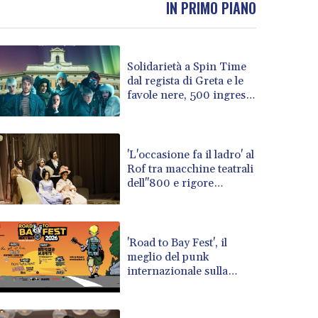
IN PRIMO PIANO
BOB 13.69983
BRL 5.876989
BSD 1.152686
Solidarietà a Spin Time
BTN 109.688637
dal regista di Greta e le
BWP 15.558807
favole nere, 500 ingressi
BYN 3.432357
al cinema
BYR 22660.258427
BZD 2.318271
CAD 1.61333
'L'occasione fa il ladro' al
Rof tra macchine teatrali
CDF 2615.761404
dell''800 e rigore
CHF 0.934181
musicale
CLF 0.026836
CLP 1056.199727
CNY 7.801146
'Road to Bay Fest', il
CNH 7.796152
meglio del punk
internazionale sulla
COP 3633.55485
Riviera romagnola
CRC 523.993489
CUC 1.156136