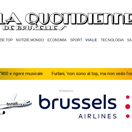
ZIE TOP
NOTIZIE MONDO
ECONOMIA
SPORT
VIALE
TECNOLOGIA
SA
igore musicale
Furlani, 'non sono al top, ma non vedo l'ora di sce
Annuncio