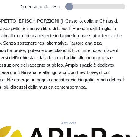
Dimensione del testo:
TO, EPÌSCH PORZIONI (Il Castello, collana Chinaski,
sospetto, è il nuovo libro di Epìsch Porzioni dall'8 luglio in
Cobain alla luce di una recente indagine forense statunitense che
dio. Senza sostenere tesi alternative, l'autore analizza
o tra prove, ipotesi e speculazioni. Il volume ricostruisce il
rsi dell'inchiesta - dalla lettera d'addio alle incongruenze
 costruzione del racconto pubblico. Ampio spazio è dedicato
ascesa con i Nirvana, e alla figura di Courtney Love, di cui
ale. Ne emerge un saggio che intreccia biografia, storia del rock
 casi più discussi della musica contemporanea.
Annuncio