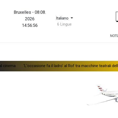
Bruxelles
-
08.08.
Italiano
2026
6 Lingue
14:56:56
NOTI
'L'occasione fa il ladro' al Rof tra macchine teatrali dell''800 e r