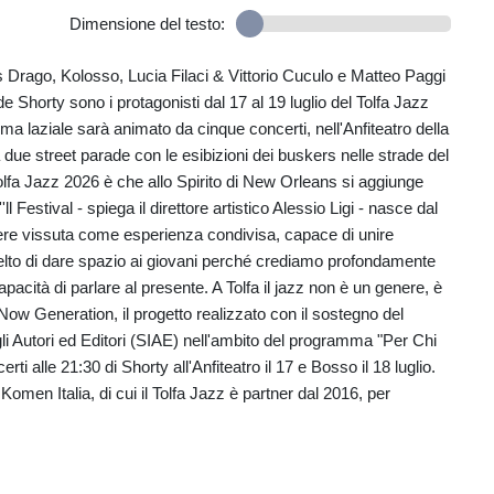
Dimensione del testo:
s Drago, Kolosso, Lucia Filaci & Vittorio Cuculo e Matteo Paggi
 Shorty sono i protagonisti dal 17 al 19 luglio del Tolfa Jazz
ma laziale sarà animato da cinque concerti, nell'Anfiteatro della
due street parade con le esibizioni dei buskers nelle strade del
olfa Jazz 2026 è che allo Spirito di New Orleans si aggiunge
ll Festival - spiega il direttore artistico Alessio Ligi - nasce dal
sere vissuta come esperienza condivisa, capace di unire
celto di dare spazio ai giovani perché crediamo profondamente
apacità di parlare al presente. A Tolfa il jazz non è un genere, è
i Now Generation, il progetto realizzato con il sostegno del
gli Autori ed Editori (SIAE) nell'ambito del programma "Per Chi
rti alle 21:30 di Shorty all'Anfiteatro il 17 e Bosso il 18 luglio.
Komen Italia, di cui il Tolfa Jazz è partner dal 2016, per