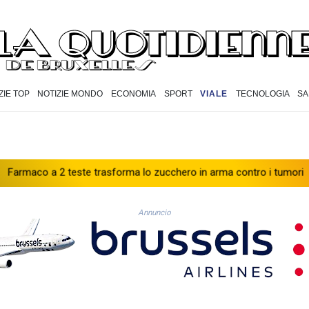
ZIE TOP
NOTIZIE MONDO
ECONOMIA
SPORT
VIALE
TECNOLOGIA
SA
2 teste trasforma lo zucchero in arma contro i tumori
Cassa Cen
Annuncio