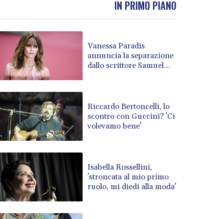
IN PRIMO PIANO
BRL 5.910221
BSD 1.15401
BTN 109.825872
Vanessa Paradis
BWP 15.607777
annuncia la separazione
BYN 3.416732
dallo scrittore Samuel
BYR 22624.173581
Benchetrit
BZD 2.320918
CAD 1.615637
CDF 2609.859744
Riccardo Bertoncelli, lo
scontro con Guccini? 'Ci
CHF 0.93435
volevamo bene'
CLF 0.02672
CLP 1055.048443
CNY 7.791054
CNH 7.789111
Isabella Rossellini,
COP 3672.942237
'stroncata al mio primo
ruolo, mi diedi alla moda'
CRC 524.929317
CUC 1.154295
CUP 30.588806