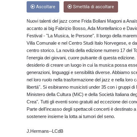
Ascoltare
Smettila di ascoltare
Nuovi talenti del jazz come Frida Bollani Magoni a Anaï
accanto ai big Fabrizio Bosso, Ada Montellanico e Davide
Festival - "La Musica, le Persone". Il borgo della marem
Villa Comunale e nel Centro Studi Italo Norvegese, e da 
centro storico. La novità della edizione numero 17 del T
l'energia dei giovani, cuore pulsante di questa edizione. ''
desiderio di creare un luogo in cui la musica possa es
generazioni, linguaggi e sensibilità diverse. Abbiamo s
nel loro ruolo nella trasformazione del jazz e nella loro c
libertà''. Si esibiranno musicisti under 35 con i gruppi d
Ministero della Cultura (MiC) e della Società Italiana de
Crea". Tutti gli eventi sono gratuiti ad eccezione dei conce
Parte dell'incasso degli spettacoli concerti è destinato a 
sostenere insieme la lotta ai tumori del seno.
J.Hermans--LCdB