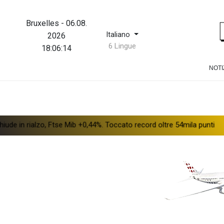
Bruxelles
-
06.08.
Italiano
2026
6 Lingue
18:06:14
NOTI
zo, Ftse Mib +0,44%. Toccato record oltre 54mila punti
Farmaco a 