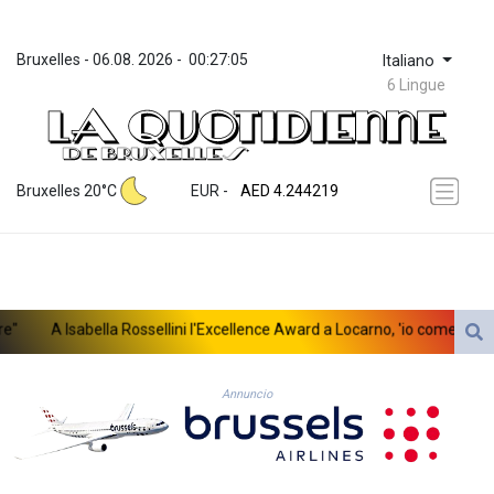
Bruxelles
 - 
06.08. 2026
 - 
00:27:05
Italiano
6 Lingue
ZWL 372.08152
AED 4.244219
Bruxelles 20°C
EUR
 - 
AED 4.244219
AFN 76.265188
ALL 93.244792
AMD 423.087628
AOA 1060.780519
ARS 1728.896998
A Isabella Rossellini l'Excellence Award a Locarno, 'io come mio padr
AUD 1.637965
AWG 2.08285
AZN 1.966679
Annuncio
BAM 1.957416
BBD 2.326121
BDT 142.958042
BHD 0.435755