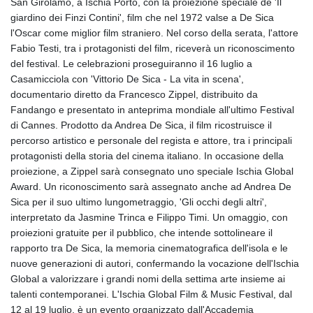
San Girolamo, a Ischia Porto, con la proiezione speciale de 'Il
GYD 241.590075
giardino dei Finzi Contini', film che nel 1972 valse a De Sica
HKD 9.063634
l'Oscar come miglior film straniero. Nel corso della serata, l'attore
HNL 31.037372
Fabio Testi, tra i protagonisti del film, riceverà un riconoscimento
HRK 7.535927
del festival. Le celebrazioni proseguiranno il 16 luglio a
HTG 151.004686
Casamicciola con 'Vittorio De Sica - La vita in scena',
HUF 361.716561
documentario diretto da Francesco Zippel, distribuito da
IDR 20669.039071
Fandango e presentato in anteprima mondiale all'ultimo Festival
ILS 3.470936
di Cannes. Prodotto da Andrea De Sica, il film ricostruisce il
IMP 0.85882
percorso artistico e personale del regista e attore, tra i principali
INR 109.868418
protagonisti della storia del cinema italiano. In occasione della
IQD 1514.327484
proiezione, a Zippel sarà consegnato uno speciale Ischia Global
IRR
Award. Un riconoscimento sarà assegnato anche ad Andrea De
1588628.329042
Sica per il suo ultimo lungometraggio, 'Gli occhi degli altri',
ISK 141.829705
interpretato da Jasmine Trinca e Filippo Timi. Un omaggio, con
JEP 0.85882
proiezioni gratuite per il pubblico, che intende sottolineare il
JMD 183.531544
rapporto tra De Sica, la memoria cinematografica dell'isola e le
JOD 0.819316
nuove generazioni di autori, confermando la vocazione dell'Ischia
JPY 182.269373
Global a valorizzare i grandi nomi della settima arte insieme ai
KES 149.514917
talenti contemporanei. L'Ischia Global Film & Music Festival, dal
KGS 101.051106
12 al 19 luglio, è un evento organizzato dall'Accademia