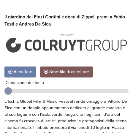
CUC 1.155534
CUP 30.621655
CVE 110.582239
Il giardino dei Finzi Contini e docu di Zippel, premi a Fabio
CZK 24.19053
Testi e Andrea De Sica
DJF 205.360973
DKK 7.475959
Annuncio
DOP 67.310099
DZD 153.620497
EGP 57.544214
ERN 17.333012
ETB 184.827242
Ascoltare
Smettila di ascoltare
FJD 2.554311
FKP 0.85882
Dimensione del testo:
GBP 0.858273
GEL 3.021745
GGP 0.85882
L'Ischia Global Film & Music Festival rende omaggio a Vittorio De
GHS 13.548654
Sica con un doppio appuntamento dedicato al grande maestro e
GIP 0.85882
al suo legame con l'isola verde, luogo che negli anni d'oro del
GMD 84.92773
cinema fu crocevia di artisti, produzioni e protagonisti della scena
GNF 10148.480495
internazionale. Il tributo prenderà il via lunedì 13 luglio in Piazza
GTQ 8.809274