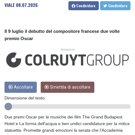
CUC 1.155398
VIALE
08.07.2026
Condividere
Condividere
CUP 30.61805
CVE 110.22332
CZK 24.264051
DJF 205.196847
Il 9 luglio il debutto del compositore francese due volte
DKK 7.475264
premio Oscar
DOP 67.26602
DZD 153.587771
Annuncio
EGP 57.609419
ERN 17.330971
ETB 185.985596
FJD 2.552261
FKP 0.857019
Ascoltare
Smettila di ascoltare
GBP 0.856098
GEL 3.015386
Dimensione del testo:
GGP 0.857019
GHS 13.519372
GIP 0.857019
Due premi Oscar per le musiche dei film The Grand Budapest
GMD 84.920858
Hotel e La forma dell'acqua e ben undici candidature per la mitica
GNF 10120.260724
statuetta. Promette grandi emozioni la serata che l'Accademia
GTQ 8.791676