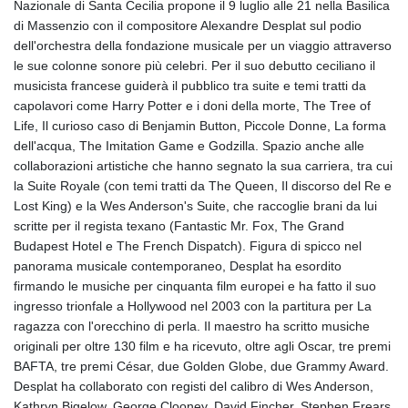
Nazionale di Santa Cecilia propone il 9 luglio alle 21 nella Basilica
GYD 241.024009
di Massenzio con il compositore Alexandre Desplat sul podio
HKD 9.064594
dell'orchestra della fondazione musicale per un viaggio attraverso
HNL 30.884989
le sue colonne sonore più celebri. Per il suo debutto ceciliano il
HRK 7.534375
musicista francese guiderà il pubblico tra suite e temi tratti da
HTG 150.666939
capolavori come Harry Potter e i doni della morte, The Tree of
HUF 363.033032
Life, Il curioso caso di Benjamin Button, Piccole Donne, La forma
IDR 20546.50216
dell'acqua, The Imitation Game e Godzilla. Spazio anche alle
ILS 3.468101
collaborazioni artistiche che hanno segnato la sua carriera, tra cui
IMP 0.857019
la Suite Royale (con temi tratti da The Queen, Il discorso del Re e
INR 110.072122
Lost King) e la Wes Anderson's Suite, che raccoglie brani da lui
IQD 1509.468404
scritte per il regista texano (Fantastic Mr. Fox, The Grand
IRR 1589307.85432
Budapest Hotel e The French Dispatch). Figura di spicco nel
ISK 142.587462
panorama musicale contemporaneo, Desplat ha esordito
JEP 0.857019
firmando le musiche per cinquanta film europei e ha fatto il suo
JMD 182.994762
ingresso trionfale a Hollywood nel 2003 con la partitura per La
JOD 0.819159
ragazza con l'orecchino di perla. Il maestro ha scritto musiche
JPY 182.969975
originali per oltre 130 film e ha ricevuto, oltre agli Oscar, tre premi
KES 149.450928
BAFTA, tre premi César, due Golden Globe, due Grammy Award.
KGS 101.03906
Desplat ha collaborato con registi del calibro di Wes Anderson,
KHR 4680.351701
Kathryn Bigelow, George Clooney, David Fincher, Stephen Frears,