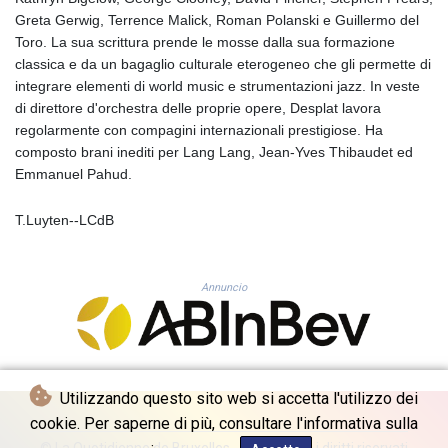
KMF 492.199617
Greta Gerwig, Terrence Malick, Roman Polanski e Guillermo del
KRW 1636.950761
Toro. La sua scrittura prende le mosse dalla sua formazione
KWD 0.356741
classica e da un bagaglio culturale eterogeneo che gli permette di
KYD 0.960262
integrare elementi di world music e strumentazioni jazz. In veste
KZT 540.040464
di direttore d'orchestra delle proprie opere, Desplat lavora
LAK 26016.724996
regolarmente con compagini internazionali prestigiose. Ha
LBP
composto brani inediti per Lang Lang, Jean-Yves Thibaudet ed
103187.513486
Emmanuel Pahud.
LKR 386.502211
LRD 207.987652
T.Luyten--LCdB
LSL 18.720126
LTL 3.41159
LVL 0.698888
Annuncio
LYD 7.329387
MAD 10.739418
MDL 20.037856
MGA 4917.246994
MKD 61.540878
Utilizzando questo sito web si accetta l'utilizzo dei
MMK 2425.815605
cookie. Per saperne di più, consultare l'informativa sulla
MNT 4152.793668
© La Quotidienne de Bruxelles - 2026 - Tutti i diritti riservati