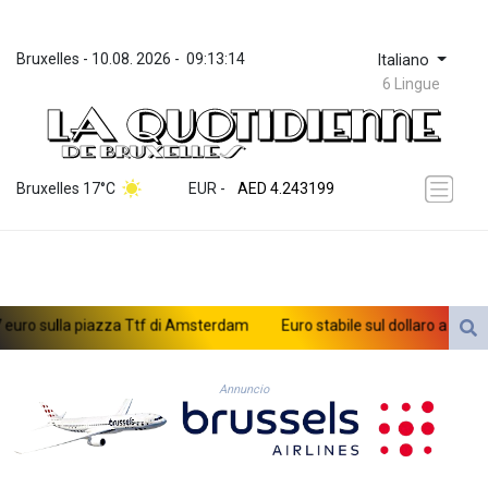
Bruxelles
 - 
10.08. 2026
 - 
09:13:14
Italiano
6 Lingue
ZWL 372.037716
AED 4.243199
Bruxelles 17°C
EUR
 - 
AED 4.243199
AFN 76.816385
ALL 93.186779
AMD 421.940448
AOA 1059.499986
ARS 1731.96426
uro sulla piazza Ttf di Amsterdam
Euro stabile sul dollaro a 1,155 (-
AUD 1.634492
AWG 2.081161
AZN 1.961832
Annuncio
BAM 1.955111
BBD 2.320873
BDT 142.639766
BHD 0.434545