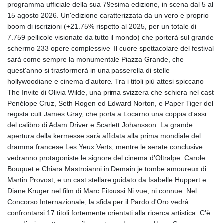
programma ufficiale della sua 79esima edizione, in scena dal 5 al
GYD 241.831737
15 agosto 2026. Un'edizione caratterizzata da un vero e proprio
HKD 9.057432
boom di iscrizioni (+21.75% rispetto al 2025, per un totale di
HNL 30.951928
7.759 pellicole visionate da tutto il mondo) che porterà sul grande
HRK 7.535817
schermo 233 opere complessive. Il cuore spettacolare del festival
HTG 150.98364
sarà come sempre la monumentale Piazza Grande, che
HUF 364.606998
quest'anno si trasformerà in una passerella di stelle
IDR 20526.507465
hollywoodiane e cinema d'autore. Tra i titoli più attesi spiccano
ILS 3.461279
The Invite di Olivia Wilde, una prima svizzera che schiera nel cast
IMP 0.856331
Penélope Cruz, Seth Rogen ed Edward Norton, e Paper Tiger del
INR 110.133259
regista cult James Gray, che porta a Locarno una coppia d'assi
IQD 1512.727812
del calibro di Adam Driver e Scarlett Johansson. La grande
IRR
apertura della kermesse sarà affidata alla prima mondiale del
1587081.157342
dramma francese Les Yeux Verts, mentre le serate conclusive
ISK 142.20827
vedranno protagoniste le signore del cinema d'Oltralpe: Carole
JEP 0.856331
Bouquet e Chiara Mastroianni in Demain je tombe amoureux di
JMD 183.379231
Martin Provost, e un cast stellare guidato da Isabelle Huppert e
JOD 0.818459
Diane Kruger nel film di Marc Fitoussi Ni vue, ni connue. Nel
JPY 183.716281
Concorso Internazionale, la sfida per il Pardo d'Oro vedrà
KES 149.365809
confrontarsi 17 titoli fortemente orientati alla ricerca artistica. C'è
KGS 100.958668