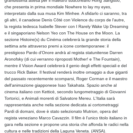
grandissima attesa per il maestro sudcoreano Hong Sangsoo,
KHR 4681.70199
che presenta in prima mondiale Nowhere to lay my eyes,
KMF 491.805569
interpretato dalla sua musa Kim Minhee. A sfidarlo ci saranno, tra
KRW 1637.335322
gli altri, il canadese Denis Côté con Violence du corps de l'autre,
KWD 0.356743
la regista tedesca Isabelle Stever con I Rarely Wake Up Dreaming
KYD 0.962318
e il singaporiano Nelson Yeo con The House on the Moon. La
KZT 538.348431
sezione Histoire(s) du Cinéma celebrerà la grande storia della
LAK 26078.516124
settima arte attraverso premi a icone contemporanee: il
LBP
prestigioso Pardo d'Onore andrà al regista statunitense Darren
103405.556276
Aronofsky (di cui verranno riproposti Mother! e The Fountain),
LKR 387.005699
mentre il Vision Award celebrerà il genio degli effetti speciali e del
LRD 208.423177
trucco Rick Baker. Il festival renderà inoltre omaggio a due giganti
LSL 18.684038
del passato recentemente scomparsi, Roger Corman e il maestro
LTL 3.408855
dell'animazione giapponese Isao Takahata. Spazio anche al
LVL 0.698328
cinema italiano con Ketticè, secondo lungometraggio di Giovanni
LYD 7.358816
Tortorici, e Animali morenti di Salvatore Mereu. L'Italia sarà
MAD 10.768161
rappresentata anche nella sezione dedicata ai cortometraggi
MDL 20.068863
Pardi di domani, dove è stato selezionato Mutrion, opera del
MGA 4945.473339
regista veneziano Marco Cavazzin. Il film è l'unico titolo italiano in
MKD 61.481956
gara nella sezione e propone una storia che affonda le radici nella
MMK 2423.870661
cultura e nelle tradizioni della Laguna Veneta. (ANSA).