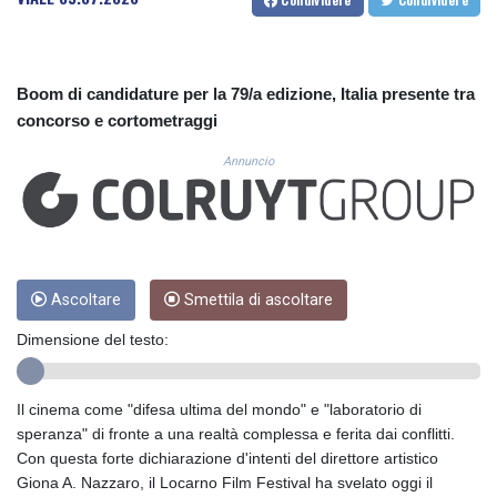
CUC 1.154472
CUP 30.593501
CVE 110.187856
CZK 24.259377
Boom di candidature per la 79/a edizione, Italia presente tra
DJF 205.172641
concorso e cortometraggi
DKK 7.476145
DOP 67.321992
Annuncio
DZD 153.279508
EGP 57.585512
ERN 17.317076
ETB 186.715352
FJD 2.553114
FKP 0.856331
Ascoltare
Smettila di ascoltare
GBP 0.854713
Dimensione del testo:
GEL 3.013068
GGP 0.856331
GHS 13.556568
Il cinema come "difesa ultima del mondo" e "laboratorio di
GIP 0.856331
speranza" di fronte a una realtà complessa e ferita dai conflitti.
GMD 84.856485
Con questa forte dichiarazione d'intenti del direttore artistico
GNF 10140.856305
Giona A. Nazzaro, il Locarno Film Festival ha svelato oggi il
GTQ 8.81087