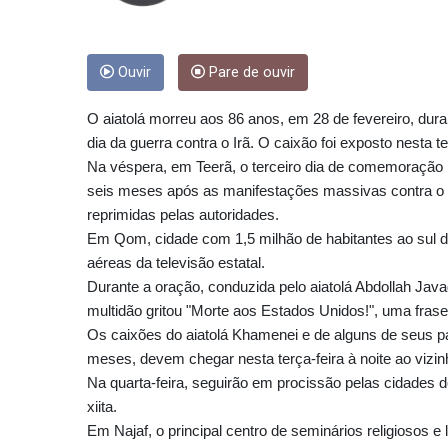
Ouvir
Pare de ouvir
O aiatolá morreu aos 86 anos, em 28 de fevereiro, dura
dia da guerra contra o Irã. O caixão foi exposto nesta 
Na véspera, em Teerã, o terceiro dia de comemoração 
seis meses após as manifestações massivas contra o g
reprimidas pelas autoridades.
Em Qom, cidade com 1,5 milhão de habitantes ao sul 
aéreas da televisão estatal.
Durante a oração, conduzida pelo aiatolá Abdollah Javad
multidão gritou "Morte aos Estados Unidos!", uma fras
Os caixões do aiatolá Khamenei e de alguns de seus p
meses, devem chegar nesta terça-feira à noite ao vizin
Na quarta-feira, seguirão em procissão pelas cidades d
xiita.
Em Najaf, o principal centro de seminários religiosos e