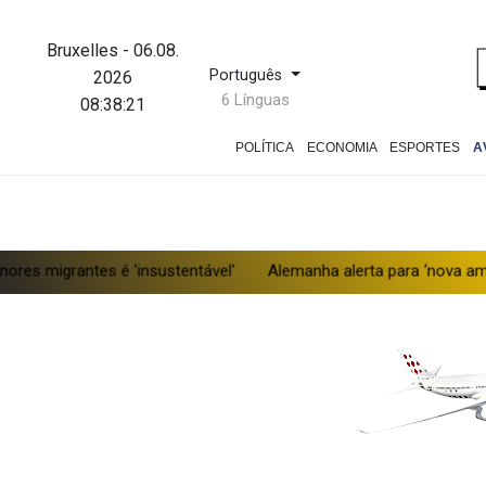
Bruxelles
-
06.08.
Português
2026
6 Línguas
08:38:22
POLÍTICA
ECONOMIA
ESPORTES
A
 é 'insustentável'
Alemanha alerta para ‘nova ameaça’ após inc