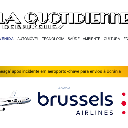
VENIDA
AUTOMÓVEL
TECNOLOGIA
SAÚDE
AMBIENTE
CULTURA
E
idente em aeroporto-chave para envios à Ucrânia
Mohamed Salah
Anúncio