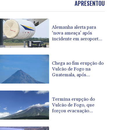
APRESENTOU
BOB 14.004993
BRL 5.916207
BSD 1.153151
Alemanha alerta para
BTN 109.628664
‘nova ameaça’ após
BWP 15.63742
incidente em aeroporto-
BYN 3.410563
chave para envios à
BYR 22635.15384
Ucrânia
BZD 2.319233
CAD 1.618125
Chega ao fim erupção do
Vulcão de Fogo na
CDF 2611.126427
Guatemala, após
CHF 0.932311
evacuação em massa
CLF 0.026733
CLP 1055.559908
CNY 7.795147
Termina erupção do
CNH 7.793913
Vulcão de Fogo, que
forçou evacuação
COP 3675.544784
maciça na Guatemala
CRC 522.915026
CUC 1.154855