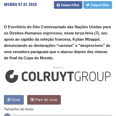
CUC 1.155508
AVENIDA
07.07.2026
Compartilhar
Compartilhar
CUP 30.620975
CVE 110.577359
CZK 24.184522
DJF 205.35721
O Escritório do Alto Comissariado das Nações Unidas para
DKK 7.475388
os Direitos Humanos expressou, nesta terça-feira (7), seu
DOP 67.30804
apoio ao capitão da seleção francesa, Kylian Mbappé,
DZD 153.466204
denunciando as declarações "racistas" e "desprezíveis" de
EGP 57.550907
uma senadora paraguaia que o atacou depois das oitavas
ERN 17.332627
de final da Copa do Mundo.
ETB 184.823403
FJD 2.553308
Anúncio
FKP 0.858801
GBP 0.857994
GEL 3.021622
GGP 0.858801
GHS 13.548336
GIP 0.858801
Ouvir
Pare de ouvir
GMD 84.931759
Tamanho do texto:
GNF 10148.261152
GTQ 8.809078