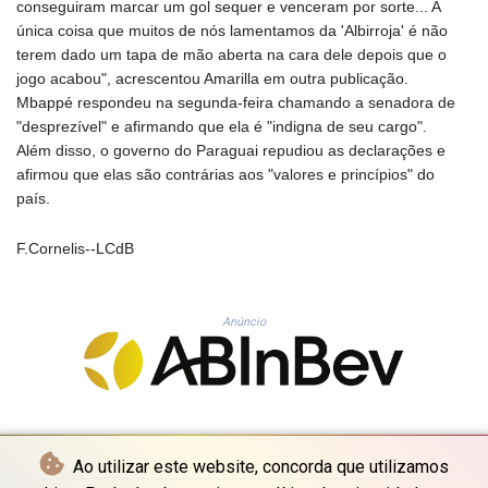
conseguiram marcar um gol sequer e venceram por sorte... A
KHR 4682.700886
única coisa que muitos de nós lamentamos da 'Albirroja' é não
KMF 493.401915
terem dado um tapa de mão aberta na cara dele depois que o
KRW 1644.196411
jogo acabou", acrescentou Amarilla em outra publicação.
KWD 0.357306
Mbappé respondeu na segunda-feira chamando a senadora de
KYD 0.962469
"desprezível" e afirmando que ela é "indigna de seu cargo".
KZT 541.953128
Além disso, o governo do Paraguai repudiou as declarações e
LAK 26120.269022
afirmou que elas são contrárias aos "valores e princípios" do
LBP
país.
103475.784612
LKR 387.551407
F.Cornelis--LCdB
LRD 209.436313
LSL 18.846604
LTL 3.411917
LVL 0.698955
Anúncio
LYD 7.354819
MAD 10.762117
MDL 20.066037
MGA 4971.568067
MKD 61.524919
Ao utilizar este website, concorda que utilizamos
MMK 2425.761657