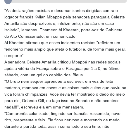
GYD 241.584711
"As declarações racistas e desumanizantes dirigidas contra o
HKD 9.063364
jogador francês Kylian Mbappé pela senadora paraguaia Celeste
HNL 31.036971
Amarilla são desprezíveis e, infelizmente, não são um caso
HRK 7.533572
isolado", lamentou Thameen Al Kheetan, porta-voz do Gabinete
HTG 151.001333
do Alto Comissariado, em comunicado.
HUF 361.860769
Al Kheetan afirmou que esses incidentes racistas "refletem um
IDR 20659.336108
fenômeno mais amplo que afeta o futebol e, de forma mais geral,
ILS 3.470858
o esporte".
IMP 0.858801
A senadora Celeste Amarilla criticou Mbappé nas redes sociais
INR 109.864533
após a vitória da França sobre o Paraguai por 1 a 0, no último
IQD 1514.293863
sábado, com um gol do capitão dos 'Bleus'.
IRR
"O bruto nem sequer aprendeu a escrever, em vez de leite
1588593.057877
materno, mamava em cocos e as coisas mais cultas que ouviu na
ISK 141.815325
vida foram chimpanzés. Você devia ter mostrado o dedo do meio
JEP 0.858801
para ele, Orlando Gill, eu faço isso no Senado e não acontece
JMD 183.527469
nada!!!", escreveu ela em uma mensagem.
JOD 0.819276
"Camaronês colonizado, fingindo ser francês, ressentido, novo
JPY 182.208653
rico, prepotente e feio. Ele ficou nervoso e morrendo de medo
KES 149.488533
durante a partida toda, assim como todo o seu time, não
KGS 101.048565