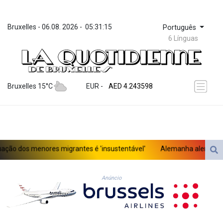
Bruxelles
 - 
06.08. 2026
 - 
05:31:15
Português
6 Línguas
ZWL 372.073259
AED 4.243598
Bruxelles 15°C
EUR
 - 
AED 4.243598
AFN 76.263586
ALL 93.252722
AMD 423.077847
AOA 1060.756747
ARS 1729.009179
ão dos menores migrantes é 'insustentável'
Alemanha alerta para ‘
AUD 1.63715
AWG 2.082804
AZN 1.965146
Anúncio
BAM 1.957373
BBD 2.326069
BDT 142.954868
BHD 0.435742