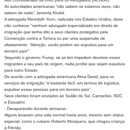
TJS 10.64899
As autoridades americanas "não sabem se estamos vivos, não
TMT 4.038491
sabem de nada", lamenta Khalid.
TND 3.385657
A advogada Meredyth Yoon, radicada nos Estados Unidos, disse
TRY 54.966336
não conhecer "nenhum advogado especializado em direito de
TTD 7.815788
imigração que tenha dito a seus clientes protegidos pela
TWD 37.158306
Convenção contra a Tortura ou por uma suspensão de
TZS 3048.165436
afastamento: 'Atenção, vocês podem ser expulsos para um
UAH 51.689524
terceiro país'".
UGX 4299.964953
Segundo o governo Trump, se as leis impedem devolver esses
USD 1.152209
migrantes a seu país de origem, nada proíbe que sejam expulsos
UYU 46.490433
para outro Estado.
UZS 13757.087222
De acordo com a advogada americana Alma David, para os
VES 869.008663
serviços de imigração "é bastante fácil, em termos de logística,
VND 30205.723678
expulsar essas pessoas para um terceiro país".
VUV 137.124788
Seus clientes foram enviados ao Sudão do Sul, Camarões, RDC
WST 3.143704
e Essuatíni.
XAF 656.107084
- Desaparecido durante semanas -
XAG 0.018292
Alguns levavam uma vida normal havia anos, mesmo sem status
XAU 0.000269
especial, como o cubano Roberto Mosquera, que chegou criança
XCD 3.113901
à Flórida.