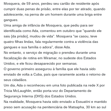
XCG 2.080476
Mosquera, de 59 anos, perdeu seu cartão de residente após
XDR 0.815987
cumprir duas penas de prisão, entre elas por ter atirado, quando
XOF 656.107084
adolescente, na perna de um homem durante uma briga entre
XPF 119.331742
gangues.
YER 272.900006
Uma amiga de infância de Mosquera, que pediu para ser
ZAR 18.834341
identificada como Ada, comentou em outubro que "quando ele
ZMK 10371.260724
saiu [da prisão], mudou de vida". Mosquera "se casou, teve
ZMW 21.962024
quatro filhas lindas, fala regularmente contra a violência das
ZWL 371.010688
gangues e sua família o adora", disse Ada.
AED 4.231483
No entanto, o serviço de migração o prendeu durante uma
AED 4.231483
fiscalização de rotina em Miramar, no sudeste dos Estados
AFN 75.467656
Unidos, e ele ficou desaparecido por semanas.
ALL 93.271336
O governo primeiro assegurou à família que ele havia sido
AMD 422.196577
enviado de volta a Cuba, país que raramente aceita o retorno de
AOA 1057.72755
seus cidadãos.
ARS 1728.022837
Um dia, Ada o reconheceu em uma foto publicada na rede X por
AUD 1.6396
Tricia McLaughlin, então porta-voz do Departamento de
AWG 2.073975
Segurança Interna (DHS) dos Estados Unidos.
AZN 1.938486
Na realidade, Mosquera havia sido enviado a Essuatíni e mantido
BAM 1.956247
preso sem acusação na penitenciária de Matsapha, 30 km ao sul
BBD 2.325032