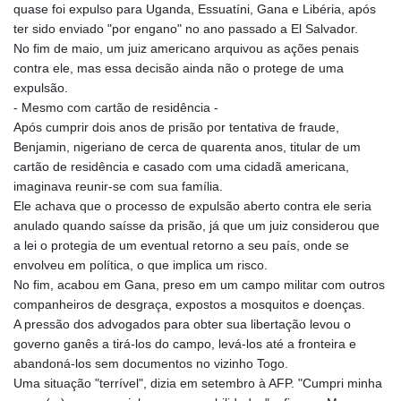
quase foi expulso para Uganda, Essuatíni, Gana e Libéria, após
PHP 70.186213
ter sido enviado "por engano" no ano passado a El Salvador.
PKR 320.48031
No fim de maio, um juiz americano arquivou as ações penais
PLN 4.301477
contra ele, mas essa decisão ainda não o protege de uma
PYG 6866.570722
expulsão.
QAR 4.219619
- Mesmo com cartão de residência -
RON 5.253604
Após cumprir dois anos de prisão por tentativa de fraude,
RSD 117.32364
Benjamin, nigeriano de cerca de quarenta anos, titular de um
RUB 95.632926
cartão de residência e casado com uma cidadã americana,
RWF 1695.78791
imaginava reunir-se com sua família.
SAR 4.324641
Ele achava que o processo de expulsão aberto contra ele seria
SBD 9.29642
anulado quando saísse da prisão, já que um juiz considerou que
SCR 16.957784
a lei o protegia de um eventual retorno a seu país, onde se
SDG 691.902092
envolveu em política, o que implica um risco.
SEK 10.960211
No fim, acabou em Gana, preso em um campo militar com outros
SGD 1.477431
companheiros de desgraça, expostos a mosquitos e doenças.
SLE 28.354688
A pressão dos advogados para obter sua libertação levou o
SOS 659.750917
governo ganês a tirá-los do campo, levá-los até a fronteira e
SRD 43.630106
abandoná-los sem documentos no vizinho Togo.
STD 23848.391029
Uma situação "terrível", dizia em setembro à AFP. "Cumpri minha
STN 24.505606