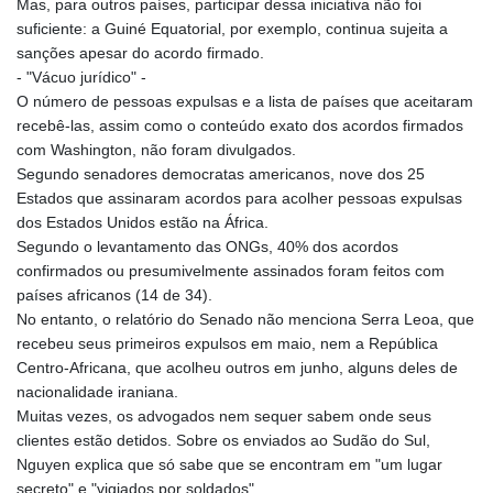
Mas, para outros países, participar dessa iniciativa não foi
KES 149.049537
suficiente: a Guiné Equatorial, por exemplo, continua sujeita a
KGS 100.760472
sanções apesar do acordo firmado.
KHR 4683.238048
- "Vácuo jurídico" -
KMF 491.993323
O número de pessoas expulsas e a lista de países que aceitaram
KRW 1637.219545
recebê-las, assim como o conteúdo exato dos acordos firmados
KWD 0.356067
com Washington, não foram divulgados.
KYD 0.96202
Segundo senadores democratas americanos, nove dos 25
KZT 540.94374
Estados que assinaram acordos para acolher pessoas expulsas
LAK 26082.966454
dos Estados Unidos estão na África.
LBP
Segundo o levantamento das ONGs, 40% dos acordos
103373.346556
confirmados ou presumivelmente assinados foram feitos com
LKR 387.758699
países africanos (14 de 34).
LRD 208.366759
No entanto, o relatório do Senado não menciona Serra Leoa, que
LSL 18.828807
recebeu seus primeiros expulsos em maio, nem a República
LTL 3.402172
Centro-Africana, que acolheu outros em junho, alguns deles de
LVL 0.696959
nacionalidade iraniana.
LYD 7.358683
Muitas vezes, os advogados nem sequer sabem onde seus
MAD 10.770417
clientes estão detidos. Sobre os enviados ao Sudão do Sul,
MDL 20.085595
Nguyen explica que só sabe que se encontram em "um lugar
MGA 4963.135313
secreto" e "vigiados por soldados".