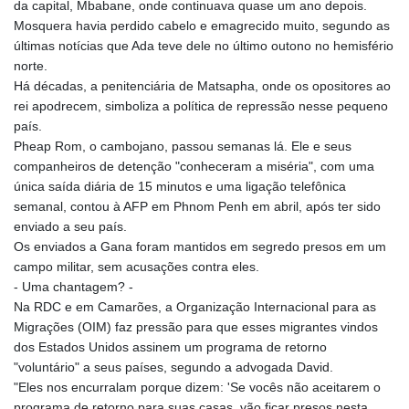
da capital, Mbabane, onde continuava quase um ano depois.
BDT 142.892687
Mosquera havia perdido cabelo e emagrecido muito, segundo as
BHD 0.4353
últimas notícias que Ada teve dele no último outono no hemisfério
BIF 3450.039479
norte.
BMD 1.152209
Há décadas, a penitenciária de Matsapha, onde os opositores ao
BND 1.480174
rei apodrecem, simboliza a política de repressão nesse pequeno
BOB 13.962133
país.
BRL 5.888365
Pheap Rom, o cambojano, passou semanas lá. Ele e seus
BSD 1.154364
companheiros de detenção "conheceram a miséria", com uma
BTN 109.858653
única saída diária de 15 minutos e uma ligação telefônica
BWP 15.612571
semanal, contou à AFP em Phnom Penh em abril, após ter sido
BYN 3.417782
enviado a seu país.
BYR 22583.287906
Os enviados a Gana foram mantidos em segredo presos em um
BZD 2.321631
campo militar, sem acusações contra eles.
CAD 1.616319
- Uma chantagem? -
CDF 2603.991686
Na RDC e em Camarões, a Organização Internacional para as
CHF 0.936072
Migrações (OIM) faz pressão para que esses migrantes vindos
CLF 0.026726
dos Estados Unidos assinem um programa de retorno
CLP 1055.284416
"voluntário" a seus países, segundo a advogada David.
CNY 7.776313
"Eles nos encurralam porque dizem: 'Se vocês não aceitarem o
CNH 7.773295
programa de retorno para suas casas, vão ficar presos nesta