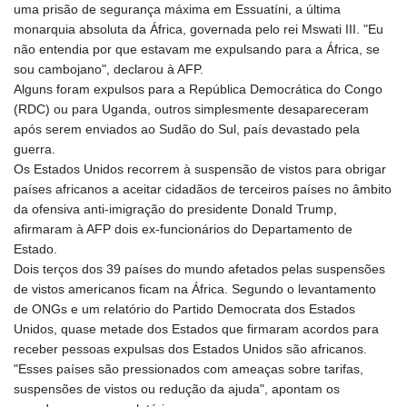
uma prisão de segurança máxima em Essuatíni, a última
HKD 9.039024
monarquia absoluta da África, governada pelo rei Mswati III. "Eu
HNL 30.940078
não entendia por que estavam me expulsando para a África, se
HRK 7.533599
sou cambojano", declarou à AFP.
HTG 150.927975
Alguns foram expulsos para a República Democrática do Congo
HUF 365.333043
(RDC) ou para Uganda, outros simplesmente desapareceram
IDR 20624.533343
após serem enviados ao Sudão do Sul, país devastado pela
ILS 3.472762
guerra.
IMP 0.856369
Os Estados Unidos recorrem à suspensão de vistos para obrigar
INR 109.715086
países africanos a aceitar cidadãos de terceiros países no âmbito
IQD 1512.239361
da ofensiva anti-imigração do presidente Donald Trump,
IRR
afirmaram à AFP dois ex-funcionários do Departamento de
1584113.947438
Estado.
ISK 142.468329
Dois terços dos 39 países do mundo afetados pelas suspensões
JEP 0.856369
de vistos americanos ficam na África. Segundo o levantamento
JMD 182.981857
de ONGs e um relatório do Partido Democrata dos Estados
JOD 0.816908
Unidos, quase metade dos Estados que firmaram acordos para
JPY 182.455111
receber pessoas expulsas dos Estados Unidos são africanos.
KES 149.049537
"Esses países são pressionados com ameaças sobre tarifas,
KGS 100.760472
suspensões de vistos ou redução da ajuda", apontam os
KHR 4683.238048