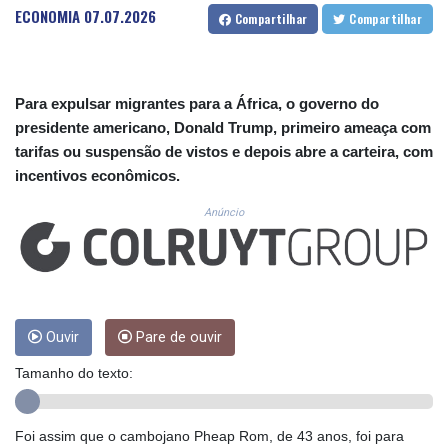
CUP 30.533527
ECONOMIA
07.07.2026
Compartilhar
Compartilhar
CVE 110.287357
CZK 24.243908
DJF 205.567023
DKK 7.475736
Para expulsar migrantes para a África, o governo do
DOP 67.265387
presidente americano, Donald Trump, primeiro ameaça com
DZD 153.102878
tarifas ou suspensão de vistos e depois abre a carteira, com
EGP 57.247371
incentivos econômicos.
ERN 17.283128
ETB 186.320421
Anúncio
FJD 2.552604
FKP 0.856369
GBP 0.856512
GEL 3.013019
GGP 0.856369
GHS 13.568751
Ouvir
Pare de ouvir
GIP 0.856369
Tamanho do texto:
GMD 85.263702
GNF 10137.703095
GTQ 8.808015
Foi assim que o cambojano Pheap Rom, de 43 anos, foi para
GYD 241.504196