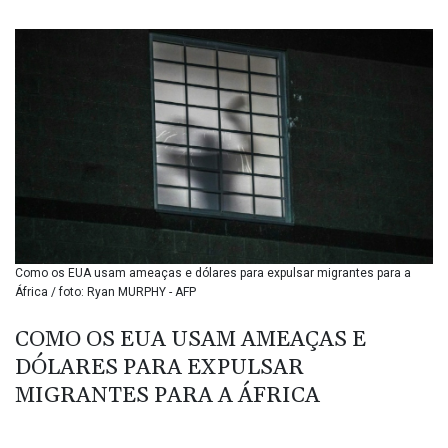
BMD 1.152209
BND 1.480174
BOB 13.962133
BRL 5.888365
BSD 1.154364
BTN 109.858653
BWP 15.612571
BYN 3.417782
BYR 22583.287906
BZD 2.321631
CAD 1.616319
CDF 2603.991686
Como os EUA usam ameaças e dólares para expulsar migrantes para a
CHF 0.936072
África / foto: Ryan MURPHY - AFP
CLF 0.026726
CLP 1055.284416
COMO OS EUA USAM AMEAÇAS E
CNY 7.776313
DÓLARES PARA EXPULSAR
CNH 7.773295
COP 3641.393866
MIGRANTES PARA A ÁFRICA
CRC 525.120121
CUC 1.152209