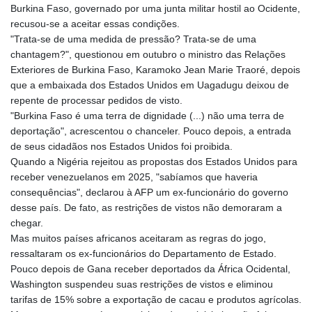
Burkina Faso, governado por uma junta militar hostil ao Ocidente,
GNF 10137.703095
recusou-se a aceitar essas condições.
GTQ 8.808015
"Trata-se de uma medida de pressão? Trata-se de uma
GYD 241.504196
chantagem?", questionou em outubro o ministro das Relações
HKD 9.039024
Exteriores de Burkina Faso, Karamoko Jean Marie Traoré, depois
HNL 30.940078
que a embaixada dos Estados Unidos em Uagadugu deixou de
HRK 7.533599
repente de processar pedidos de visto.
HTG 150.927975
"Burkina Faso é uma terra de dignidade (...) não uma terra de
HUF 365.333043
deportação", acrescentou o chanceler. Pouco depois, a entrada
IDR 20624.533343
de seus cidadãos nos Estados Unidos foi proibida.
ILS 3.472762
Quando a Nigéria rejeitou as propostas dos Estados Unidos para
IMP 0.856369
receber venezuelanos em 2025, "sabíamos que haveria
INR 109.715086
consequências", declarou à AFP um ex-funcionário do governo
IQD 1512.239361
desse país. De fato, as restrições de vistos não demoraram a
IRR
chegar.
1584113.947438
Mas muitos países africanos aceitaram as regras do jogo,
ISK 142.468329
ressaltaram os ex-funcionários do Departamento de Estado.
JEP 0.856369
Pouco depois de Gana receber deportados da África Ocidental,
JMD 182.981857
Washington suspendeu suas restrições de vistos e eliminou
JOD 0.816908
tarifas de 15% sobre a exportação de cacau e produtos agrícolas.
JPY 182.455111