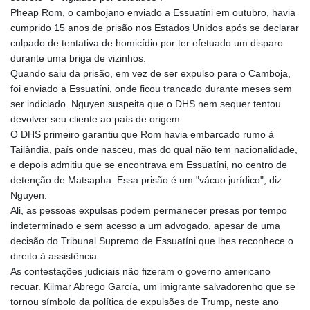
MKD 61.539077
Pheap Rom, o cambojano enviado a Essuatíni em outubro, havia
MMK 2419.122624
cumprido 15 anos de prisão nos Estados Unidos após se declarar
MNT 4143.388184
culpado de tentativa de homicídio por ter efetuado um disparo
MOP 9.327593
durante uma briga de vizinhos.
MRU 46.278586
Quando saiu da prisão, em vez de ser expulso para o Camboja,
MUR 54.234774
foi enviado a Essuatíni, onde ficou trancado durante meses sem
MVR 17.813278
ser indiciado. Nguyen suspeita que o DHS nem sequer tentou
MWK 2001.657877
devolver seu cliente ao país de origem.
MXN 19.815707
O DHS primeiro garantiu que Rom havia embarcado rumo à
MYR 4.711847
Tailândia, país onde nasceu, mas do qual não tem nacionalidade,
MZN 73.643798
e depois admitiu que se encontrava em Essuatíni, no centro de
NAD 18.828807
detenção de Matsapha. Essa prisão é um "vácuo jurídico", diz
NGN 1572.383836
Nguyen.
NIO 42.477873
Ali, as pessoas expulsas podem permanecer presas por tempo
NOK 10.994271
indeterminado e sem acesso a um advogado, apesar de uma
NPR 175.774208
decisão do Tribunal Supremo de Essuatíni que lhes reconhece o
NZD 1.965005
direito à assistência.
OMR 0.443012
As contestações judiciais não fizeram o governo americano
PAB 1.154359
recuar. Kilmar Abrego García, um imigrante salvadorenho que se
PEN 3.901993
tornou símbolo da política de expulsões de Trump, neste ano
PGK 5.100167