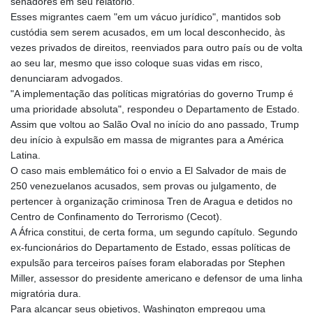
senadores em seu relatório.
KMF 491.993323
Esses migrantes caem "em um vácuo jurídico", mantidos sob
KRW 1637.219545
custódia sem serem acusados, em um local desconhecido, às
KWD 0.356067
vezes privados de direitos, reenviados para outro país ou de volta
KYD 0.96202
ao seu lar, mesmo que isso coloque suas vidas em risco,
KZT 540.94374
denunciaram advogados.
LAK 26082.966454
"A implementação das políticas migratórias do governo Trump é
LBP
uma prioridade absoluta", respondeu o Departamento de Estado.
103373.346556
Assim que voltou ao Salão Oval no início do ano passado, Trump
LKR 387.758699
deu início à expulsão em massa de migrantes para a América
LRD 208.366759
Latina.
LSL 18.828807
O caso mais emblemático foi o envio a El Salvador de mais de
LTL 3.402172
250 venezuelanos acusados, sem provas ou julgamento, de
LVL 0.696959
pertencer à organização criminosa Tren de Aragua e detidos no
LYD 7.358683
Centro de Confinamento do Terrorismo (Cecot).
MAD 10.770417
A África constitui, de certa forma, um segundo capítulo. Segundo
MDL 20.085595
ex-funcionários do Departamento de Estado, essas políticas de
MGA 4963.135313
expulsão para terceiros países foram elaboradas por Stephen
MKD 61.539077
Miller, assessor do presidente americano e defensor de uma linha
MMK 2419.122624
migratória dura.
MNT 4143.388184
Para alcançar seus objetivos, Washington empregou uma