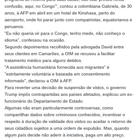
COP 3641.393866
confusão, aqui, no Congo'", contou a colombiana Gabriela, de 30
CRC 525.120121
anos, à AFP em abril em um hotel de Kinshasa, perto do
CUC 1.152209
aeroporto, onde foi parar junto com compatriotas, equatorianos e
CUP 30.533527
peruanos.
CVE 110.287357
"Eu não queria vir para o Congo, tenho medo, não conheço o
CZK 24.243908
idioma", confessou na ocasião.
DJF 205.567023
Segundo depoimentos recolhidos pela advogada David entre
DKK 7.475736
seus clientes em Camarões, a OIM se recusou a facilitar
DOP 67.265387
tratamento médico para alguns detidos.
DZD 153.102878
"A assistência humanitária fornecida aos migrantes" é
EGP 57.247371
"estritamente voluntária e baseada em consentimento
ERN 17.283128
informado", declarou a OIM à AFP.
ETB 186.320421
Para reverter uma decisão de suspensão de vistos, o governo
FJD 2.552604
Trump impôs contrapartidas aos países afetados, explicou um ex-
FKP 0.856369
funcionário do Departamento de Estado.
GBP 0.856512
Algumas não eram particularmente controversas, como
GEL 3.013019
compartilhar dados sobre criminosos conhecidos, incentivar o
GGP 0.856369
respeito à duração de validade dos vistos ou aceitar o retorno de
GHS 13.568751
seus cidadãos sujeitos a uma ordem de expulsão. Mas, quando
GIP 0.856369
algum país decide não aderir à iniciativa, paga um alto preço.
GMD 85.263702