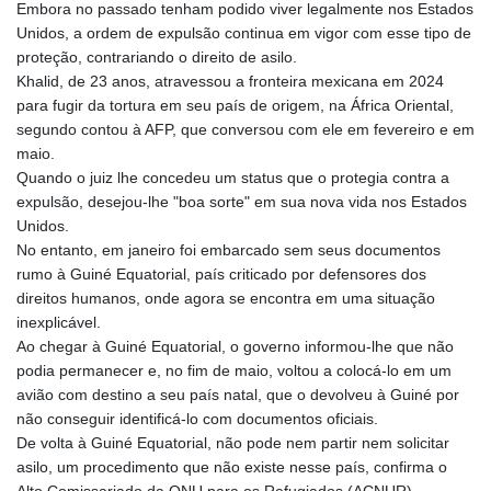
Embora no passado tenham podido viver legalmente nos Estados
PYG 6866.570722
Unidos, a ordem de expulsão continua em vigor com esse tipo de
QAR 4.219619
proteção, contrariando o direito de asilo.
RON 5.253604
Khalid, de 23 anos, atravessou a fronteira mexicana em 2024
RSD 117.32364
para fugir da tortura em seu país de origem, na África Oriental,
RUB 95.632926
segundo contou à AFP, que conversou com ele em fevereiro e em
RWF 1695.78791
maio.
SAR 4.324641
Quando o juiz lhe concedeu um status que o protegia contra a
SBD 9.29642
expulsão, desejou-lhe "boa sorte" em sua nova vida nos Estados
SCR 16.957784
Unidos.
SDG 691.902092
No entanto, em janeiro foi embarcado sem seus documentos
SEK 10.960211
rumo à Guiné Equatorial, país criticado por defensores dos
SGD 1.477431
direitos humanos, onde agora se encontra em uma situação
SLE 28.354688
inexplicável.
SOS 659.750917
Ao chegar à Guiné Equatorial, o governo informou-lhe que não
SRD 43.630106
podia permanecer e, no fim de maio, voltou a colocá-lo em um
STD 23848.391029
avião com destino a seu país natal, que o devolveu à Guiné por
STN 24.505606
não conseguir identificá-lo com documentos oficiais.
SVC 10.10031
De volta à Guiné Equatorial, não pode nem partir nem solicitar
SZL 18.813304
asilo, um procedimento que não existe nesse país, confirma o
THB 38.130617
Alto Comissariado da ONU para os Refugiados (ACNUR).