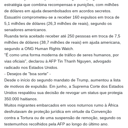
MOP 9.327593
estratégia que combina recompensas e punições, com milhões
MRU 46.278586
de dólares em ajuda desembolsados em acordos secretos.
MUR 54.234774
Essuatíni comprometeu-se a receber 160 expulsos em troca de
MVR 17.813278
5,1 milhões de dólares (26,3 milhões de reais), segundo os
MWK 2001.657877
senadores americanos.
MXN 19.815707
Ruanda teria aceitado receber até 250 pessoas em troca de 7,5
MYR 4.711847
milhões de dólares (38,7 milhões de reais) em ajuda americana,
MZN 73.643798
segundo a ONG Human Rights Watch.
NAD 18.828807
"É como uma forma moderna de tráfico de seres humanos, por
NGN 1572.383836
vias oficiais", declarou à AFP Tin Thanh Nguyen, advogado
NIO 42.477873
radicado nos Estados Unidos.
NOK 10.994271
- Desejos de "boa sorte" -
NPR 175.774208
Desde o início do segundo mandato de Trump, aumentou a lista
NZD 1.965005
de motivos de expulsão. Em junho, a Suprema Corte dos Estados
OMR 0.443012
Unidos respaldou sua decisão de revogar um status que protegia
PAB 1.154359
350.000 haitianos.
PEN 3.901993
Muitos migrantes embarcados em voos noturnos rumo à África
PGK 5.100167
desfrutavam de proteção jurídica em virtude da Convenção
PHP 70.186213
contra a Tortura ou de uma suspensão de remoção, segundo os
PKR 320.48031
testemunhos recolhidos pela AFP ao longo do último ano.
PLN 4.301477