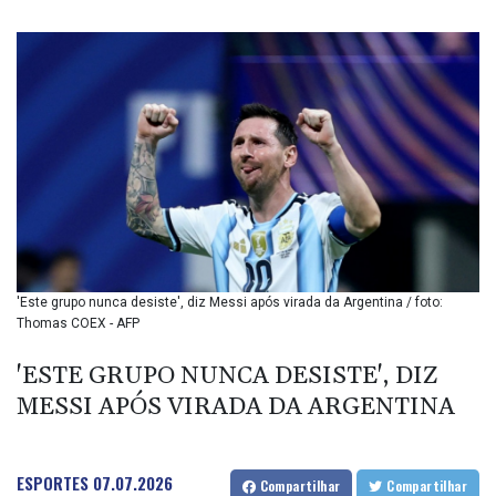
BIF 3451.157116
BMD 1.156136
BND 1.477082
BOB 13.69983
BRL 5.876989
BSD 1.152686
BTN 109.688637
BWP 15.558807
BYN 3.432357
BYR 22660.258427
BZD 2.318271
CAD 1.612983
'Este grupo nunca desiste', diz Messi após virada da Argentina / foto:
CDF 2615.761404
Thomas COEX - AFP
CHF 0.93588
CLF 0.026829
'ESTE GRUPO NUNCA DESISTE', DIZ
CLP 1055.916879
MESSI APÓS VIRADA DA ARGENTINA
CNY 7.801146
CNH 7.796152
COP 3633.55485
CRC 523.993489
ESPORTES
07.07.2026
Compartilhar
Compartilhar