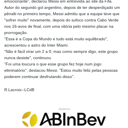
emocionante", declarou Messi em entrevista ao site da Fifa.
GYD 241.157003
Autor do segundo gol argentino, depois de ter desperdiçado um
HKD 9.066767
pênalti no primeiro tempo, Messi admitiu que a equipe teve que
HNL 30.895616
"sofrer muito" novamente, depois do sufoco contra Cabo Verde
HRK 7.536622
nos 16-avos de final, com uma vitória pelo mesmo placar na
HTG 150.718127
prorrogação.
HUF 363.096405
"Essa é a Copa do Mundo e tudo está muito equilibrado",
IDR 20580.370421
acrescentou o astro do Inter Miami.
ILS 3.468234
"Não é fácil virar um 2 a 0, mas como sempre digo, este grupo
IMP 0.857252
nunca desiste", continuou.
INR 110.076256
"Foi uma loucura o que esse grupo fez hoje num jogo
IQD 1509.981237
eliminatório", destacou Messi. "Estou muito feliz pelas pessoas
IRR
poderem continuar desfrutando disso".
1590322.371805
ISK 142.598215
R.Lacroix--LCdB
JEP 0.857252
JMD 183.057725
JOD 0.819746
Anúncio
JPY 182.445186
KES 149.158147
KGS 101.104505