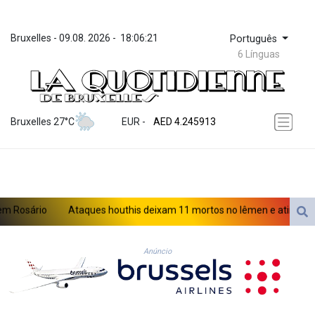
Bruxelles
 - 
09.08. 2026
 - 
18:06:21
Português
6 Línguas
ZWL 372.275202
AED 4.245913
Bruxelles 27°C
EUR
 - 
AED 4.245913
AFN 76.887634
ALL 93.218842
AMD 422.094755
AOA 1060.176801
ARS 1724.882567
Rosário
Ataques houthis deixam 11 mortos no Iêmen e atingem refi
AUD 1.638747
AWG 2.082489
AZN 1.97002
Anúncio
BAM 1.955776
BBD 2.321671
BDT 142.688227
BHD 0.434695