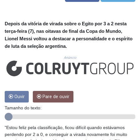
CUC 1.156136
CUP 30.637594
CVE 110.26363
CZK 24.258158
Depois da vitória de virada sobre o Egito por 3 a 2 nesta
DJF 205.267449
terça-feira (7), nas oitavas de final da Copa do Mundo,
DKK 7.477932
Lionel Messi voltou a destacar a personalidade e o espírito
DOP 67.289164
de luta da seleção argentina.
DZD 152.967099
EGP 57.293288
Anúncio
ERN 17.342035
ETB 186.049588
FJD 2.553384
FKP 0.857252
GBP 0.858527
Ouvir
Pare de ouvir
GEL 3.017966
GGP 0.857252
Tamanho do texto:
GHS 13.526832
GIP 0.857252
GMD 84.980421
"Estou feliz pela classificação, ficou difícil quando estávamos
GNF 10123.874202
perdendo por 2 a 0, e conseguir a virada novamente foi muito
GTQ 8.794891