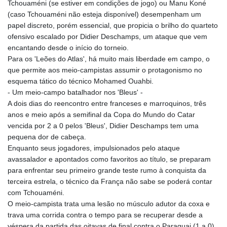
Tchouaméni (se estiver em condições de jogo) ou Manu Koné
GYD 241.157003
(caso Tchouaméni não esteja disponível) desempenham um
HKD 9.067746
papel discreto, porém essencial, que propicia o brilho do quarteto
HNL 30.895616
ofensivo escalado por Didier Deschamps, um ataque que vem
HRK 7.536622
encantando desde o início do torneio.
HTG 150.718127
Para os 'Leões do Atlas', há muito mais liberdade em campo, o
HUF 363.096405
que permite aos meio-campistas assumir o protagonismo no
IDR 20580.370421
esquema tático do técnico Mohamed Ouahbi.
ILS 3.468234
- Um meio-campo batalhador nos 'Bleus' -
IMP 0.8566
A dois dias do reencontro entre franceses e marroquinos, três
INR 110.076256
anos e meio após a semifinal da Copa do Mundo do Catar
IQD 1509.981237
vencida por 2 a 0 pelos 'Bleus', Didier Deschamps tem uma
IRR
pequena dor de cabeça.
1590322.371805
Enquanto seus jogadores, impulsionados pelo ataque
ISK 142.598215
avassalador e apontados como favoritos ao título, se preparam
JEP 0.8566
para enfrentar seu primeiro grande teste rumo à conquista da
JMD 183.057725
terceira estrela, o técnico da França não sabe se poderá contar
JOD 0.819746
com Tchouaméni.
JPY 182.445186
O meio-campista trata uma lesão no músculo adutor da coxa e
KES 149.158147
trava uma corrida contra o tempo para se recuperar desde a
KGS 101.104505
véspera da partida das oitavas de final contra o Paraguai (1 a 0).