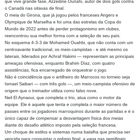
que vive grande fase, Azzedine Ounahi, autor de dois gols contra
PLN 4.299905
o Canadá nas oitavas de final.
PYG 6853.914834
O meia do Girona, que já jogou pelos franceses Angers e
QAR 4.213648
Olympique de Marselha e foi uma das estrelas da Copa do
RON 5.244583
Mundo de 2022 antes de perder protagonismo em clubes,
RSD 117.338542
reencontrou sua melhor forma com a seleção de seu país.
RUB 94.679224
No esquema 4-3-3 de Mohamed Ouahbi, que não conta com um
RWF 1694.978938
centroavante tradicional, os meio-campistas - e até mesmo os
SAR 4.345489
laterais, liderados por Achraf Hakimi — representam as principais
SBD 9.325039
ameaças ofensivas, enquanto Brahim Díaz, com quatro
SCR 16.705092
assistências, fica encarregado de orquestrar o jogo.
SDG 694.263698
Não é coincidência que o artilheiro do Marrocos no torneio seja
SEK 10.961095
Ismael Saibari — com três gols —, um meio-campista ofensivo de
SGD 1.477661
origem que o treinador utiliza como falso nove.
SLE 28.445176
Neil El Aynaoui, que completa o trio, atua como o motor da
SOS 658.791814
equipe. Ele é aquele que tenta e completa o maior número de
SRD 43.778814
passes entre os jogadores marroquinos durante as partidas e é o
STD 23929.673396
único capaz de compensar a desvantagem física dos meias
STN 24.499696
diante do desafio atlético imposto pela seleção francesa.
SVC 10.085875
Um choque de estilos e sistemas numa batalha que precisa ser
SZL 18.722767
vencida para conquistar o prêmio final: a vaga nas semifinais.