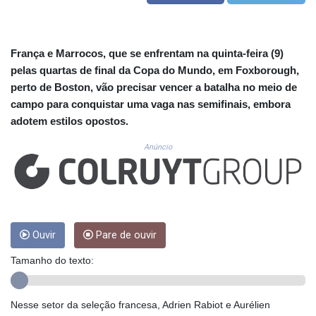
CUC 1.156136
CUP 30.637594
CVE 110.26363
CZK 24.258158
França e Marrocos, que se enfrentam na quinta-feira (9)
DJF 205.267449
pelas quartas de final da Copa do Mundo, em Foxborough,
DKK 7.477932
perto de Boston, vão precisar vencer a batalha no meio de
DOP 67.289164
campo para conquistar uma vaga nas semifinais, embora
DZD 152.967099
adotem estilos opostos.
EGP 57.293288
ERN 17.342035
Anúncio
ETB 186.049588
FJD 2.553384
FKP 0.8566
GBP 0.856968
GEL 3.017966
Ouvir
Pare de ouvir
GGP 0.8566
GHS 13.526832
Tamanho do texto:
GIP 0.8566
GMD 84.980421
GNF 10123.874202
Nesse setor da seleção francesa, Adrien Rabiot e Aurélien
GTQ 8.794891