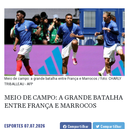
BIF 3451.157116
BMD 1.156136
BND 1.477082
BOB 13.69983
BRL 5.876989
BSD 1.152686
BTN 109.688637
BWP 15.558807
BYN 3.432357
BYR 22660.258427
BZD 2.318271
CAD 1.61333
Meio de campo: a grande batalha entre França e Marrocos / foto: CHARLY
CDF 2615.761404
TRIBALLEAU - AFP
CHF 0.934181
CLF 0.026836
MEIO DE CAMPO: A GRANDE BATALHA
CLP 1056.199727
ENTRE FRANÇA E MARROCOS
CNY 7.801146
CNH 7.796152
COP 3633.55485
CRC 523.993489
ESPORTES
07.07.2026
Compartilhar
Compartilhar