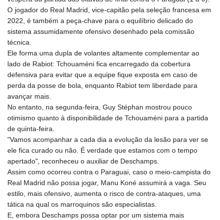
KHR 4681.941823
O jogador do Real Madrid, vice-capitão pela seleção francesa em
KMF 492.514185
2022, é também a peça-chave para o equilíbrio delicado do
KRW 1627.712241
sistema assumidamente ofensivo desenhado pela comissão
KWD 0.356853
técnica.
KYD 0.960588
Ele forma uma dupla de volantes altamente complementar ao
KZT 540.233287
lado de Rabiot: Tchouaméni fica encarregado da cobertura
LAK 26025.676609
defensiva para evitar que a equipe fique exposta em caso de
LBP
perda da posse de bola, enquanto Rabiot tem liberdade para
103223.017367
avançar mais.
LKR 386.635196
No entanto, na segunda-feira, Guy Stéphan mostrou pouco
LRD 208.057415
otimismo quanto à disponibilidade de Tchouaméni para a partida
LSL 18.726567
de quinta-feira.
LTL 3.413768
"Vamos acompanhar a cada dia a evolução da lesão para ver se
LVL 0.699335
ele fica curado ou não. É verdade que estamos com o tempo
LYD 7.331909
apertado", reconheceu o auxiliar de Deschamps.
MAD 10.743067
Assim como ocorreu contra o Paraguai, caso o meio-campista do
MDL 20.044751
Real Madrid não possa jogar, Manu Koné assumirá a vaga. Seu
MGA 4918.938878
estilo, mais ofensivo, aumenta o risco de contra-ataques, uma
MKD 61.524236
tática na qual os marroquinos são especialistas.
MMK 2427.596601
E, embora Deschamps possa optar por um sistema mais