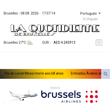
Bruxelles
 - 
08.08. 2026
 - 
17:07:14
Português
6 Línguas
ZWL 372.275202
AED 4.245913
Bruxelles 27°C
EUR
 - 
AED 4.245913
AFN 76.887634
ALL 93.218842
AMD 422.094755
AOA 1060.176801
ARS 1724.882567
i de Lionel Messi morre aos 68 anos
Emirados Árabes afirmam que I
AUD 1.638747
AWG 2.082489
AZN 1.97002
Anúncio
BAM 1.955776
BBD 2.321671
BDT 142.688227
BHD 0.434695