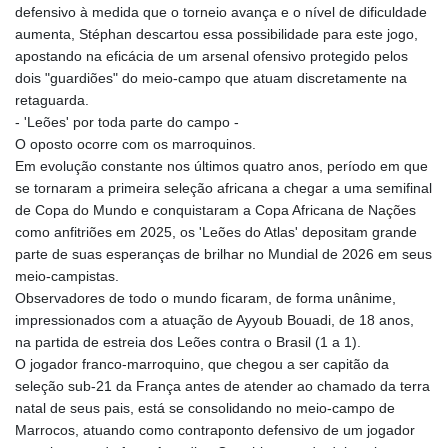
MNT 4159.0218
defensivo à medida que o torneio avança e o nível de dificuldade
MOP 9.314584
aumenta, Stéphan descartou essa possibilidade para este jogo,
MRU 46.338424
apostando na eficácia de um arsenal ofensivo protegido pelos
MUR 54.419742
dois "guardiões" do meio-campo que atuam discretamente na
MVR 17.862733
retaguarda.
MWK 1998.775164
- 'Leões' por toda parte do campo -
MXN 19.811945
O oposto ocorre com os marroquinos.
MYR 4.728715
Em evolução constante nos últimos quatro anos, período em que
MZN 73.882892
se tornaram a primeira seleção africana a chegar a uma semifinal
NAD 18.726567
de Copa do Mundo e conquistaram a Copa Africana de Nações
NGN 1577.963717
como anfitriões em 2025, os 'Leões do Atlas' depositam grande
NIO 42.419473
parte de suas esperanças de brilhar no Mundial de 2026 em seus
NOK 10.99759
meio-campistas.
NPR 175.501819
Observadores de todo o mundo ficaram, de forma unânime,
NZD 1.961547
impressionados com a atuação de Ayyoub Bouadi, de 18 anos,
OMR 0.442445
na partida de estreia dos Leões contra o Brasil (1 a 1).
PAB 1.152686
O jogador franco-marroquino, que chegou a ser capitão da
PEN 3.903651
seleção sub-21 da França antes de atender ao chamado da terra
PGK 5.093937
natal de seus pais, está se consolidando no meio-campo de
PHP 70.183258
Marrocos, atuando como contraponto defensivo de um jogador
PKR 320.014324