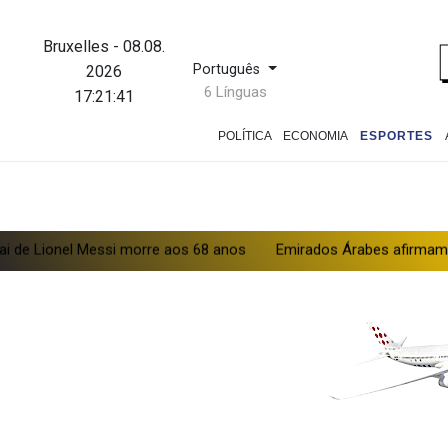
Bruxelles
-
08.08.
Português
2026
6 Línguas
17:21:41
POLÍTICA
ECONOMIA
ESPORTES
l Messi morre aos 68 anos
Emirados Árabes afirmam que Irã atac