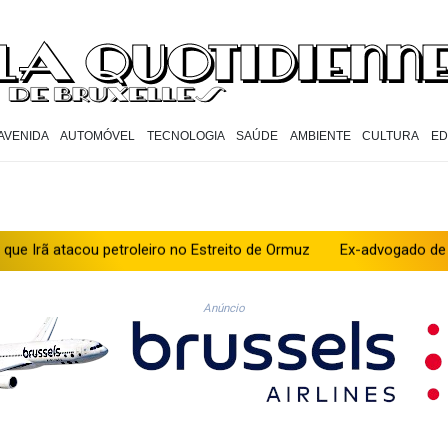
AVENIDA
AUTOMÓVEL
TECNOLOGIA
SAÚDE
AMBIENTE
CULTURA
E
ou petroleiro no Estreito de Ormuz
Ex-advogado de Trump é co
Anúncio