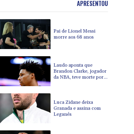
APRESENTOU
BOB 13.69983
BRL 5.876989
BSD 1.152686
BTN 109.688637
Pai de Lionel Messi
BWP 15.558807
morre aos 68 anos
BYN 3.432357
BYR 22660.258427
BZD 2.318271
CAD 1.61333
Laudo aponta que
Brandon Clarke, jogador
CDF 2615.761404
da NBA, teve morte por
CHF 0.934181
overdose acidental
CLF 0.026836
CLP 1056.199727
CNY 7.801146
Luca Zidane deixa
CNH 7.796152
Granada e assina com
Leganés
COP 3633.55485
CRC 523.993489
CUC 1.156136