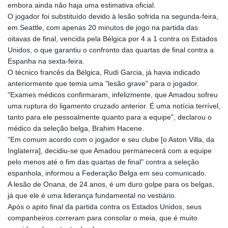
embora ainda não haja uma estimativa oficial.
GYD 241.539903
O jogador foi substituído devido à lesão sofrida na segunda-feira,
HKD 9.040442
em Seattle, com apenas 20 minutos de jogo na partida das
HNL 30.944652
oitavas de final, vencida pela Bélgica por 4 a 1 contra os Estados
HRK 7.534482
Unidos, o que garantiu o confronto das quartas de final contra a
HTG 150.95029
Espanha na sexta-feira.
HUF 366.519917
O técnico francês da Bélgica, Rudi Garcia, já havia indicado
IDR 20604.535143
anteriormente que temia uma "lesão grave" para o jogador.
ILS 3.465739
"Exames médicos confirmaram, infelizmente, que Amadou sofreu
IMP 0.856496
uma ruptura do ligamento cruzado anterior. É uma notícia terrível,
INR 109.762882
tanto para ele pessoalmente quanto para a equipe", declarou o
IQD 1512.462949
médico da seleção belga, Brahim Hacene.
IRR
"Em comum acordo com o jogador e seu clube [o Aston Villa, da
1584348.162378
Inglaterra], decidiu-se que Amadou permanecerá com a equipe
ISK 142.411184
pelo menos até o fim das quartas de final" contra a seleção
JEP 0.856496
espanhola, informou a Federação Belga em seu comunicado.
JMD 183.008911
A lesão de Onana, de 24 anos, é um duro golpe para os belgas,
JOD 0.81702
já que ele é uma liderança fundamental no vestiário.
JPY 182.503455
Após o apito final da partida contra os Estados Unidos, seus
KES 149.119782
companheiros correram para consolar o meia, que é muito
KGS 100.775889