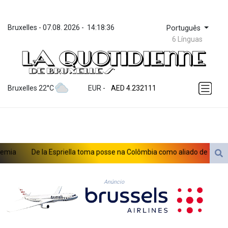
Bruxelles
 - 
07.08. 2026
 - 
14:18:36
Português
6 Línguas
ZWL 371.065543
AED 4.232111
Bruxelles 22°C
EUR
 - 
AED 4.232111
AFN 75.483338
ALL 93.285126
AMD 422.259
AOA 1057.884483
ARS 1728.27314
a
De la Espriella toma posse na Colômbia como aliado de Trump na 
AUD 1.637355
AWG 2.074282
AZN 1.948129
Anúncio
BAM 1.956537
BBD 2.325376
BDT 142.913814
BHD 0.435364