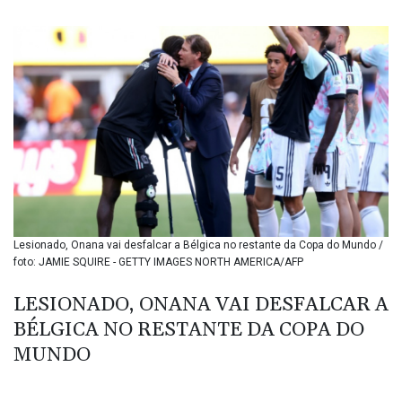
BIF 3450.549574
BMD 1.152379
BND 1.480393
BOB 13.964198
BRL 5.891306
BSD 1.154535
BTN 109.874896
BWP 15.61488
BYN 3.418287
BYR 22586.626891
BZD 2.321974
CAD 1.615497
Lesionado, Onana vai desfalcar a Bélgica no restante da Copa do Mundo /
CDF 2604.376508
foto: JAMIE SQUIRE - GETTY IMAGES NORTH AMERICA/AFP
CHF 0.934643
CLF 0.02673
LESIONADO, ONANA VAI DESFALCAR A
CLP 1055.440971
BÉLGICA NO RESTANTE DA COPA DO
CNY 7.777463
CNH 7.774433
MUNDO
COP 3641.932253
CRC 525.197761