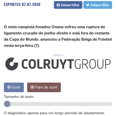
CUC 1.152379
ESPORTES
07.07.2026
Compartilhar
Compartilhar
CUP 30.538041
CVE 110.303663
CZK 24.256194
DJF 205.597417
O meio-campista Amadou Onana sofreu uma ruptura do
DKK 7.475499
ligamento cruzado do joelho direito e está fora do restante
DOP 67.275332
da Copa do Mundo, anunciou a Federação Belga de Futebol
DZD 153.346558
nesta terça-feira (7).
EGP 57.370946
ERN 17.285684
Anúncio
ETB 186.347968
FJD 2.551309
FKP 0.856496
GBP 0.85733
GEL 3.013436
GGP 0.856496
Ouvir
Pare de ouvir
GHS 13.570757
Tamanho do texto:
GIP 0.856496
GMD 85.276242
GNF 10139.201975
O diagnóstico aponta para um longo período de afastamento,
GTQ 8.809317