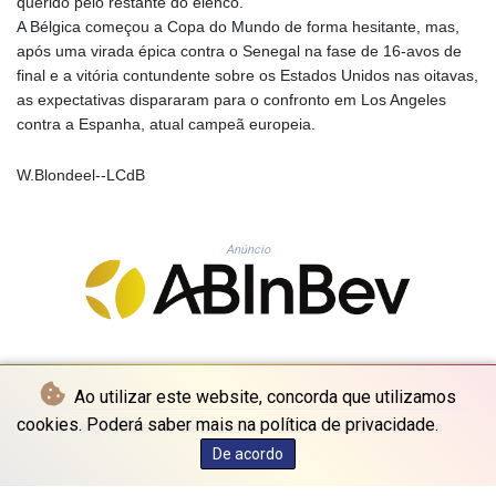
querido pelo restante do elenco.
KHR 4683.930475
A Bélgica começou a Copa do Mundo de forma hesitante, mas,
KMF 492.065825
após uma virada épica contra o Senegal na fase de 16-avos de
KRW 1633.531568
final e a vitória contundente sobre os Estados Unidos nas oitavas,
KWD 0.356065
as expectativas dispararam para o confronto em Los Angeles
KYD 0.962162
contra a Espanha, atual campeã europeia.
KZT 541.02372
LAK 26086.822873
W.Blondeel--LCdB
LBP
103388.630514
LKR 387.81603
Anúncio
LRD 208.397567
LSL 18.831591
LTL 3.402675
LVL 0.697063
LYD 7.359771
MAD 10.772009
Ao utilizar este website, concorda que utilizamos
MDL 20.088564
cookies. Poderá saber mais na política de privacidade.
MGA 4963.869122
© La Quotidienne de Bruxelles - 2026 - Todos os direitos
MKD 61.548176
reservados
De acordo
MMK 2419.480296