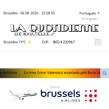
Bruxelles
 - 
06.08. 2026
 - 
22:58:33
Português
6 Línguas
ZWL 371.095165
AED 4.232967
Bruxelles 19°C
EUR
 - 
AED 4.232967
AFN 75.479359
ALL 93.095382
AMD 422.092766
AOA 1057.968242
ARS 1728.428661
Bolívia
Ex-Inter, Enner Valencia é anunciado pelo Boca Juniors
AUD 1.638336
AWG 2.074448
AZN 1.961602
Anúncio
BAM 1.952566
BBD 2.320646
BDT 142.623742
BHD 0.434608