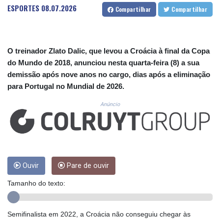
CUC 1.152471
ESPORTES
08.07.2026
Compartilhar
Compartilhar
CUP 30.540479
CVE 110.809379
CZK 24.24407
DJF 204.817306
O treinador Zlato Dalic, que levou a Croácia à final da Copa
DKK 7.476217
do Mundo de 2018, anunciou nesta quarta-feira (8) a sua
DOP 67.193733
demissão após nove anos no cargo, dias após a eliminação
DZD 153.365094
para Portugal no Mundial de 2026.
EGP 57.264782
ERN 17.287064
Anúncio
ETB 185.968128
FJD 2.552089
FKP 0.856077
GBP 0.85641
GEL 3.013725
GGP 0.856077
Ouvir
Pare de ouvir
GHS 13.524239
Tamanho do texto:
GIP 0.856077
GMD 85.282572
GNF 10118.69464
Semifinalista em 2022, a Croácia não conseguiu chegar às
GTQ 8.791437