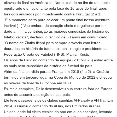
oitavas de final na América do Norte, caindo no fim de um duelo
GYD 241.048608
equilibrado e emocionante pela fase de 16-avos de final, após
HKD 9.04099
três gols anulados por impedimento contra Portugal (2 a 1).
HNL 30.88171
"É o momento certo para colocar um ponto final nessa aventura
HRK 7.536585
incrível (...) Vou embora de coração cheio e orgulhoso por ter
HTG 150.649793
dado a minha contribuição às maiores conquistas da história do
HUF 364.625083
futebol croata", declarou o técnico de 59 anos em comunicado.
IDR 20648.821428
"O nome de Zlatko ficará para sempre gravado com letras
ILS 3.46629
douradas na história do futebol croata", reagiu o presidente da
IMP 0.856077
Federação Croata de Futebol (HNS), Marijan Kustic.
INR 109.809273
Os anos de Dalic no comando da equipe (2017-2026) estão entre
IQD 1509.393123
os mais bem-sucedidos da história do futebol do país.
IRR
Além da final perdida para a França em 2018 (4 a 2), a Croácia
1584474.640687
terminou em terceiro lugar na Copa do Mundo de 2022 e chegou
ISK 142.41109
às oitavas de final da Eurocopa em 2021.
JEP 0.856077
Ex-meio-campista, Dalic desenvolveu sua carreira fora da Europa
JMD 182.637459
antes de assumir a seleção de seu país.
JOD 0.81708
Ele teve passagens pelos clubes sauditas Al-Faisaly e Al-Hilal. Em
JPY 182.544457
2014, assumiu o comando do Al Ain, nos Emirados Árabes
KES 149.083075
Unidos, onde foi eleito técnico do ano em duas ocasiões, levando
KGS 100.783234