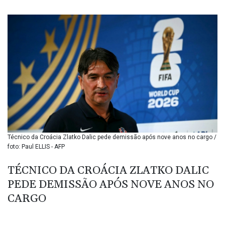
BIF 3445.888043
BMD 1.152471
BND 1.477446
BOB 13.935975
BRL 5.897421
BSD 1.152186
BTN 109.652359
BWP 15.583119
BYN 3.411334
BYR 22588.429982
BZD 2.317251
CAD 1.615251
Técnico da Croácia Zlatko Dalic pede demissão após nove anos no cargo /
CDF 2604.584378
foto: Paul ELLIS - AFP
CHF 0.936272
CLF 0.026727
TÉCNICO DA CROÁCIA ZLATKO DALIC
CLP 1055.271199
PEDE DEMISSÃO APÓS NOVE ANOS NO
CNY 7.778084
CNH 7.777151
CARGO
COP 3641.324061
CRC 524.099988