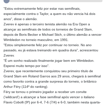
GYD 241.157003
"Estou extremamente feliz por estar nas semifinais,
HKD 9.067746
especialmente contra o Taylor, a quem eu não vencia há dois
HNL 30.895616
anos", disse o alemão.
HRK 7.536622
Zverev é apenas o terceiro tenista alemão na Era Open a
HTG 150.718127
alcançar as semifinais de todos os torneios de Grand Slam,
HUF 363.096405
depois de Boris Becker e Michael Stich, o último alemão a vencer
IDR 20580.370421
Wimbledon no torneio masculino, em 1991.
ILS 3.468234
"Estou simplesmente feliz por continuar no torneio. No ano
IMP 0.857252
passado, eu já estava treinando em quadra dura", acrescentou
INR 110.076256
Zverev.
IQD 1509.981237
"É um sonho realizado finalmente jogar bem em Wimbledon.
IRR
Esperei muito tempo por isso".
1590322.371805
Zverev, que recentemente conquistou seu primeiro título de
ISK 142.598215
Grand Slam em Roland Garros aos 29 anos, chegará à semifinal
JEP 0.857252
como favorito contra a grande surpresa do torneio, o britânico
JMD 183.057725
Arthur Féry (114º do ranking).
JOD 0.819746
Féry se tornou o primeiro jogador a receber um convite
JPY 182.445186
('wildcard') a alcançar a fase semifinal após vencer o italiano
KES 149.158147
Flavio Cobolli (9º) por 6-4, 7-6 (7/4) e 6-0, também nesta quarta-
KGS 101.104505