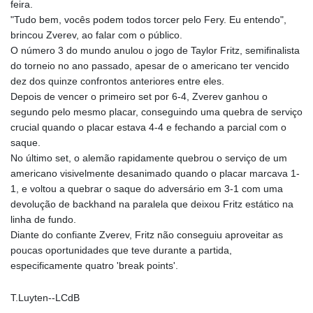
feira.
KHR 4681.941823
"Tudo bem, vocês podem todos torcer pelo Fery. Eu entendo",
KMF 492.514185
brincou Zverev, ao falar com o público.
KRW 1627.677557
O número 3 do mundo anulou o jogo de Taylor Fritz, semifinalista
KWD 0.356853
do torneio no ano passado, apesar de o americano ter vencido
KYD 0.960588
dez dos quinze confrontos anteriores entre eles.
KZT 540.233287
Depois de vencer o primeiro set por 6-4, Zverev ganhou o
LAK 26025.676609
segundo pelo mesmo placar, conseguindo uma quebra de serviço
LBP
crucial quando o placar estava 4-4 e fechando a parcial com o
103223.017367
saque.
LKR 386.635196
No último set, o alemão rapidamente quebrou o serviço de um
LRD 208.057415
americano visivelmente desanimado quando o placar marcava 1-
LSL 18.726567
1, e voltou a quebrar o saque do adversário em 3-1 com uma
LTL 3.413768
devolução de backhand na paralela que deixou Fritz estático na
LVL 0.699335
linha de fundo.
LYD 7.331909
Diante do confiante Zverev, Fritz não conseguiu aproveitar as
MAD 10.743067
poucas oportunidades que teve durante a partida,
MDL 20.044751
especificamente quatro 'break points'.
MGA 4918.938878
MKD 61.524236
T.Luyten--LCdB
MMK 2427.363841