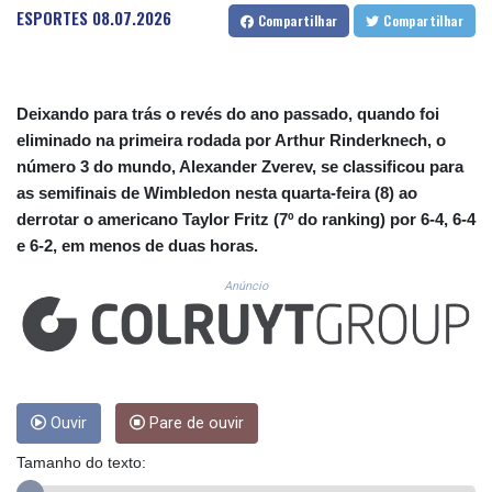
CUC 1.156136
ESPORTES
08.07.2026
Compartilhar
Compartilhar
CUP 30.637594
CVE 110.26363
CZK 24.258158
DJF 205.267449
Deixando para trás o revés do ano passado, quando foi
DKK 7.477932
eliminado na primeira rodada por Arthur Rinderknech, o
DOP 67.289164
número 3 do mundo, Alexander Zverev, se classificou para
DZD 152.967099
as semifinais de Wimbledon nesta quarta-feira (8) ao
EGP 57.380687
derrotar o americano Taylor Fritz (7º do ranking) por 6-4, 6-4
ERN 17.342035
e 6-2, em menos de duas horas.
ETB 186.049588
FJD 2.553384
Anúncio
FKP 0.857252
GBP 0.858527
GEL 3.017966
GGP 0.857252
GHS 13.526832
GIP 0.857252
Ouvir
Pare de ouvir
GMD 84.980421
Tamanho do texto:
GNF 10123.874202
GTQ 8.794891