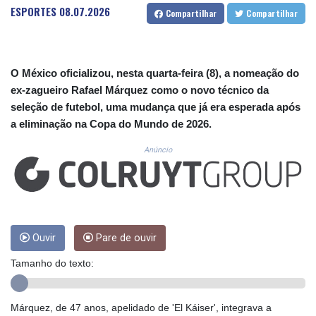
CUC 1.156136
ESPORTES
08.07.2026
Compartilhar
Compartilhar
CUP 30.637594
CVE 110.26363
CZK 24.258158
DJF 205.267449
O México oficializou, nesta quarta-feira (8), a nomeação do
DKK 7.477932
ex-zagueiro Rafael Márquez como o novo técnico da
DOP 67.289164
seleção de futebol, uma mudança que já era esperada após
DZD 152.967099
a eliminação na Copa do Mundo de 2026.
EGP 57.380687
ERN 17.342035
Anúncio
ETB 186.049588
FJD 2.553384
FKP 0.857252
GBP 0.858527
GEL 3.017966
GGP 0.857252
Ouvir
Pare de ouvir
GHS 13.526832
Tamanho do texto:
GIP 0.857252
GMD 84.980421
GNF 10123.874202
Márquez, de 47 anos, apelidado de 'El Káiser', integrava a
GTQ 8.794891