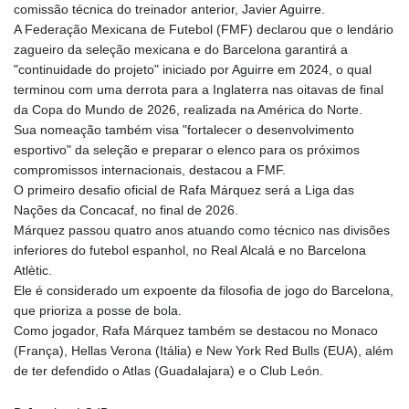
comissão técnica do treinador anterior, Javier Aguirre.
GYD 241.157003
A Federação Mexicana de Futebol (FMF) declarou que o lendário
HKD 9.067746
zagueiro da seleção mexicana e do Barcelona garantirá a
HNL 30.895616
"continuidade do projeto" iniciado por Aguirre em 2024, o qual
HRK 7.536622
terminou com uma derrota para a Inglaterra nas oitavas de final
HTG 150.718127
da Copa do Mundo de 2026, realizada na América do Norte.
HUF 363.096405
Sua nomeação também visa "fortalecer o desenvolvimento
IDR 20580.370421
esportivo" da seleção e preparar o elenco para os próximos
ILS 3.468234
compromissos internacionais, destacou a FMF.
IMP 0.857252
O primeiro desafio oficial de Rafa Márquez será a Liga das
INR 110.076256
Nações da Concacaf, no final de 2026.
IQD 1509.981237
Márquez passou quatro anos atuando como técnico nas divisões
IRR
inferiores do futebol espanhol, no Real Alcalá e no Barcelona
1590322.371805
Atlètic.
ISK 142.598215
Ele é considerado um expoente da filosofia de jogo do Barcelona,
JEP 0.857252
que prioriza a posse de bola.
JMD 183.057725
Como jogador, Rafa Márquez também se destacou no Monaco
JOD 0.819746
(França), Hellas Verona (Itália) e New York Red Bulls (EUA), além
JPY 182.445186
de ter defendido o Atlas (Guadalajara) e o Club León.
KES 149.158147
KGS 101.104505