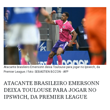
BIF 3459.187047
BMD 1.155508
BND 1.480518
BOB 13.732063
BRL 5.903186
BSD 1.155368
BTN 109.941469
BWP 15.595008
BYN 3.440344
BYR 22647.956716
BZD 2.323635
CAD 1.610853
Atacante brasileiro Emersonn deixa Toulouse para jogar no Ipswich, da
CDF 2611.447728
Premier League / foto: SEBASTIEN BOZON - AFP
CHF 0.933883
CLF 0.026784
ATACANTE BRASILEIRO EMERSONN
CLP 1057.407289
DEIXA TOULOUSE PARA JOGAR NO
CNY 7.798581
CNH 7.792526
IPSWICH, DA PREMIER LEAGUE
COP 3654.814015
CRC 525.224073