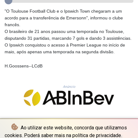
GYD 241.718112
"O Toulouse Football Club e o Ipswich Town chegaram a um
HKD 9.065451
acordo para a transferência de Emersonn", informou o clube
HNL 30.967502
francês.
HRK 7.535417
O brasileiro de 21 anos passou uma temporada no Toulouse,
HTG 151.068808
disputando 31 partidas, marcando 7 gols e dando 3 assistências.
HUF 362.95604
O Ipswich conquistou o acesso à Premier League no início de
IDR 20561.109276
maio, após apenas uma temporada na segunda divisão.
ILS 3.46635
IMP 0.858821
H.Goossens--LCdB
INR 109.970331
IQD 1513.494564
IRR
1588650.168343
Anúncio
ISK 142.60075
JEP 0.858821
JMD 183.483652
JOD 0.81929
JPY 182.481304
Ao utilizar este website, concorda que utilizamos
KES 149.476942
KGS 101.049317
cookies. Poderá saber mais na política de privacidade.
© La Quotidienne de Bruxelles - 2026 - Todos os direitos