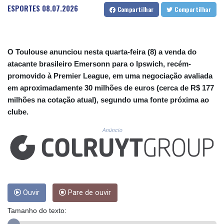
CUC 1.155508
ESPORTES
08.07.2026
Compartilhar
Compartilhar
CUP 30.620962
CVE 110.52354
CZK 24.260063
DJF 205.745052
O Toulouse anunciou nesta quarta-feira (8) a venda do
DKK 7.475778
atacante brasileiro Emersonn para o Ipswich, recém-
DOP 67.445728
promovido à Premier League, em uma negociação avaliada
DZD 153.610645
em aproximadamente 30 milhões de euros (cerca de R$ 177
EGP 57.528581
milhões na cotação atual), segundo uma fonte próxima ao
ERN 17.33262
clube.
ETB 186.48005
FJD 2.554253
Anúncio
FKP 0.858821
GBP 0.856712
GEL 3.021621
GGP 0.858821
GHS 13.558658
GIP 0.858821
Ouvir
Pare de ouvir
GMD 85.507793
Tamanho do texto:
GNF 10147.737864
GTQ 8.815354