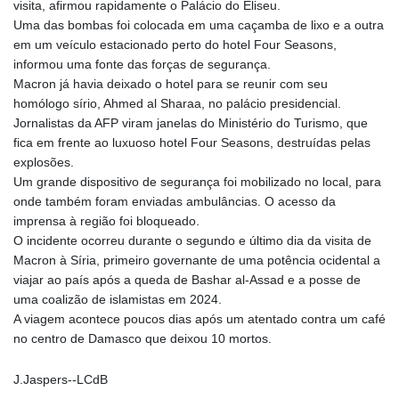
visita, afirmou rapidamente o Palácio do Eliseu.
GYD 241.021217
Uma das bombas foi colocada em uma caçamba de lixo e a outra
HKD 9.039583
em um veículo estacionado perto do hotel Four Seasons,
HNL 30.878201
informou uma fonte das forças de segurança.
HRK 7.534341
Macron já havia deixado o hotel para se reunir com seu
HTG 150.632674
homólogo sírio, Ahmed al Sharaa, no palácio presidencial.
HUF 365.29112
Jornalistas da AFP viram janelas do Ministério do Turismo, que
IDR 20648.779673
fica em frente ao luxuoso hotel Four Seasons, destruídas pelas
ILS 3.465894
explosões.
IMP 0.85598
Um grande dispositivo de segurança foi mobilizado no local, para
INR 109.832114
onde também foram enviadas ambulâncias. O acesso da
IQD 1510.141512
imprensa à região foi bloqueado.
IRR
O incidente ocorreu durante o segundo e último dia da visita de
1584294.588378
Macron à Síria, primeiro governante de uma potência ocidental a
ISK 142.406399
viajar ao país após a queda de Bashar al-Assad e a posse de
JEP 0.85598
uma coalizão de islamistas em 2024.
JMD 182.616705
A viagem acontece poucos dias após um atentado contra um café
JOD 0.817025
no centro de Damasco que deixou 10 mortos.
JPY 182.571559
KES 149.066921
J.Jaspers--LCdB
KGS 100.772506