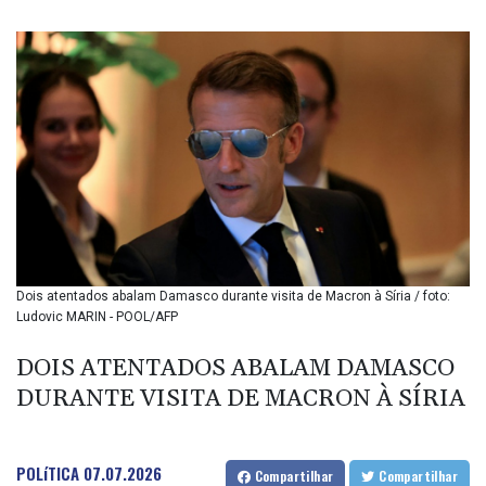
BIF 3445.496469
BMD 1.15234
BND 1.477278
BOB 13.934392
BRL 5.903903
BSD 1.152055
BTN 109.639899
BWP 15.581348
BYN 3.410947
BYR 22585.863139
BZD 2.316988
CAD 1.614976
Dois atentados abalam Damasco durante visita de Macron à Síria / foto:
CDF 2604.28847
Ludovic MARIN - POOL/AFP
CHF 0.936438
CLF 0.026729
DOIS ATENTADOS ABALAM DAMASCO
CLP 1055.405144
DURANTE VISITA DE MACRON À SÍRIA
CNY 7.7772
CNH 7.775921
COP 3641.809104
CRC 524.040432
POLíTICA
07.07.2026
Compartilhar
Compartilhar