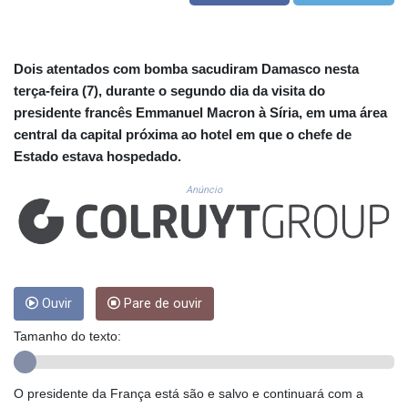
CUC 1.15234
CUP 30.537009
CVE 110.797088
CZK 24.246042
Dois atentados com bomba sacudiram Damasco nesta
DJF 204.79359
terça-feira (7), durante o segundo dia da visita do
DKK 7.476071
presidente francês Emmanuel Macron à Síria, em uma área
DOP 67.179284
central da capital próxima ao hotel em que o chefe de
DZD 153.12335
Estado estava hospedado.
EGP 57.264041
ERN 17.285099
Anúncio
ETB 185.946995
FJD 2.551799
FKP 0.85598
GBP 0.856476
GEL 3.013365
Ouvir
Pare de ouvir
GGP 0.85598
GHS 13.522718
Tamanho do texto:
GIP 0.85598
GMD 85.273513
GNF 10117.544985
O presidente da França está são e salvo e continuará com a
GTQ 8.790438