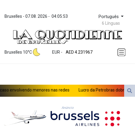
Bruxelles
 - 
07.08. 2026
 - 
04:05:53
Português
6 Línguas
ZWL 371.052996
AED 4.231967
Bruxelles 10°C
EUR
 - 
AED 4.231967
AFN 75.483595
ALL 93.084804
AMD 422.04403
AOA 1057.848456
ARS 1727.972826
so envolvendo menores nas redes
Lucro da Petrobras dobra com pro
AUD 1.638476
AWG 2.074212
AZN 1.960615
Anúncio
BAM 1.952344
BBD 2.320382
BDT 142.607535
BHD 0.434558