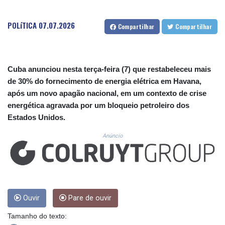
CUC 1.156136
CUP 30.637594
POLíTICA
07.07.2026
CVE 110.26363
Compartilhar
Compartilhar
CZK 24.258158
DJF 205.267449
DKK 7.477932
DOP 67.289164
Cuba anunciou nesta terça-feira (7) que restabeleceu mais
DZD 152.967099
de 30% do fornecimento de energia elétrica em Havana,
EGP 57.293288
após um novo apagão nacional, em um contexto de crise
ERN 17.342035
energética agravada por um bloqueio petroleiro dos
ETB 186.049588
Estados Unidos.
FJD 2.553384
FKP 0.8566
Anúncio
GBP 0.858527
GEL 3.017966
GGP 0.8566
GHS 13.526832
GIP 0.8566
Ouvir
Pare de ouvir
GMD 84.980421
GNF 10123.874202
Tamanho do texto:
GTQ 8.794891