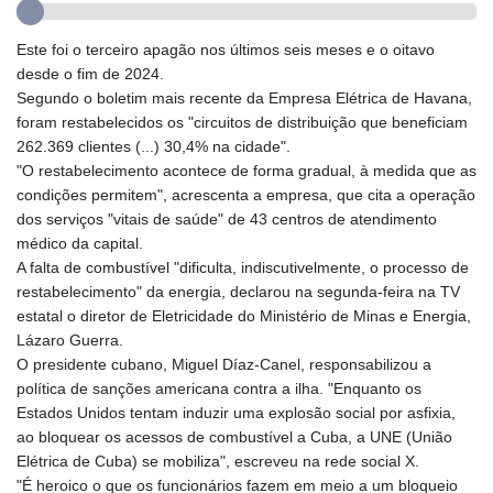
GYD 241.157003
HKD 9.067746
Este foi o terceiro apagão nos últimos seis meses e o oitavo
HNL 30.895616
desde o fim de 2024.
HRK 7.536622
Segundo o boletim mais recente da Empresa Elétrica de Havana,
HTG 150.718127
foram restabelecidos os "circuitos de distribuição que beneficiam
HUF 363.096405
262.369 clientes (...) 30,4% na cidade".
IDR 20580.370421
"O restabelecimento acontece de forma gradual, à medida que as
ILS 3.468234
condições permitem", acrescenta a empresa, que cita a operação
IMP 0.8566
dos serviços "vitais de saúde" de 43 centros de atendimento
INR 110.076256
médico da capital.
IQD 1509.981237
A falta de combustível "dificulta, indiscutivelmente, o processo de
IRR
restabelecimento" da energia, declarou na segunda-feira na TV
1590322.371805
estatal o diretor de Eletricidade do Ministério de Minas e Energia,
ISK 142.598215
Lázaro Guerra.
JEP 0.8566
O presidente cubano, Miguel Díaz-Canel, responsabilizou a
JMD 183.057725
política de sanções americana contra a ilha. "Enquanto os
JOD 0.819746
Estados Unidos tentam induzir uma explosão social por asfixia,
JPY 182.445186
ao bloquear os acessos de combustível a Cuba, a UNE (União
KES 149.158147
Elétrica de Cuba) se mobiliza", escreveu na rede social X.
KGS 101.104505
"É heroico o que os funcionários fazem em meio a um bloqueio