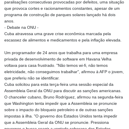
MNT 4159.0218
paralisações consecutivas provocadas por defeitos, uma situação
MOP 9.314584
que provoca cortes e racionamentos constantes, apesar de um
MRU 46.338424
programa de construção de parques solares lançado há dois
MUR 54.419742
anos.
MVR 17.862733
- Debate na ONU -
MWK 1998.775164
Cuba atravessa uma grave crise econômica marcada pela
MXN 19.811945
escassez de alimentos e medicamentos e pela inflação elevada.
MYR 4.728715
MZN 73.882892
Um programador de 24 anos que trabalha para uma empresa
NAD 18.726567
privada de desenvolvimento de software em Havana Velha
NGN 1577.963717
voltava para casa frustrado. "Não temos wi-fi, não temos
NIO 42.419473
eletricidade, não conseguimos trabalhar", afirmou à AFP o jovem,
NOK 10.99759
que preferiu não se identificar.
NPR 175.501819
Cuba solicitou para esta terça-feira uma sessão especial da
NZD 1.966719
Assembleia Geral da ONU para discutir as sanções americanas.
OMR 0.442445
O chanceler cubano, Bruno Rodríguez, afirmou na segunda-feira
PAB 1.152686
que Washington tenta impedir que a Assembleia se pronuncie
PEN 3.903651
sobre o impacto do bloqueio petroleiro e de outras sanções
PGK 5.093937
impostas à ilha. "O governo dos Estados Unidos tenta impedir
PHP 70.183258
que a Assembleia Geral da ONU se pronuncie. Pressiona
PKR 320.014324
governos e busca coagir a vontade soberana dos Estados-