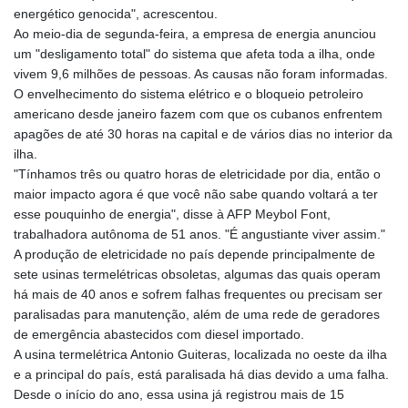
KHR 4681.941823
energético genocida", acrescentou.
KMF 492.514185
Ao meio-dia de segunda-feira, a empresa de energia anunciou
KRW 1627.712241
um "desligamento total" do sistema que afeta toda a ilha, onde
KWD 0.356853
vivem 9,6 milhões de pessoas. As causas não foram informadas.
KYD 0.960588
O envelhecimento do sistema elétrico e o bloqueio petroleiro
KZT 540.233287
americano desde janeiro fazem com que os cubanos enfrentem
LAK 26025.676609
apagões de até 30 horas na capital e de vários dias no interior da
LBP
ilha.
103223.017367
"Tínhamos três ou quatro horas de eletricidade por dia, então o
LKR 386.635196
maior impacto agora é que você não sabe quando voltará a ter
LRD 208.057415
esse pouquinho de energia", disse à AFP Meybol Font,
LSL 18.726567
trabalhadora autônoma de 51 anos. "É angustiante viver assim."
LTL 3.413768
A produção de eletricidade no país depende principalmente de
LVL 0.699335
sete usinas termelétricas obsoletas, algumas das quais operam
LYD 7.331909
há mais de 40 anos e sofrem falhas frequentes ou precisam ser
MAD 10.743067
paralisadas para manutenção, além de uma rede de geradores
MDL 20.044751
de emergência abastecidos com diesel importado.
MGA 4918.938878
A usina termelétrica Antonio Guiteras, localizada no oeste da ilha
MKD 61.524236
e a principal do país, está paralisada há dias devido a uma falha.
MMK 2427.596601
Desde o início do ano, essa usina já registrou mais de 15