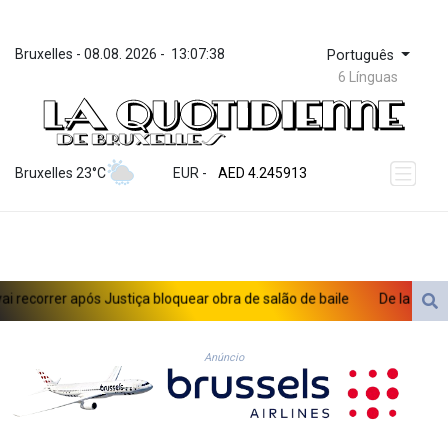
Bruxelles
 - 
08.08. 2026
 - 
13:07:38
Português
6 Línguas
ZWL 372.275202
AED 4.245913
Bruxelles 23°C
EUR
 - 
AED 4.245913
AFN 76.887634
ALL 93.218842
AMD 422.094755
AOA 1060.176801
ARS 1733.04774
orrer após Justiça bloquear obra de salão de baile
De la Espriella
AUD 1.638747
AWG 2.082489
AZN 1.97002
Anúncio
BAM 1.955776
BBD 2.321671
BDT 142.688227
BHD 0.434695