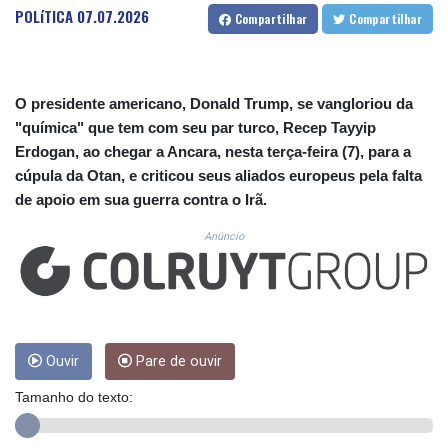
CUP 30.617784
POLíTICA
07.07.2026
Compartilhar
Compartilhar
CVE 110.283907
CZK 24.250092
DJF 205.808847
DKK 7.47569
O presidente americano, Donald Trump, se vangloriou da
DOP 67.38126
"química" que tem com seu par turco, Recep Tayyip
DZD 153.592261
Erdogan, ao chegar a Ancara, nesta terça-feira (7), para a
EGP 57.747336
cúpula da Otan, e criticou seus aliados europeus pela falta
ERN 17.330821
de apoio em sua guerra contra o Irã.
ETB 186.880539
FJD 2.553243
Anúncio
FKP 0.857011
GBP 0.85579
GEL 3.016025
GGP 0.857011
GHS 13.568326
GIP 0.857011
Ouvir
Pare de ouvir
GMD 84.917311
Tamanho do texto:
GNF 10149.74009
GTQ 8.818397
GYD 242.045687