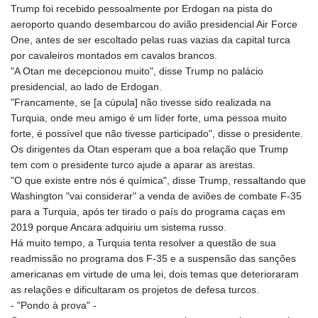
Trump foi recebido pessoalmente por Erdogan na pista do
HKD 9.064453
aeroporto quando desembarcou do avião presidencial Air Force
HNL 30.979177
One, antes de ser escoltado pelas ruas vazias da capital turca
HRK 7.536369
por cavaleiros montados em cavalos brancos.
HTG 151.115254
"A Otan me decepcionou muito", disse Trump no palácio
HUF 363.604111
presidencial, ao lado de Erdogan.
IDR 20498.202116
"Francamente, se [a cúpula] não tivesse sido realizada na
ILS 3.466245
Turquia, onde meu amigo é um líder forte, uma pessoa muito
IMP 0.857011
forte, é possível que não tivesse participado", disse o presidente.
INR 110.109235
Os dirigentes da Otan esperam que a boa relação que Trump
IQD 1514.05302
tem com o presidente turco ajude a aparar as arestas.
IRR
"O que existe entre nós é química", disse Trump, ressaltando que
1589294.076063
Washington "vai considerar" a venda de aviões de combate F-35
ISK 142.216689
para a Turquia, após ter tirado o país do programa caças em
JEP 0.857011
2019 porque Ancara adquiriu um sistema russo.
JMD 183.540672
Há muito tempo, a Turquia tenta resolver a questão de sua
JOD 0.819128
readmissão no programa dos F-35 e a suspensão das sanções
JPY 183.187355
americanas em virtude de uma lei, dois temas que deterioraram
KES 149.507516
as relações e dificultaram os projetos de defesa turcos.
KGS 101.038588
- "Pondo à prova" -
KHR 4685.803343