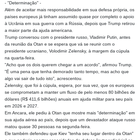
- "Determinação" -
PYG 6879.149604
Além de aceitar mais responsabilidade em sua defesa própria, os
QAR 4.213104
países europeus já tinham assumido quase por completo o apoio
RON 5.244535
à Ucrânia em sua guerra com a Rússia, depois que Trump retirou
RSD 117.352589
a maior parte da ajuda americana.
RUB 95.451742
Trump conversou com o presidente russo, Vladimir Putin, antes
RWF 1697.791072
da reunião da Otan e se espera que vá se reunir com o
SAR 4.326647
presidente ucraniano, Volodimir Zelensky, à margem da cúpula
SBD 9.319009
na quarta-feira.
SCR 17.004638
"Acho que os dois querem chegar a um acordo", afirmou Trump.
SDG 693.805905
"É uma pena que tenha demorado tanto tempo, mas acho que
SEK 10.965222
algo vai sair de tudo isto", acrescentou.
SGD 1.478256
Zelensky, que foi à cúpula, espera, por sua vez, que os europeus
SLE 28.420632
se comprometam a manter um fluxo de pelo menos 80 bilhões de
SOS 660.501804
dólares (R$ 411,6 bilhões) anuais em ajuda militar para seu país
SRD 43.750504
em 2026 e 2027.
STD 23914.200576
Em Ancara, ele pediu à Otan que mostre mais "determinação" em
STN 24.504095
sua ajuda aérea ao país, depois que um devastador ataque russo
SVC 10.112734
matou quase 30 pessoas na segunda-feira.
SZL 18.697125
Ele também defendeu que Kiev "tenha seu lugar dentro da Otan"
THB 38.145135