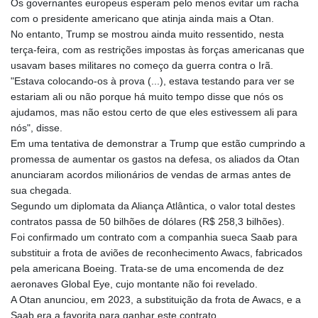
Os governantes europeus esperam pelo menos evitar um racha
KMF 492.195074
com o presidente americano que atinja ainda mais a Otan.
KRW 1637.520047
No entanto, Trump se mostrou ainda muito ressentido, nesta
KWD 0.3569
terça-feira, com as restrições impostas às forças americanas que
KYD 0.963165
usavam bases militares no começo da guerra contra o Irã.
KZT 538.813048
"Estava colocando-os à prova (...), estava testando para ver se
LAK 26101.474886
estariam ali ou não porque há muito tempo disse que nós os
LBP
ajudamos, mas não estou certo de que eles estivessem ali para
103496.143572
nós", disse.
LKR 387.344731
Em uma tentativa de demonstrar a Trump que estão cumprindo a
LRD 208.609375
promessa de aumentar os gastos na defesa, os aliados da Otan
LSL 18.700163
anunciaram acordos milionários de vendas de armas antes de
LTL 3.411561
sua chegada.
LVL 0.698883
Segundo um diplomata da Aliança Atlântica, o valor total destes
LYD 7.365231
contratos passa de 50 bilhões de dólares (R$ 258,3 bilhões).
MAD 10.777548
Foi confirmado um contrato com a companhia sueca Saab para
MDL 20.086965
substituir a frota de aviões de reconhecimento Awacs, fabricados
MGA 4949.848611
pela americana Boeing. Trata-se de uma encomenda de dez
MKD 61.530283
aeronaves Global Eye, cujo montante não foi revelado.
MMK 2425.794575
A Otan anunciou, em 2023, a substituição da frota de Awacs, e a
MNT 4152.757665
Saab era a favorita para ganhar este contrato.