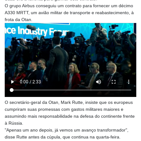
MOP 9.339844
O grupo Airbus conseguiu um contrato para fornecer um décimo
MRU 46.355747
A330 MRTT, um avião militar de transporte e reabastecimento, à
MUR 54.303359
frota da Otan.
MVR 17.850882
MWK 2004.078274
MXN 19.818137
MYR 4.726342
MZN 73.835072
NAD 18.700163
NGN 1573.280637
NIO 42.527107
NOK 10.987336
NPR 176.136435
NZD 1.961554
OMR 0.444245
O secretário-geral da Otan, Mark Rutte, insiste que os europeus
PAB 1.155698
cumpriram suas promessas com gastos militares maiores e
PEN 3.903852
assumindo mais responsabilidade na defesa do continente frente
PGK 5.109876
à Rússia.
PHP 70.211802
"Apenas um ano depois, já vemos um avanço transformador",
PKR 320.85972
disse Rutte antes da cúpula, que continua na quarta-feira.
PLN 4.299164