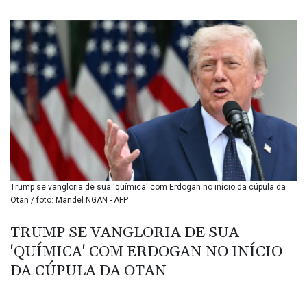
BMD 1.155388
BND 1.478954
BOB 13.753358
BRL 5.87804
BSD 1.155693
BTN 110.085873
BWP 15.570074
BYN 3.435989
BYR 22645.606405
BZD 2.324398
CAD 1.610755
CDF 2614.066317
Trump se vangloria de sua 'química' com Erdogan no início da cúpula da
CHF 0.933808
Otan / foto: Mandel NGAN - AFP
CLF 0.026824
CLP 1055.723909
TRUMP SE VANGLORIA DE SUA
CNY 7.7961
'QUÍMICA' COM ERDOGAN NO INÍCIO
CNH 7.793635
COP 3642.60356
DA CÚPULA DA OTAN
CRC 524.689954
CUC 1.155388