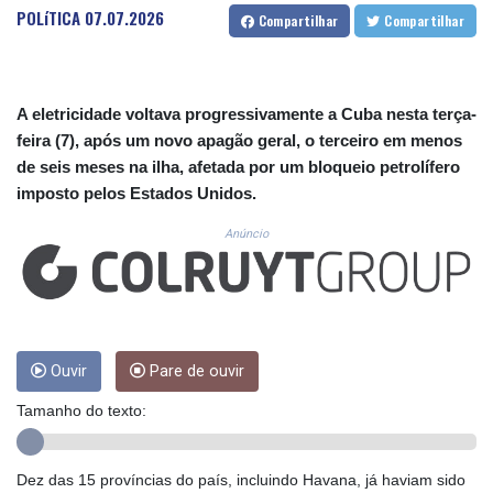
CUC 1.156136
POLíTICA
07.07.2026
Compartilhar
Compartilhar
CUP 30.637594
CVE 110.26363
CZK 24.258158
DJF 205.267449
A eletricidade voltava progressivamente a Cuba nesta terça-
DKK 7.477932
feira (7), após um novo apagão geral, o terceiro em menos
DOP 67.289164
de seis meses na ilha, afetada por um bloqueio petrolífero
DZD 152.967099
imposto pelos Estados Unidos.
EGP 57.380687
ERN 17.342035
Anúncio
ETB 186.049588
FJD 2.553384
FKP 0.857252
GBP 0.858527
GEL 3.017966
GGP 0.857252
Ouvir
Pare de ouvir
GHS 13.526832
Tamanho do texto:
GIP 0.857252
GMD 84.980421
GNF 10123.874202
Dez das 15 províncias do país, incluindo Havana, já haviam sido
GTQ 8.794891