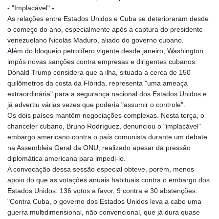
MNT 4157.293457
- "Implacável" -
MOP 9.314584
As relações entre Estados Unidos e Cuba se deterioraram desde
MRU 46.338424
o começo do ano, especialmente após a captura do presidente
MUR 54.419742
venezuelano Nicolás Maduro, aliado do governo cubano.
MVR 17.862733
Além do bloqueio petrolífero vigente desde janeiro, Washington
MWK 1998.775164
impôs novas sanções contra empresas e dirigentes cubanos.
MXN 19.812061
Donald Trump considera que a ilha, situada a cerca de 150
MYR 4.728715
quilômetros da costa da Flórida, representa "uma ameaça
MZN 73.882892
extraordinária" para a segurança nacional dos Estados Unidos e
NAD 18.726567
já advertiu várias vezes que poderia "assumir o controle".
NGN 1577.963717
Os dois países mantêm negociações complexas. Nesta terça, o
NIO 42.419473
chanceler cubano, Bruno Rodríguez, denunciou o "implacável"
NOK 10.99759
embargo americano contra o país comunista durante um debate
NPR 175.501819
na Assembleia Geral da ONU, realizado apesar da pressão
NZD 1.966719
diplomática americana para impedi-lo.
OMR 0.442445
A convocação dessa sessão especial obteve, porém, menos
PAB 1.152686
apoio do que as votações anuais habituais contra o embargo dos
PEN 3.903651
Estados Unidos: 136 votos a favor, 9 contra e 30 abstenções.
PGK 5.093937
"Contra Cuba, o governo dos Estados Unidos leva a cabo uma
PHP 70.183258
guerra multidimensional, não convencional, que já dura quase
PKR 320.014324