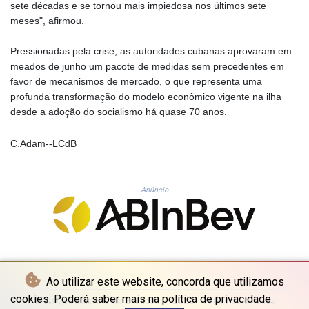
sete décadas e se tornou mais impiedosa nos últimos sete
PLN 4.299905
meses", afirmou.
PYG 6853.914834
QAR 4.213648
Pressionadas pela crise, as autoridades cubanas aprovaram em
RON 5.244583
meados de junho um pacote de medidas sem precedentes em
RSD 117.338542
favor de mecanismos de mercado, o que representa uma
RUB 94.338828
profunda transformação do modelo econômico vigente na ilha
RWF 1694.978938
desde a adoção do socialismo há quase 70 anos.
SAR 4.341973
SBD 9.325039
C.Adam--LCdB
SCR 16.705092
SDG 694.263698
SEK 10.961095
Anúncio
SGD 1.477585
SLE 28.445176
SOS 658.791814
SRD 43.778814
STD 23929.673396
STN 24.499696
Ao utilizar este website, concorda que utilizamos
SVC 10.085875
cookies. Poderá saber mais na política de privacidade.
SZL 18.722767
© La Quotidienne de Bruxelles - 2026 - Todos os direitos