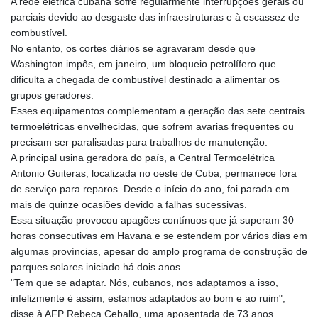
A rede elétrica cubana sofre regularmente interrupções gerais ou
KHR 4681.941823
parciais devido ao desgaste das infraestruturas e à escassez de
KMF 492.514185
combustível.
KRW 1627.677557
No entanto, os cortes diários se agravaram desde que
KWD 0.356853
Washington impôs, em janeiro, um bloqueio petrolífero que
KYD 0.960588
dificulta a chegada de combustível destinado a alimentar os
KZT 540.233287
grupos geradores.
LAK 26025.676609
Esses equipamentos complementam a geração das sete centrais
LBP
termoelétricas envelhecidas, que sofrem avarias frequentes ou
103223.017367
precisam ser paralisadas para trabalhos de manutenção.
LKR 386.635196
A principal usina geradora do país, a Central Termoelétrica
LRD 208.057415
Antonio Guiteras, localizada no oeste de Cuba, permanece fora
LSL 18.726567
de serviço para reparos. Desde o início do ano, foi parada em
LTL 3.413768
mais de quinze ocasiões devido a falhas sucessivas.
LVL 0.699335
Essa situação provocou apagões contínuos que já superam 30
LYD 7.331909
horas consecutivas em Havana e se estendem por vários dias em
MAD 10.743067
algumas províncias, apesar do amplo programa de construção de
MDL 20.044751
parques solares iniciado há dois anos.
MGA 4918.938878
"Tem que se adaptar. Nós, cubanos, nos adaptamos a isso,
MKD 61.524236
infelizmente é assim, estamos adaptados ao bom e ao ruim",
MMK 2427.363841
disse à AFP Rebeca Ceballo, uma aposentada de 73 anos.