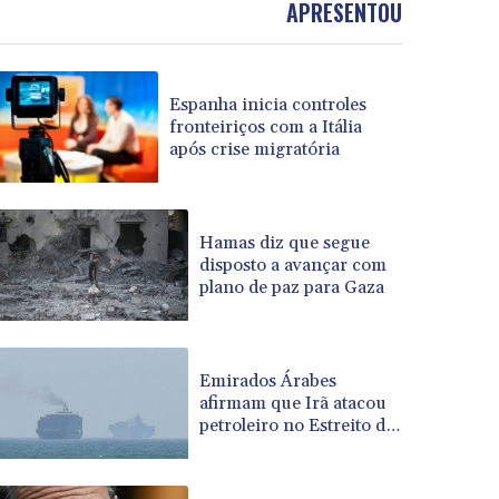
APRESENTOU
BOB 13.69983
BRL 5.876989
BSD 1.152686
Espanha inicia controles
BTN 109.688637
fronteiriços com a Itália
BWP 15.558807
após crise migratória
BYN 3.432357
BYR 22660.258427
BZD 2.318271
CAD 1.61333
Hamas diz que segue
disposto a avançar com
CDF 2615.761404
plano de paz para Gaza
CHF 0.934181
CLF 0.026836
CLP 1056.199727
CNY 7.801146
Emirados Árabes
CNH 7.796152
afirmam que Irã atacou
petroleiro no Estreito de
COP 3633.55485
Ormuz
CRC 523.993489
CUC 1.156136