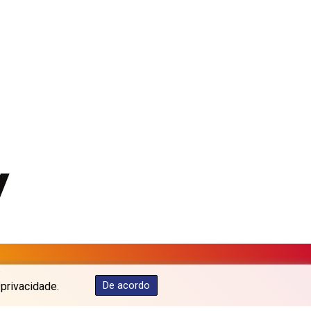
KGS 101.104505
KHR 4681.941823
KMF 492.514185
KRW 1627.712241
KWD 0.356853
KYD 0.960588
KZT 540.233287
LAK 26025.676609
LBP 103223.017367
LKR 386.635196
LRD 208.057415
LSL 18.726567
LTL 3.413768
LVL 0.699335
LYD 7.331909
MAD 10.743067
MDL 20.044751
s
De acordo
 privacidade.
MGA 4918.938878