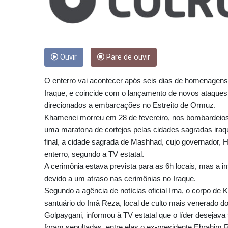
Ouvir
Pare de ouvir
O enterro vai acontecer após seis dias de homenagens
Iraque, e coincide com o lançamento de novos ataques 
direcionados a embarcações no Estreito de Ormuz.
Khamenei morreu em 28 de fevereiro, nos bombardeios 
uma maratona de cortejos pelas cidades sagradas iraqu
final, a cidade sagrada de Mashhad, cujo governador,
enterro, segundo a TV estatal.
A cerimônia estava prevista para as 6h locais, mas a im
devido a um atraso nas cerimônias no Iraque.
Segundo a agência de notícias oficial Irna, o corpo de 
santuário do Imã Reza, local de culto mais venerado 
Golpaygani, informou à TV estatal que o líder desejav
foram sepultadas, entre elas o ex-presidente Ebrahim R