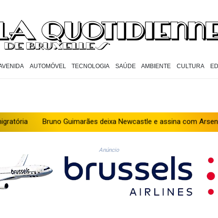
AVENIDA
AUTOMÓVEL
TECNOLOGIA
SAÚDE
AMBIENTE
CULTURA
E
Bruno Guimarães deixa Newcastle e assina com Arsenal
Hama
Anúncio