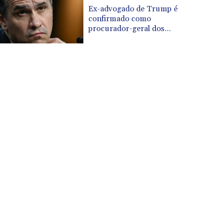
CUP 30.637594
Ex-advogado de Trump é
CVE 110.26363
confirmado como
CZK 24.258158
procurador-geral dos
EUA
DJF 205.267449
DKK 7.477932
DOP 67.289164
DZD 152.967099
EGP 57.293288
ERN 17.342035
ETB 186.049588
FJD 2.553384
FKP 0.8566
GBP 0.856968
GEL 3.017966
GGP 0.8566
GHS 13.526832
GIP 0.8566
GMD 84.980421
GNF 10123.874202