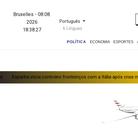
Bruxelles
-
08.08.
Português
2026
6 Línguas
18:38:28
POLÍTICA
ECONOMIA
ESPORTES
ha inicia controles fronteiriços com a Itália após crise migratória