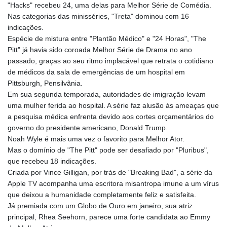
"Hacks" recebeu 24, uma delas para Melhor Série de Comédia.
GYD 241.584711
Nas categorias das minisséries, "Treta" dominou com 16
HKD 9.063364
indicações.
HNL 31.036971
Espécie de mistura entre "Plantão Médico" e "24 Horas", "The
HRK 7.533572
Pitt" já havia sido coroada Melhor Série de Drama no ano
HTG 151.001333
passado, graças ao seu ritmo implacável que retrata o cotidiano
HUF 361.860769
de médicos da sala de emergências de um hospital em
IDR 20659.336108
Pittsburgh, Pensilvânia.
ILS 3.470858
Em sua segunda temporada, autoridades de imigração levam
IMP 0.858801
uma mulher ferida ao hospital. A série faz alusão às ameaças que
INR 109.864533
a pesquisa médica enfrenta devido aos cortes orçamentários do
IQD 1514.293863
governo do presidente americano, Donald Trump.
IRR
Noah Wyle é mais uma vez o favorito para Melhor Ator.
1588593.057877
Mas o domínio de "The Pitt" pode ser desafiado por "Pluribus",
ISK 141.815325
que recebeu 18 indicações.
JEP 0.858801
Criada por Vince Gilligan, por trás de "Breaking Bad", a série da
JMD 183.527469
Apple TV acompanha uma escritora misantropa imune a um vírus
JOD 0.819276
que deixou a humanidade completamente feliz e satisfeita.
JPY 182.208653
Já premiada com um Globo de Ouro em janeiro, sua atriz
KES 149.488533
principal, Rhea Seehorn, parece uma forte candidata ao Emmy
KGS 101.048565