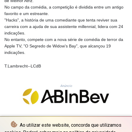
de Melhor Atriz.
KHR 4682.700886
No campo da comédia, a competição é dividida entre um antigo
KMF 493.401915
favorito e um estreante.
KRW 1644.196411
"Hacks", a história de uma comediante que tenta reviver sua
KWD 0.357306
carreira com a ajuda de sua assistente millennial, lidera com 24
KYD 0.962469
indicações.
KZT 541.953128
No entanto, compete com a nova série de comédia de terror da
LAK 26120.269022
Apple TV, "O Segredo de Widow's Bay", que alcançou 19
LBP
indicações.
103475.784612
LKR 387.551407
T.Lambrecht--LCdB
LRD 209.436313
LSL 18.846604
LTL 3.411917
Anúncio
LVL 0.698955
LYD 7.354819
MAD 10.762117
MDL 20.066037
MGA 4971.568067
MKD 61.524919
Ao utilizar este website, concorda que utilizamos
MMK 2425.761657