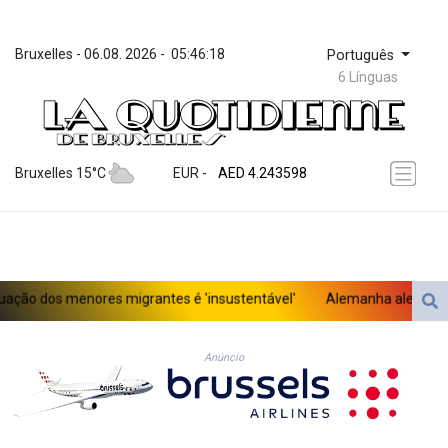
Bruxelles
 - 
06.08. 2026
 - 
05:46:18
Português
6 Línguas
ZWL 372.073259
AED 4.243598
Bruxelles 15°C
EUR
 - 
AED 4.243598
AFN 76.263586
ALL 93.252722
AMD 423.077847
AOA 1060.756747
ARS 1729.009179
ção dos menores migrantes é 'insustentável'
Alemanha alerta para 
AUD 1.63715
AWG 2.082804
AZN 1.965146
Anúncio
BAM 1.957373
BBD 2.326069
BDT 142.954868
BHD 0.435742