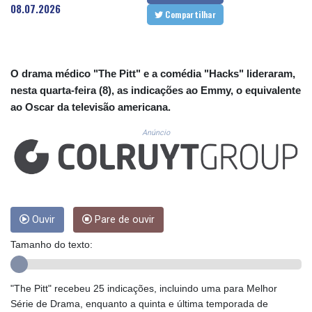
CUC 1.155508
08.07.2026
Compartilhar
CUP 30.620975
CVE 110.577359
CZK 24.184522
DJF 205.35721
O drama médico "The Pitt" e a comédia "Hacks" lideraram,
DKK 7.475388
nesta quarta-feira (8), as indicações ao Emmy, o equivalente
DOP 67.30804
ao Oscar da televisão americana.
DZD 153.466204
EGP 57.550907
Anúncio
ERN 17.332627
ETB 184.823403
FJD 2.553308
FKP 0.858801
GBP 0.857994
GEL 3.021622
Ouvir
Pare de ouvir
GGP 0.858801
Tamanho do texto:
GHS 13.548336
GIP 0.858801
GMD 84.931759
"The Pitt" recebeu 25 indicações, incluindo uma para Melhor
GNF 10148.261152
Série de Drama, enquanto a quinta e última temporada de
GTQ 8.809078