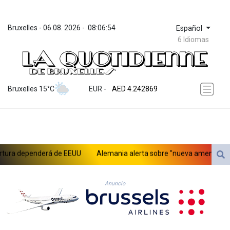
Bruxelles
 - 
06.08. 2026
 - 
08:06:54
Español
6 Idiomas
ZWL 372.008603
AED 4.242869
Bruxelles 15°C
EUR
 - 
AED 4.242869
AFN 76.250342
ALL 93.247528
AMD 421.964016
AOA 1060.572233
ARS 1728.626236
a dependerá de EEUU
Alemania alerta sobre "nueva amenaza" tras i
AUD 1.637747
AWG 2.082442
AZN 1.95442
Anuncio
BAM 1.95517
BBD 2.323451
BDT 142.793982
BHD 0.43505