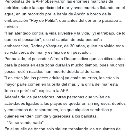
Periodistas de la AFP observaron las enormes manchas de
KHR 4675.351658
petróleo sobre la superficie del mar y aves muertas flotando en el
KMF 493.31666
agua, en un recorrido por la bahía de Ancón a bordo de la
KRW 1638.053175
embarcación "Rey de Petita", que antes del derrame paseaba a
KWD 0.357244
turistas.
KYD 0.961394
"Han atentado contra la vida silvestre y la vida, [y] el trabajo, de lo
KZT 541.347885
que es el pescador", dice el capitán de esta pequeña
LAK 26077.708924
embarcación, Rodney Vásquez, de 30 años, quien ha vivido toda
LBP
su vida cerca del mar y es hijo de un pescador.
103304.008718
Por su lado, el pescador Alfredo Roque indica que las dificultades
LKR 387.05831
para la pesca en esta zona durarán mucho tiempo, pues muchos
LRD 208.222897
peces recién nacidos han muerto debido al derrame.
LSL 18.925383
"Las crías [de los peces adultos] ya están muertas, las crías la
LTL 3.411323
mayor parte comen en la orilla del mar, y la orilla del mar está
LVL 0.698834
llena de petróleo", explica a la AFP.
LYD 7.342475
Además de los pescadores, otras personas que vivían de
MAD 10.751835
actividades ligadas a las playas se quedaron sin ingresos: dueños
MDL 20.043627
y empleados de restaurantes, los que alquilan sombrillas y
MGA 4910.290079
quienes venden comida y gaseosas a los bañistas.
MKD 61.505179
- "No se vende nada" -
MMK 2425.340128
En el muelle de Ancón solo siguen trabajando los tripulantes de