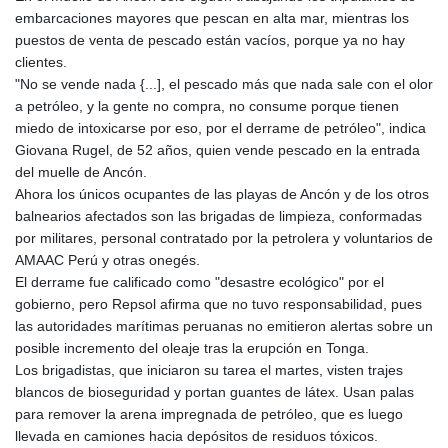
MNT 4157.025473
embarcaciones mayores que pescan en alta mar, mientras los
MOP 9.319937
puestos de venta de pescado están vacíos, porque ya no hay
MRU 46.258492
clientes.
MUR 54.264829
"No se vende nada {...], el pescado más que nada sale con el olor
MVR 17.849421
a petróleo, y la gente no compra, no consume porque tienen
MWK 2000.294776
miedo de intoxicarse por eso, por el derrame de petróleo", indica
MXN 19.917441
Giovana Rugel, de 52 años, quien vende pescado en la entrada
MYR 4.722435
del muelle de Ancón.
MZN 73.836264
Ahora los únicos ocupantes de las playas de Ancón y de los otros
NAD 18.925383
balnearios afectados son las brigadas de limpieza, conformadas
NGN 1572.905055
por militares, personal contratado por la petrolera y voluntarios de
NIO 42.454848
AMAAC Perú y otras onegés.
NOK 11.010256
El derrame fue calificado como "desastre ecológico" por el
NPR 175.469896
gobierno, pero Repsol afirma que no tuvo responsabilidad, pues
NZD 1.961395
las autoridades marítimas peruanas no emitieron alertas sobre un
OMR 0.444221
posible incremento del oleaje tras la erupción en Tonga.
PAB 1.153628
Los brigadistas, que iniciaron su tarea el martes, visten trajes
PEN 3.905142
blancos de bioseguridad y portan guantes de látex. Usan palas
PGK 5.172176
para remover la arena impregnada de petróleo, que es luego
PHP 70.03013
llevada en camiones hacia depósitos de residuos tóxicos.
PKR 320.314956