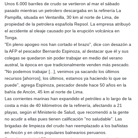
Unos 6.000 barriles de crudo se vertieron al mar el sábado
GYD 241.32223
pasado mientras un petrolero descargaba en la refinería La
HKD 9.061864
Pampilla, situada en Ventanilla, 30 km al norte de Lima, de
HNL 30.919233
propiedad de la petrolera española Repsol. La empresa atribuyó
HRK 7.533413
el accidente al oleaje causado por la erupción volcánica en
HTG 150.826824
Tonga.
HUF 362.202869
"En pleno apogeo nos han cortado el brazo", dice con desazón a
IDR 20696.181862
la AFP el pescador Bernardo Espinoza, al destacar que él y sus
ILS 3.470255
colegas se quedaron sin poder trabajar en medio del verano
IMP 0.858651
austral, la época en que tradicionalmente venden más pescado.
INR 109.822567
"No podemos trabajar [...], venimos ya sacando los últimos
IQD 1511.219527
recursos [ahorros], los últimos, estamos ya haciendo lo que se
IRR
puede", agrega Espinoza, pescador desde hace 50 años en la
1588317.004451
bahía de Ancón, 45 km al norte de Lima.
ISK 141.80247
Las corrientes marinas han expandido el petróleo a lo largo de la
JEP 0.858651
costa a más de 40 kilómetros de la refinería, afectando a 21
JMD 183.31537
playas, según el Ministerio de Salud, que recomendó a la gente
JOD 0.819133
no acudir a ellas pues tienen calificación "no saludable". Las
JPY 182.194907
brigadas de limpieza del crudo han reemplazado a los bañistas
KES 149.462068
en Ancón y en otros populares balnearios peruanos.
KGS 101.031383