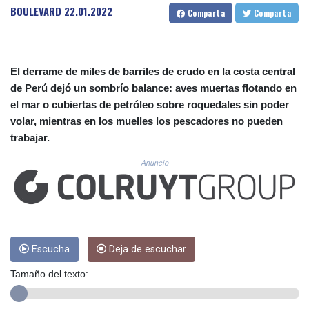
CUC 1.155308
BOULEVARD
22.01.2022
Comparta
Comparta
CUP 30.615654
CVE 110.229477
CZK 24.187288
DJF 205.419355
El derrame de miles de barriles de crudo en la costa central
DKK 7.475378
de Perú dejó un sombrío balance: aves muertas flotando en
DOP 67.276572
el mar o cubiertas de petróleo sobre roquedales sin poder
DZD 153.581966
volar, mientras en los muelles los pescadores no pueden
EGP 57.556847
trabajar.
ERN 17.329615
ETB 186.190862
Anuncio
FJD 2.553806
FKP 0.858651
GBP 0.857925
GEL 3.021126
GGP 0.858651
GHS 13.525641
Escucha
Deja de escuchar
GIP 0.858651
Tamaño del texto:
GMD 84.914239
GNF 10132.383874
GTQ 8.799164