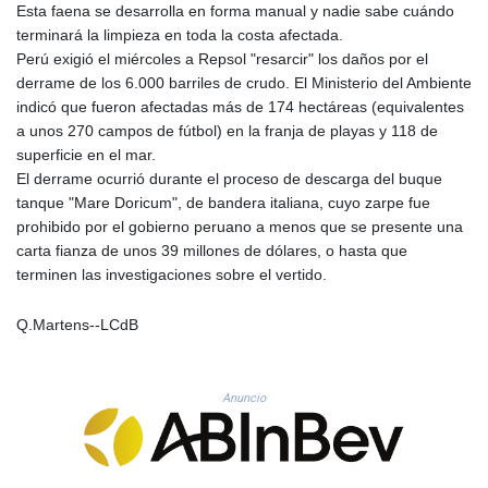
Esta faena se desarrolla en forma manual y nadie sabe cuándo
PLN 4.300516
terminará la limpieza en toda la costa afectada.
PYG 6879.634064
Perú exigió el miércoles a Repsol "resarcir" los daños por el
QAR 4.217541
derrame de los 6.000 barriles de crudo. El Ministerio del Ambiente
RON 5.244867
indicó que fueron afectadas más de 174 hectáreas (equivalentes
RSD 117.359633
a unos 270 campos de fútbol) en la franja de playas y 118 de
RUB 93.554303
superficie en el mar.
RWF 1694.602551
El derrame ocurrió durante el proceso de descarga del buque
SAR 4.335326
tanque "Mare Doricum", de bandera italiana, cuyo zarpe fue
SBD 9.321425
prohibido por el gobierno peruano a menos que se presente una
SCR 15.49527
carta fianza de unos 39 millones de dólares, o hasta que
SDG 693.766315
terminen las investigaciones sobre el vertido.
SEK 10.9609
SGD 1.47936
Q.Martens--LCdB
SLE 28.429167
SOS 659.267569
SRD 43.518143
Anuncio
STD 23912.536514
STN 24.491365
SVC 10.093791
SZL 18.909415