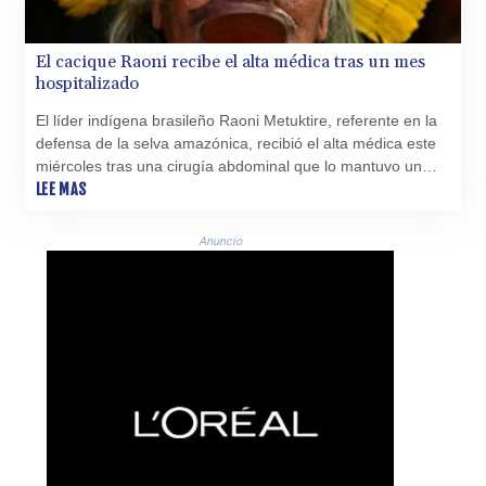
El cacique Raoni recibe el alta médica tras un mes
hospitalizado
El líder indígena brasileño Raoni Metuktire, referente en la
defensa de la selva amazónica, recibió el alta médica este
miércoles tras una cirugía abdominal que lo mantuvo un
mes hospitalizado, informó el centro médico que lo atendió.
LEE MAS
Anuncio