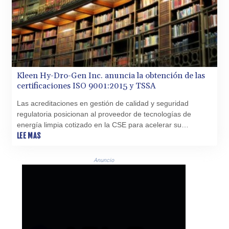
KGS 100.875887
KHR 4684.773512
KMF 492.554315
KRW 1633.35962
KWD 0.3563
KYD 0.961169
KZT 540.560026
Kleen Hy-Dro-Gen Inc. anuncia la obtención de las
LAK 26041.078389
certificaciones ISO 9001:2015 y TSSA
LBP
Las acreditaciones en gestión de calidad y seguridad
103284.103894
regulatoria posicionan al proveedor de tecnologías de
LKR 386.869037
energía limpia cotizado en la CSE para acelerar su
LRD 208.186862
comercialización y optar a importantes contratos
LEE MAS
LSL 18.737893
empresariales para fabricar y comercializar sistemas de
LTL 3.406053
calefacción de cero emisiones, tanto residenciales como
Anuncio
LVL 0.697755
comerciales, que utilizan hidrógeno como fuente de energía
LYD 7.336566
térmica
MAD 10.74989
MDL 20.056874
MGA 4921.849865
MKD 61.568318