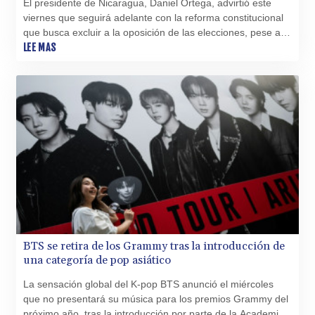
El presidente de Nicaragua, Daniel Ortega, advirtió este
SZL 18.734091
viernes que seguirá adelante con la reforma constitucional
THB 38.130277
que busca excluir a la oposición de las elecciones, pese al
TJS 10.639999
rechazo de varios países y organismos internacionales.
LEE MAS
TMT 4.043098
TND 3.388406
TRY 55.030658
TTD 7.817798
TWD 37.217249
TZS 3053.955373
UAH 51.658751
UGX 4296.674115
USD 1.153523
UYU 46.428896
UZS 13794.585318
VES 869.999961
VND 30227.491267
BTS se retira de los Grammy tras la introducción de
VUV 137.281209
una categoría de pop asiático
WST 3.14729
La sensación global del K-pop BTS anunció el miércoles
XAF 656.345574
que no presentará su música para los premios Grammy del
XAG 0.017986
próximo año, tras la introducción por parte de la Academia