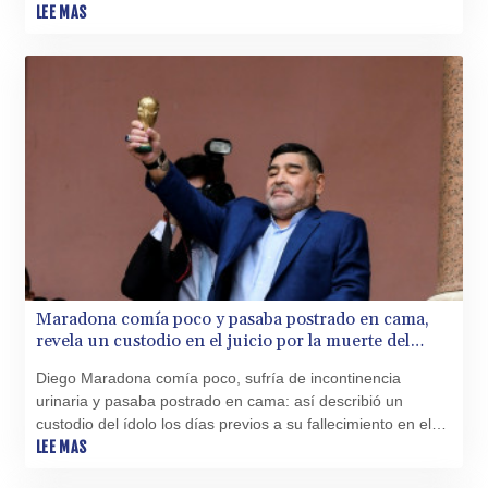
el viernes a los 66 años.
LEE MAS
BHD 0.434948
BIF 3453.244413
BMD 1.153523
BND 1.477975
BOB 13.708472
BRL 5.882279
BSD 1.153383
BTN 109.752598
BWP 15.568217
BYN 3.434433
BYR 22609.049164
BZD 2.319643
CAD 1.616126
Maradona comía poco y pasaba postrado en cama,
CDF 2606.961815
revela un custodio en el juicio por la muerte del
CHF 0.934567
ídolo
CLF 0.026734
Diego Maradona comía poco, sufría de incontinencia
CLP 1055.612189
urinaria y pasaba postrado en cama: así describió un
CNY 7.785184
custodio del ídolo los días previos a su fallecimiento en el
CNH 7.782807
juicio que se sigue al equipo médico del exfubolista
LEE MAS
COP 3648.558379
argentino.