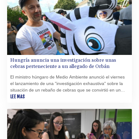
Hungría anuncia una investigación sobre unas
cebras perteneciente a un allegado de Orbán
El ministro húngaro de Medio Ambiente anunció el viernes
el lanzamiento de una "investigación exhaustiva" sobre la
situación de un rebaño de cebras que se convirtió en un
símbolo de las acusaciones de corrupción y de los abusos
LEE MAS
atribuidos al régimen del exdirigente nacionalista Viktor
Orbán.