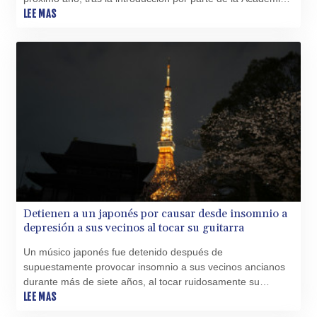
XAU 0.000267
de la Grabación de nuevas categorías que incluyen la de
LEE MAS
XCD 3.117454
Mejor Interpretación de Música Pop Asiática.
XCG 2.078731
XDR 0.816917
XOF 656.365501
XPF 119.331742
YER 273.211973
ZAR 18.719641
ZMK 10383.097013
ZMW 21.769605
ZWL 371.433908
Detienen a un japonés por causar desde insomnio a
depresión a sus vecinos al tocar su guitarra
Un músico japonés fue detenido después de
supuestamente provocar insomnio a sus vecinos ancianos
durante más de siete años, al tocar ruidosamente su
guitarra, informó el martes la policía.
LEE MAS