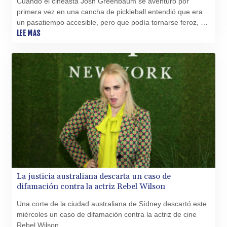
Cuando el cineasta Josh Greenbaum se aventuró por
primera vez en una cancha de pickleball entendió que era
un pasatiempo accesible, pero que podía tornarse feroz, y
que, además de sudor, podía exprimir emociones en pocos
LEE MAS
minutos.
La justicia australiana descarta un caso de
difamación contra la actriz Rebel Wilson
Una corte de la ciudad australiana de Sídney descartó este
miércoles un caso de difamación contra la actriz de cine
Rebel Wilson.