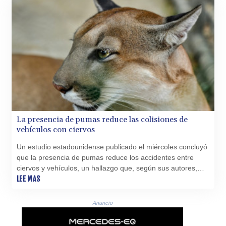
HNL 30.914302
HRK 7.536546
HTG 150.809283
HUF 364.573259
IDR 20594.998152
ILS 3.463666
IMP 0.857346
INR 109.83378
IQD 1510.89449
IRR
La presencia de pumas reduce las colisiones de
1585920.982023
vehículos con ciervos
ISK 142.572116
JEP 0.857346
Un estudio estadounidense publicado el miércoles concluyó
JMD 183.168441
que la presencia de pumas reduce los accidentes entre
JOD 0.817863
ciervos y vehículos, un hallazgo que, según sus autores,
JPY 182.641857
aporta un nuevo argumento a favor de los beneficios que
LEE MAS
KES 149.279328
estos grandes depredadores generan a la sociedad.
KGS 100.875887
Anuncio
KHR 4684.773512
KMF 492.554315