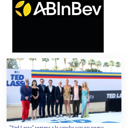
MMK 2421.882171
MNT 4148.114639
MOP 9.32038
MRU 46.367858
MUR 54.296451
MVR 17.833845
MWK 1999.984044
MXN 19.787625
MYR 4.718133
MZN 73.706953
NAD 18.737893
NGN 1574.178272
NIO 42.444576
NOK 10.973636
NPR 175.604157
NZD 1.964801
OMR 0.443526
PAB 1.153368
PEN 3.906131
PGK 5.097172
PHP 70.205705
"Ted Lasso" regresa a la cancha con un nuevo