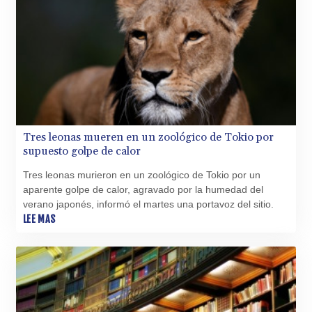
GTQ 8.80021
GYD 241.302858
HKD 9.049284
HNL 30.914302
HRK 7.536546
HTG 150.809283
HUF 364.573259
IDR 20594.998152
Tres leonas mueren en un zoológico de Tokio por
ILS 3.463666
supuesto golpe de calor
IMP 0.857346
INR 109.83378
Tres leonas murieron en un zoológico de Tokio por un
IQD 1510.89449
aparente golpe de calor, agravado por la humedad del
IRR
verano japonés, informó el martes una portavoz del sitio.
1585920.982023
LEE MAS
ISK 142.572116
JEP 0.857346
JMD 183.168441
JOD 0.817863
JPY 182.641857
KES 149.279328