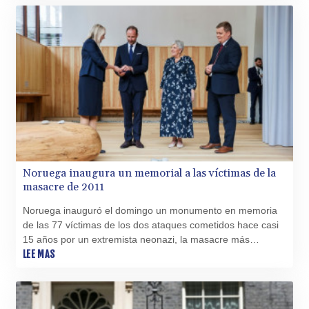
Noruega inaugura un memorial a las víctimas de la
masacre de 2011
Noruega inauguró el domingo un monumento en memoria
de las 77 víctimas de los dos ataques cometidos hace casi
15 años por un extremista neonazi, la masacre más
mortífera en tiempos de paz de la historia del país.
LEE MAS