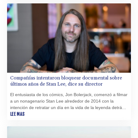
Compañías intentaron bloquear documental sobre
últimos años de Stan Lee, dice su director
El entusiasta de los cómics, Jon Bolerjack, comenzó a filmar
a un nonagenario Stan Lee alrededor de 2014 con la
intención de retratar un día en la vida de la leyenda detrás
de muchos de los superhéroes de Marvel.
LEE MAS