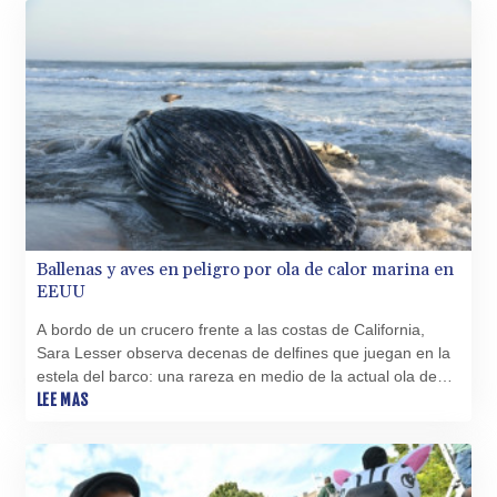
Ballenas y aves en peligro por ola de calor marina en
EEUU
A bordo de un crucero frente a las costas de California,
Sara Lesser observa decenas de delfines que juegan en la
estela del barco: una rareza en medio de la actual ola de
calor marina, según esta guía del acuario de Long Beach.
LEE MAS