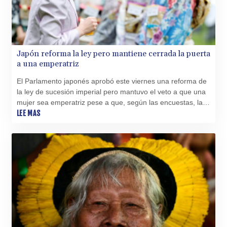
Japón reforma la ley pero mantiene cerrada la puerta
a una emperatriz
El Parlamento japonés aprobó este viernes una reforma de
la ley de sucesión imperial pero mantuvo el veto a que una
mujer sea emperatriz pese a que, según las encuestas, la
idea cuenta con el apoyo de la opinión pública.
LEE MAS