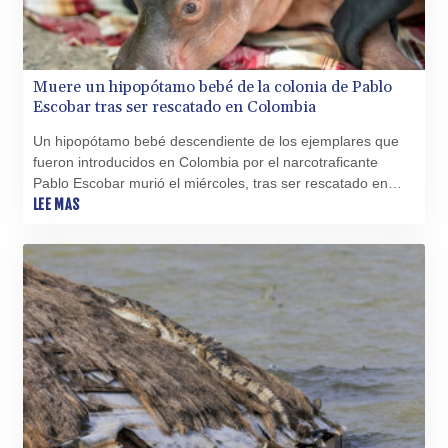
MRU 46.367858
MUR 54.296451
MVR 17.833845
MWK 1999.984044
Muere un hipopótamo bebé de la colonia de Pablo
MXN 19.787625
Escobar tras ser rescatado en Colombia
MYR 4.718133
MZN 73.706953
Un hipopótamo bebé descendiente de los ejemplares que
NAD 18.737893
fueron introducidos en Colombia por el narcotraficante
NGN 1574.178272
Pablo Escobar murió el miércoles, tras ser rescatado en
NIO 42.444576
estado de desnutrición, informó una corporación ambiental
LEE MAS
NOK 10.973636
a la AFP.
NPR 175.604157
NZD 1.964801
OMR 0.443526
PAB 1.153368
PEN 3.906131
PGK 5.097172
PHP 70.205705
PKR 320.207872
PLN 4.297507
PYG 6858.268371