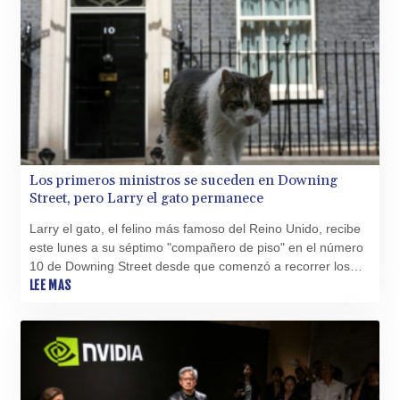
Los primeros ministros se suceden en Downing
Street, pero Larry el gato permanece
Larry el gato, el felino más famoso del Reino Unido, recibe
este lunes a su séptimo "compañero de piso" en el número
10 de Downing Street desde que comenzó a recorrer los
pasillos del poder hace más de quince años.
LEE MAS