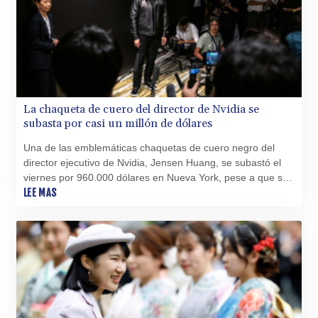
La chaqueta de cuero del director de Nvidia se
subasta por casi un millón de dólares
Una de las emblemáticas chaquetas de cuero negro del
director ejecutivo de Nvidia, Jensen Huang, se subastó el
viernes por 960.000 dólares en Nueva York, pese a que su
valor estimado era de solo 60.000 dólares, anunció
LEE MAS
Sotheby’s.