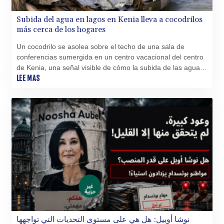
QAR 4.216324
Subida del agua en lagos en Kenia lleva a cocodrilos
RON 5.25165
más cerca de los hogares
RSD 117.335195
RUB 94.993023
Un cocodrilo se asolea sobre el techo de una sala de
RWF 1696.00408
conferencias sumergida en un centro vacacional del centro
SAR 4.331163
de Kenia, una señal visible de cómo la subida de las aguas
SBD 9.307025
lacustres ponen en peligro la vida de miles de familias y
LEE MAS
SCR 16.71581
negocios locales.
SDG 692.701549
SEK 10.946638
SGD 1.477519
SLE 28.373249
SOS 659.190258
SRD 43.679872
STD 23875.595419
STN 24.514513
SVC 10.092281
SZL 18.734091
THB 38.130277
TJS 10.639999
نوشا أوبيل: هل هي على مستوى التحديات التي تواجهها