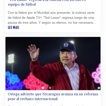
equipo de fútbol
PKR 320.207872
PLN 4.297507
Con la fiebre por el Mundial aún presente, la exitosa serie
PYG 6858.268371
de fútbol de Apple TV+ "Ted Lasso" regresa luego de una
QAR 4.216324
pausa de tres años. Y según su elenco, no fue necesario
RON 5.25165
calentar para volver a la cancha.
LEE MAS
RSD 117.335195
RUB 94.993023
RWF 1696.00408
SAR 4.331163
SBD 9.307025
SCR 16.71581
SDG 692.701549
SEK 10.946638
SGD 1.477519
SLE 28.373249
SOS 659.190258
SRD 43.679872
STD 23875.595419
Ortega advierte que Nicaragua avanza en su reforma
STN 24.514513
pese al rechazo internacional
SVC 10.092281