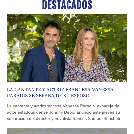
DESTACADOS
BND 1.477975
BOB 13.708472
BRL 5.882279
BSD 1.153383
BTN 109.752598
BWP 15.568217
BYN 3.434433
BYR 22609.049164
BZD 2.319643
CAD 1.616126
CDF 2606.961815
CHF 0.934567
CLF 0.026734
CLP 1055.612189
LA CANTANTE Y ACTRIZ FRANCESA VANESSA
PARADIS SE SEPARA DE SU ESPOSO
CNY 7.785184
CNH 7.782807
La cantante y actriz francesa Vanessa Paradis, expareja del
COP 3648.558379
actor estadounidense Johnny Depp, anunció este jueves su
CRC 524.321776
separación del director y novelista francés Samuel Benchetrit,
CUC 1.153523
con quien compartió cerca de una década de relación.
CUP 30.568357