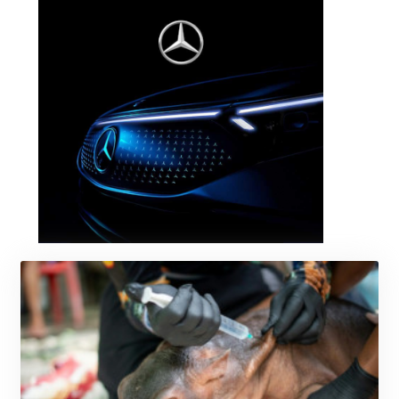
KRW 1633.35962
KWD 0.3563
KYD 0.961169
KZT 540.560026
LAK 26041.078389
LBP
103284.103894
LKR 386.869037
LRD 208.186862
LSL 18.737893
LTL 3.406053
LVL 0.697755
LYD 7.336566
MAD 10.74989
MDL 20.056874
MGA 4921.849865
MKD 61.568318
MMK 2421.882171
MNT 4148.114639
MOP 9.32038