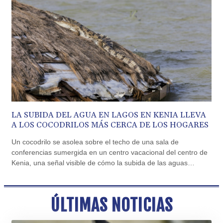
CVE 110.333668
CZK 24.263276
DJF 205.391597
DKK 7.475497
DOP 67.329861
DZD 153.461287
EGP 57.417408
ERN 17.302844
ETB 186.159691
FJD 2.553842
FKP 0.857346
LA SUBIDA DEL AGUA EN LAGOS EN KENIA LLEVA
GBP 0.857708
A LOS COCODRILOS MÁS CERCA DE LOS HOGARES
GEL 3.016476
Un cocodrilo se asolea sobre el techo de una sala de
GGP 0.857346
conferencias sumergida en un centro vacacional del centro de
GHS 13.535365
Kenia, una señal visible de cómo la subida de las aguas
GIP 0.857346
lacustres ponen en peligro la vida de miles de familias y
GMD 85.360325
negocios locales.
GNF 10130.304785
GTQ 8.80021
ÚLTIMAS NOTICIAS
GYD 241.302858
HKD 9.049284