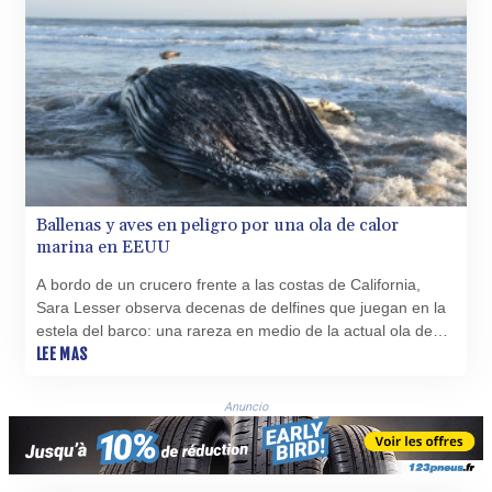
Ballenas y aves en peligro por una ola de calor
marina en EEUU
A bordo de un crucero frente a las costas de California,
Sara Lesser observa decenas de delfines que juegan en la
estela del barco: una rareza en medio de la actual ola de
calor marina, según esta guía del acuario de Long Beach.
LEE MAS
Anuncio