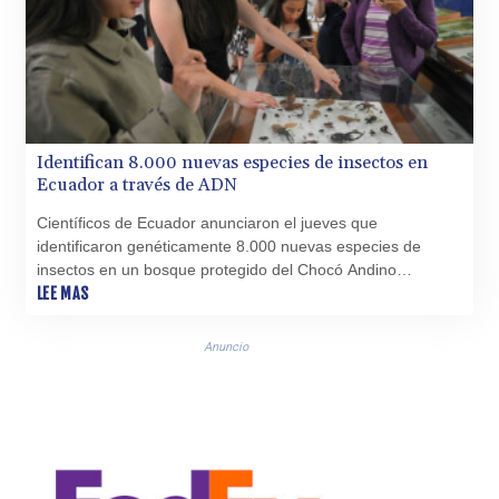
Identifican 8.000 nuevas especies de insectos en
Ecuador a través de ADN
Científicos de Ecuador anunciaron el jueves que
identificaron genéticamente 8.000 nuevas especies de
insectos en un bosque protegido del Chocó Andino
ecuatoriano, declarado reserva mundial de la biosfera.
LEE MAS
Anuncio