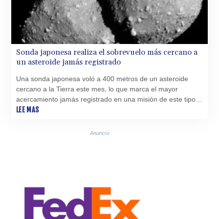
KGS 101.104505
KHR 4681.941823
KMF 492.514185
KRW 1627.712241
KWD 0.356853
Sonda japonesa realiza el sobrevuelo más cercano a
KYD 0.960588
un asteroide jamás registrado
KZT 540.233287
Una sonda japonesa voló a 400 metros de un asteroide
LAK 26025.676609
cercano a la Tierra este mes, lo que marca el mayor
LBP
acercamiento jamás registrado en una misión de este tipo,
103223.017367
informó la agencia espacial de Japón.
LEE MAS
LKR 386.635196
LRD 208.057415
Anuncio
LSL 18.726567
LTL 3.413768
LVL 0.699335
LYD 7.331909
MAD 10.743067
MDL 20.044751
MGA 4918.938878
MKD 61.524236