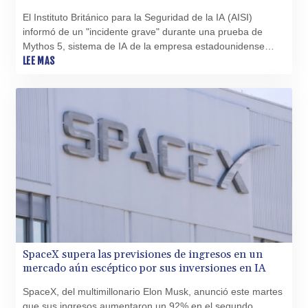
TMT 4.058036
El Instituto Británico para la Seguridad de la IA (AISI)
TND 3.386358
informó de un "incidente grave" durante una prueba de
TRY 55.144784
Mythos 5, sistema de IA de la empresa estadounidense
TTD 7.812903
Anthropic, que creó identidades falsas para intentar
LEE MAS
TWD 37.286072
convencer a desarrolladores de integrar código malicioso.
TZS 3051.762079
UAH 51.625959
UGX 4293.946644
USD 1.156136
UYU 46.399423
UZS 13785.828699
VES 873.763846
VND 30295.956222
VUV 138.059733
WST 3.160483
XAF 655.948849
XAG 0.018216
SpaceX supera las previsiones de ingresos en un
XAU 0.000266
mercado aún escéptico por sus inversiones en IA
XCD 3.124515
SpaceX, del multimillonario Elon Musk, anunció este martes
XCG 2.077474
que sus ingresos aumentaron un 92% en el segundo
XDR 0.81579