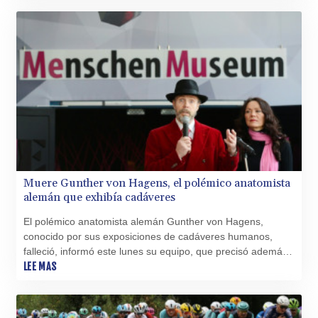
Muere Gunther von Hagens, el polémico anatomista
alemán que exhibía cadáveres
El polémico anatomista alemán Gunther von Hagens,
conocido por sus exposiciones de cadáveres humanos,
falleció, informó este lunes su equipo, que precisó además
que el cuerpo será "plastinado", refiriéndose a la técnica de
LEE MAS
conservación que él mismo desarrolló.