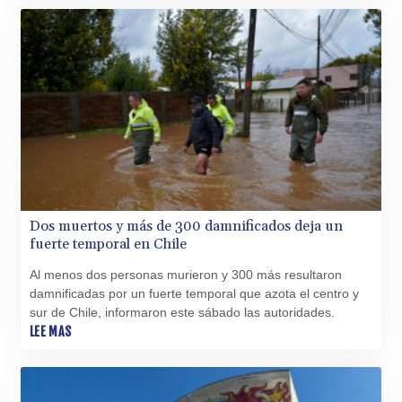
BHD 0.434695
BIF 3451.157116
BMD 1.156136
BND 1.477082
BOB 13.69983
BRL 5.876989
BSD 1.152686
BTN 109.688637
BWP 15.558807
BYN 3.432357
BYR 22660.258427
Dos muertos y más de 300 damnificados deja un
BZD 2.318271
fuerte temporal en Chile
CAD 1.61333
CDF 2615.761404
Al menos dos personas murieron y 300 más resultaron
CHF 0.93588
damnificadas por un fuerte temporal que azota el centro y
CLF 0.026749
sur de Chile, informaron este sábado las autoridades.
CLP 1056.199727
LEE MAS
CNY 7.801146
CNH 7.796152
COP 3633.55485