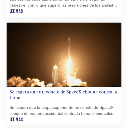
trimestre, con lo que superó las previsiones de los analistas
XOF 655.948849
en unos 1.000 millones de dólares en el primer informe de
LEE MAS
XPF 119.331742
resultados desde su salida a bolsa en junio.
YER 275.626884
ZAR 18.667336
ZMK 10406.612213
ZMW 21.75673
ZWL 372.275202
AED 4.245913
AED 4.245913
AFN 76.887634
ALL 93.218842
AMD 422.094755
AOA 1060.176801
ARS 1733.04774
Se espera que un cohete de SpaceX choque contra la
AUD 1.638747
Luna
AWG 2.082489
AZN 1.97002
Se espera que la etapa superior de un cohete de SpaceX
BAM 1.955776
choque de manera accidental contra la Luna el miércoles.
BBD 2.321671
LEE MAS
BDT 142.688227