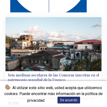
Seis medinas seculares de las Comoras inscritas en el
patrimonio mundial de la Unesco
Al utilizar este sitio web, usted acepta que utilicemos
Seis medinas seculares de las Comoras, testimonios de los
antiguos sultanatos de este archipiélago del océano Índico,
cookies. Puede encontrar más información en la política de
fueron inscritas este sábado en el patrimonio mundial de la
privacidad.
De acuerdo
Unesco.
LEE MAS