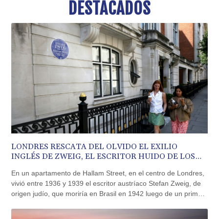
DESTACADOS
BND 1.477082
BOB 13.69983
BRL 5.876989
BSD 1.152686
BTN 109.688637
BWP 15.558807
BYN 3.432357
BYR 22660.258427
BZD 2.318271
CAD 1.61333
CDF 2615.761404
CHF 0.93588
CLF 0.026749
CLP 1056.199727
LONDRES RESCATA DEL OLVIDO EL EXILIO
INGLÉS DE ZWEIG, EL ESCRITOR HUIDO DE LOS
CNY 7.801146
NAZIS
CNH 7.796152
En un apartamento de Hallam Street, en el centro de Londres,
COP 3633.55485
vivió entre 1936 y 1939 el escritor austríaco Stefan Zweig, de
CRC 523.993489
origen judío, que moriría en Brasil en 1942 luego de un primer
CUC 1.156136
exilio en Inglaterra por el ascenso del nazismo.
CUP 30.637594