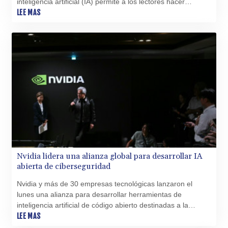
inteligencia artificial (IA) permite a los lectores hacer
preguntas sobre una obra y recibir respuestas inmediatas.
LEE MAS
Nvidia lidera una alianza global para desarrollar IA
abierta de ciberseguridad
Nvidia y más de 30 empresas tecnológicas lanzaron el
lunes una alianza para desarrollar herramientas de
inteligencia artificial de código abierto destinadas a la
ciberseguridad, en medio del debate sobre la seguridad de
LEE MAS
los modelos de IA de libre acceso.