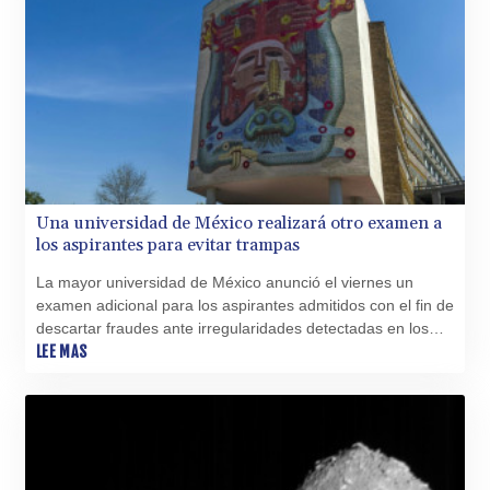
CRC 523.993489
CUC 1.156136
CUP 30.637594
CVE 110.26363
CZK 24.258158
DJF 205.267449
DKK 7.477932
DOP 67.289164
DZD 152.967099
Una universidad de México realizará otro examen a
EGP 57.293288
los aspirantes para evitar trampas
ERN 17.342035
ETB 186.049588
La mayor universidad de México anunció el viernes un
FJD 2.553384
examen adicional para los aspirantes admitidos con el fin de
FKP 0.8566
descartar fraudes ante irregularidades detectadas en los
GBP 0.858527
resultados de la prueba original.
LEE MAS
GEL 3.017966
GGP 0.8566
GHS 13.526832
GIP 0.8566
GMD 84.980421
GNF 10123.874202