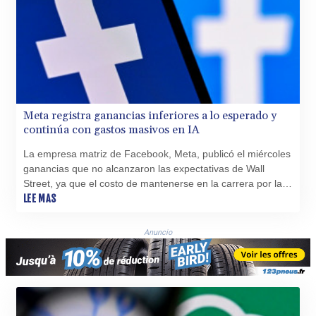
Meta registra ganancias inferiores a lo esperado y
continúa con gastos masivos en IA
La empresa matriz de Facebook, Meta, publicó el miércoles
ganancias que no alcanzaron las expectativas de Wall
Street, ya que el costo de mantenerse en la carrera por la
inteligencia artificial y elevados gastos legales e
LEE MAS
indemnizaciones por despido, afectaron sus resultados.
Anuncio