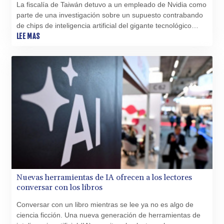
La fiscalía de Taiwán detuvo a un empleado de Nvidia como
parte de una investigación sobre un supuesto contrabando
de chips de inteligencia artificial del gigante tecnológico
estadounidense hacia China, informó este martes a la AFP
LEE MAS
una fuente familiarizada con el caso.
Nuevas herramientas de IA ofrecen a los lectores
conversar con los libros
Conversar con un libro mientras se lee ya no es algo de
ciencia ficción. Una nueva generación de herramientas de