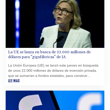
La UE se lanza en busca de 22.000 millones de
dólares para "gigafábricas" de IA
La Unión Europea (UE) se lanzó este jueves en búsqueda
de unos 22.000 millones de dólares de inversión privada,
que se sumarían a fondos estatales, para construir
"gigafábricas" de inteligencia artificial (IA) y desarrollar su
LEE MAS
competitividad.