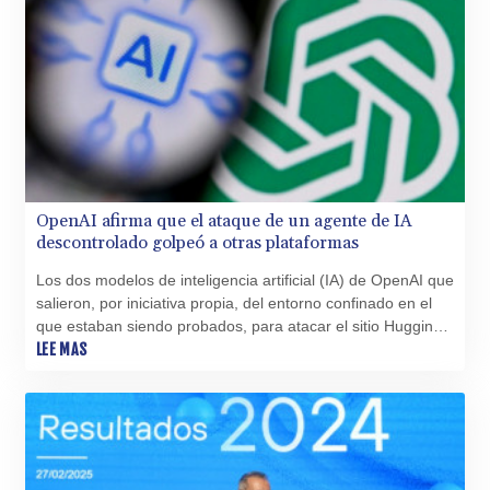
OpenAI afirma que el ataque de un agente de IA
descontrolado golpeó a otras plataformas
Los dos modelos de inteligencia artificial (IA) de OpenAI que
salieron, por iniciativa propia, del entorno confinado en el
que estaban siendo probados, para atacar el sitio Hugging
Face, también irrumpieron en otras cuatro plataformas,
LEE MAS
según el creador de ChatGPT.