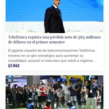
Telefónica registra una pérdida neta de 385 millones
de dólares en el primer semestre
El gigante español de las telecomunicaciones Telefónica,
inmerso en un giro estratégico para aumentar su
rentabilidad, anunció el miércoles que volvió a registrar
pérdidas netas en el primer semestre del año, por 338
LEE MAS
millones de euros (385 millones de dólares).