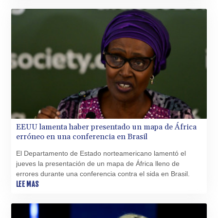
XAU 0.000266
XCD 3.124515
XCG 2.077474
XDR 0.81579
XOF 655.948849
XPF 119.331742
YER 275.626884
ZAR 18.667336
ZMK 10406.612213
ZMW 21.75673
ZWL 372.275202
EEUU lamenta haber presentado un mapa de África
erróneo en una conferencia en Brasil
El Departamento de Estado norteamericano lamentó el
jueves la presentación de un mapa de África lleno de
errores durante una conferencia contra el sida en Brasil.
LEE MAS