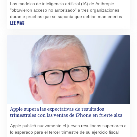
Los modelos de inteligencia artificial (IA) de Anthropic
PKR 320.014324
"obtuvieron acceso no autorizado" a tres organizaciones
PLN 4.299905
durante pruebas que se suponía que debían mantenerlos
PYG 6853.914834
alejados de los sistemas "del mundo real", informó la
LEE MAS
QAR 4.213648
compañía el jueves.
RON 5.244583
RSD 117.338542
RUB 94.338828
RWF 1694.978938
SAR 4.345489
SBD 9.325039
SCR 16.705092
SDG 694.263698
SEK 10.961095
SGD 1.477661
SLE 28.445176
SOS 658.791814
Apple supera las expectativas de resultados
SRD 43.778814
trimestrales con las ventas de iPhone en fuerte alza
STD 23929.673396
Apple publicó nuevamente el jueves resultados superiores a
STN 24.499696
lo esperado para el tercer trimestre de su ejercicio fiscal
SVC 10.085875