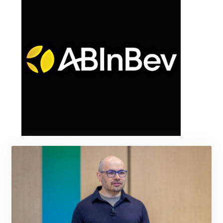
KRW 1627.712241
KWD 0.356853
KYD 0.960588
KZT 540.233287
LAK 26025.676609
LBP
103223.017367
LKR 386.635196
LRD 208.057415
LSL 18.726567
LTL 3.413768
LVL 0.699335
LYD 7.331909
MAD 10.743067
MDL 20.044751
MGA 4918.938878
MKD 61.524236
MMK 2427.596601
MNT 4159.0218
MOP 9.314584