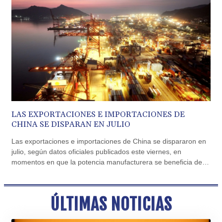
CVE 110.26363
CZK 24.258158
DJF 205.267449
DKK 7.477932
DOP 67.289164
DZD 152.967099
EGP 57.293288
ERN 17.342035
ETB 186.049588
FJD 2.553384
FKP 0.8566
LAS EXPORTACIONES E IMPORTACIONES DE
GBP 0.858527
CHINA SE DISPARAN EN JULIO
GEL 3.017966
Las exportaciones e importaciones de China se dispararon en
GGP 0.8566
julio, según datos oficiales publicados este viernes, en
GHS 13.526832
momentos en que la potencia manufacturera se beneficia de
GIP 0.8566
un auge de la inteligencia artificial que ha impulsado la
GMD 84.980421
demanda internacional de sus productos tecnológicos.
GNF 10123.874202
GTQ 8.794891
ÚLTIMAS NOTICIAS
GYD 241.157003
HKD 9.067746