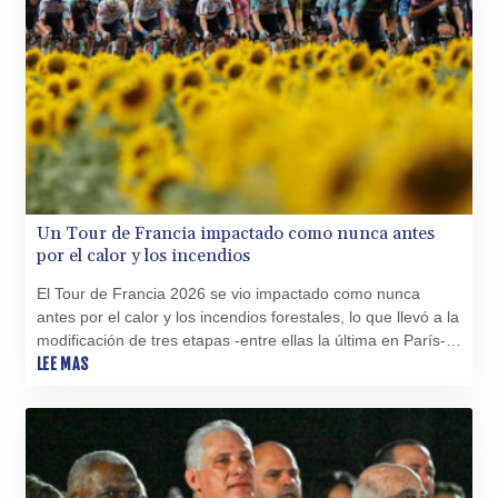
Un Tour de Francia impactado como nunca antes
por el calor y los incendios
El Tour de Francia 2026 se vio impactado como nunca
antes por el calor y los incendios forestales, lo que llevó a la
modificación de tres etapas -entre ellas la última en París-,
y abrió un debate sobre los pasos a seguir para el futuro.
LEE MAS