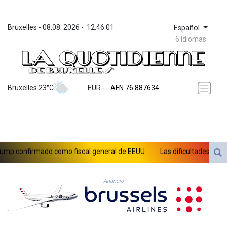
Bruxelles
 - 
08.08. 2026
 - 
12:46:03
Español
6 Idiomas
ZWL 372.275202
AED 4.245913
AED 4.245913
AFN 76.887634
Bruxelles 23°C
EUR
 - 
ALL 93.218842
AMD 422.094755
AOA 1060.176801
ARS 1733.04774
AUD 1.638747
AWG 2.082489
EUU
Las dificultades en Cisjordania impulsan el éxodo de los cristian
AZN 1.97002
BAM 1.955776
BBD 2.321671
Anuncio
BDT 142.688227
BHD 0.434695
BIF 3451.157116
BMD 1.156136