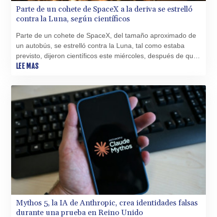
QAR 4.213648
Parte de un cohete de SpaceX a la deriva se estrelló
contra la Luna, según científicos
RON 5.244583
RSD 117.338542
Parte de un cohete de SpaceX, del tamaño aproximado de
RUB 94.338828
un autobús, se estrelló contra la Luna, tal como estaba
RWF 1694.978938
previsto, dijeron científicos este miércoles, después de que
SAR 4.345489
un telescopio en Chile registró una nube de escombros.
LEE MAS
SBD 9.325039
SCR 16.705092
SDG 694.263698
SEK 10.961095
SGD 1.477661
SLE 28.445176
SOS 658.791814
SRD 43.778814
STD 23929.673396
STN 24.499696
SVC 10.085875
SZL 18.722767
THB 38.210709
Mythos 5, la IA de Anthropic, crea identidades falsas
TJS 10.633568
durante una prueba en Reino Unido