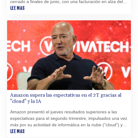
cerrado a finales de junio, con una facturación en alza del
SZL 18.722767
16% interanual a 109.400 millones de dólares, impulsada
LEE MAS
THB 38.210709
por una explosión de ventas de iPhone (+22% a 54.250
TJS 10.633568
millones de dólares).
TMT 4.058036
TND 3.386358
TRY 55.144784
TTD 7.812903
TWD 37.286072
TZS 3051.762079
UAH 51.625959
UGX 4293.946644
USD 1.156136
UYU 46.399423
UZS 13785.828699
Amazon supera las expectativas en el 2T gracias al
VES 873.763846
"cloud" y la IA
VND 30295.956222
VUV 138.059733
Amazon presentó el jueves resultados superiores a las
WST 3.160483
expectativas para el segundo trimestre, impulsados una vez
más por su actividad de informática en la nube ("cloud") y la
XAF 655.948849
inteligencia artificial (IA), que se desarrolla a un ritmo cada
LEE MAS
XAG 0.018216
vez mayor.