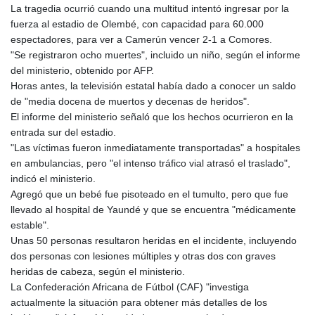
La tragedia ocurrió cuando una multitud intentó ingresar por la
GYD 241.157003
fuerza al estadio de Olembé, con capacidad para 60.000
HKD 9.066767
espectadores, para ver a Camerún vencer 2-1 a Comores.
HNL 30.895616
"Se registraron ocho muertes", incluido un niño, según el informe
HRK 7.536622
del ministerio, obtenido por AFP.
HTG 150.718127
Horas antes, la televisión estatal había dado a conocer un saldo
HUF 363.096405
de "media docena de muertos y decenas de heridos".
IDR 20580.370421
El informe del ministerio señaló que los hechos ocurrieron en la
ILS 3.468234
entrada sur del estadio.
IMP 0.8566
"Las víctimas fueron inmediatamente transportadas" a hospitales
INR 110.076256
en ambulancias, pero "el intenso tráfico vial atrasó el traslado",
IQD 1509.981237
indicó el ministerio.
IRR
Agregó que un bebé fue pisoteado en el tumulto, pero que fue
1590322.371805
llevado al hospital de Yaundé y que se encuentra "médicamente
ISK 142.598215
estable".
JEP 0.8566
Unas 50 personas resultaron heridas en el incidente, incluyendo
JMD 183.057725
dos personas con lesiones múltiples y otras dos con graves
JOD 0.819746
heridas de cabeza, según el ministerio.
JPY 182.445186
La Confederación Africana de Fútbol (CAF) "investiga
KES 149.158147
actualmente la situación para obtener más detalles de los
KGS 101.104505