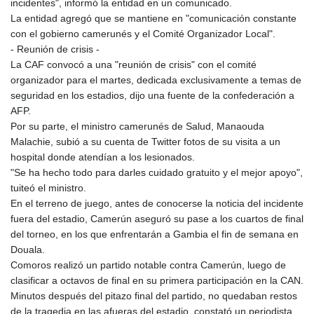
incidentes", informó la entidad en un comunicado.
KHR 4681.941823
La entidad agregó que se mantiene en "comunicación constante
KMF 492.514185
con el gobierno camerunés y el Comité Organizador Local".
KRW 1627.677557
- Reunión de crisis -
KWD 0.356853
La CAF convocó a una "reunión de crisis" con el comité
KYD 0.960588
organizador para el martes, dedicada exclusivamente a temas de
KZT 540.233287
seguridad en los estadios, dijo una fuente de la confederación a
LAK 26025.676609
AFP.
LBP
Por su parte, el ministro camerunés de Salud, Manaouda
103223.017367
Malachie, subió a su cuenta de Twitter fotos de su visita a un
LKR 386.635196
hospital donde atendían a los lesionados.
LRD 208.057415
"Se ha hecho todo para darles cuidado gratuito y el mejor apoyo",
LSL 18.726567
tuiteó el ministro.
LTL 3.413768
En el terreno de juego, antes de conocerse la noticia del incidente
LVL 0.699335
fuera del estadio, Camerún aseguró su pase a los cuartos de final
LYD 7.331909
del torneo, en los que enfrentarán a Gambia el fin de semana en
MAD 10.743067
Douala.
MDL 20.044751
Comoros realizó un partido notable contra Camerún, luego de
MGA 4918.938878
clasificar a octavos de final en su primera participación en la CAN.
MKD 61.524236
Minutos después del pitazo final del partido, no quedaban restos
MMK 2427.596601
de la tragedia en las afueras del estadio, constató un periodista