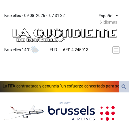
Bruxelles
 - 
09.08. 2026
 - 
07:31:32
Español
6 Idiomas
ZWL 372.275202
AED 4.245913
Bruxelles 14°C
EUR
 - 
AED 4.245913
AFN 76.887634
ALL 93.218842
AMD 422.094755
AOA 1060.176801
ARS 1724.882567
FIFA contraataca y denuncia "un esfuerzo concertado para socavar a su
AUD 1.638747
AWG 2.082489
AZN 1.97002
Anuncio
BAM 1.955776
BBD 2.321671
BDT 142.688227
BHD 0.434695