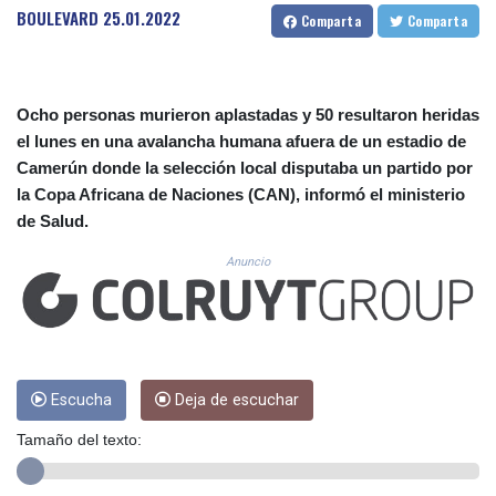
CUC 1.156136
BOULEVARD
25.01.2022
Comparta
Comparta
CUP 30.637594
CVE 110.26363
CZK 24.258158
DJF 205.267449
Ocho personas murieron aplastadas y 50 resultaron heridas
DKK 7.477932
el lunes en una avalancha humana afuera de un estadio de
DOP 67.289164
Camerún donde la selección local disputaba un partido por
DZD 152.967099
la Copa Africana de Naciones (CAN), informó el ministerio
EGP 57.380687
de Salud.
ERN 17.342035
ETB 186.049588
Anuncio
FJD 2.553384
FKP 0.8566
GBP 0.858527
GEL 3.017966
GGP 0.8566
GHS 13.526832
Escucha
Deja de escuchar
GIP 0.8566
Tamaño del texto:
GMD 84.980421
GNF 10123.874202
GTQ 8.794891