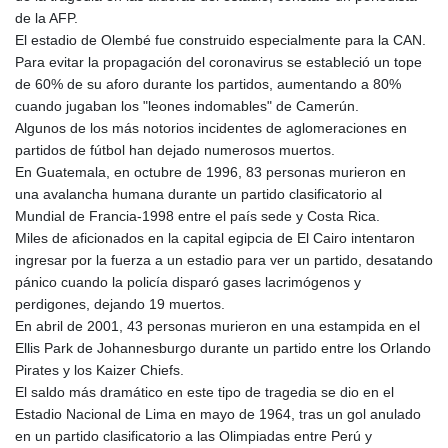
MNT 4159.0218
de la AFP.
MOP 9.314584
El estadio de Olembé fue construido especialmente para la CAN.
MRU 46.338424
Para evitar la propagación del coronavirus se estableció un tope
MUR 54.419742
de 60% de su aforo durante los partidos, aumentando a 80%
MVR 17.862733
cuando jugaban los "leones indomables" de Camerún.
MWK 1998.775164
Algunos de los más notorios incidentes de aglomeraciones en
MXN 19.812061
partidos de fútbol han dejado numerosos muertos.
MYR 4.728715
En Guatemala, en octubre de 1996, 83 personas murieron en
MZN 73.882892
una avalancha humana durante un partido clasificatorio al
NAD 18.726567
Mundial de Francia-1998 entre el país sede y Costa Rica.
NGN 1577.963717
Miles de aficionados en la capital egipcia de El Cairo intentaron
NIO 42.419473
ingresar por la fuerza a un estadio para ver un partido, desatando
NOK 10.99759
pánico cuando la policía disparó gases lacrimógenos y
NPR 175.501819
perdigones, dejando 19 muertos.
NZD 1.966719
En abril de 2001, 43 personas murieron en una estampida en el
OMR 0.442445
Ellis Park de Johannesburgo durante un partido entre los Orlando
PAB 1.152686
Pirates y los Kaizer Chiefs.
PEN 3.903651
El saldo más dramático en este tipo de tragedia se dio en el
PGK 5.093937
Estadio Nacional de Lima en mayo de 1964, tras un gol anulado
PHP 70.183258
en un partido clasificatorio a las Olimpiadas entre Perú y
PKR 320.014324