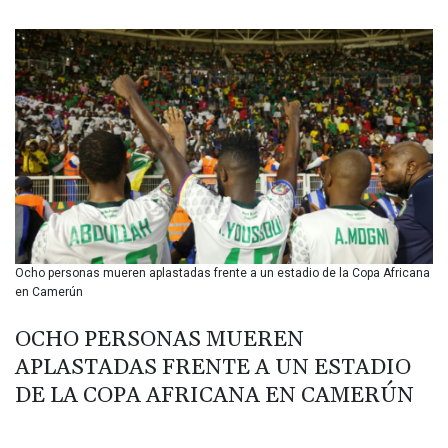
BIF 3451.157116
BMD 1.156136
BND 1.477082
BOB 13.69983
BRL 5.876989
BSD 1.152686
BTN 109.688637
BWP 15.558807
BYN 3.432357
BYR 22660.258427
BZD 2.318271
CAD 1.61333
Ocho personas mueren aplastadas frente a un estadio de la Copa Africana
CDF 2615.761404
en Camerún
CHF 0.93588
CLF 0.026829
OCHO PERSONAS MUEREN
CLP 1055.916879
APLASTADAS FRENTE A UN ESTADIO
CNY 7.801146
CNH 7.796152
DE LA COPA AFRICANA EN CAMERÚN
COP 3633.55485
CRC 523.993489