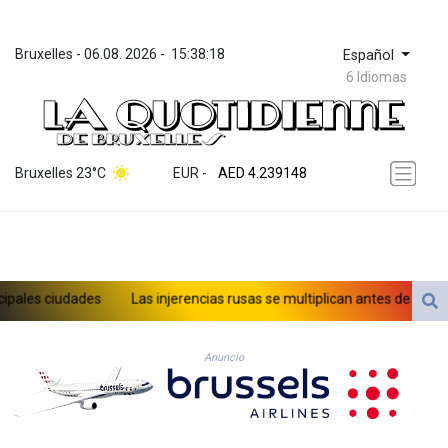
Bruxelles
 - 
06.08. 2026
 - 
15:38:18
Español
6 Idiomas
ZWL 371.682381
AED 4.239148
Bruxelles 23°C
EUR
 - 
AED 4.239148
AFN 76.183133
ALL 93.242695
AMD 422.066935
AOA 1059.642688
ARS 1727.110367
es ciudades
Las injerencias rusas se multiplican antes de las eleccio
AUD 1.638971
AWG 2.080616
AZN 1.960251
Anuncio
BAM 1.955655
BBD 2.324318
BDT 142.849428
BHD 0.435164