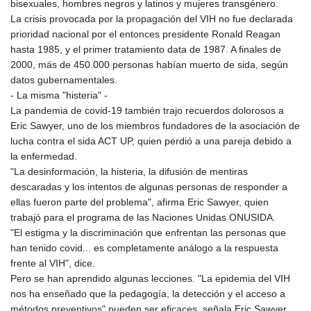
bisexuales, hombres negros y latinos y mujeres transgénero.
KHR 4682.633154
La crisis provocada por la propagación del VIH no fue declarada
KMF 492.883829
prioridad nacional por el entonces presidente Ronald Reagan
KRW 1642.584342
hasta 1985, y el primer tratamiento data de 1987. A finales de
KWD 0.356596
2000, más de 450.000 personas habían muerto de sida, según
KYD 0.961725
datos gubernamentales.
KZT 540.782319
- La misma "histeria" -
LAK 26074.844302
La pandemia de covid-19 también trajo recuerdos dolorosos a
LBP
Eric Sawyer, uno de los miembros fundadores de la asociación de
103342.499248
lucha contra el sida ACT UP, quien perdió a una pareja debido a
LKR 387.641311
la enfermedad.
LRD 208.303681
"La desinformación, la histeria, la difusión de mentiras
LSL 18.823107
descaradas y los intentos de algunas personas de responder a
LTL 3.408332
ellas fueron parte del problema", afirma Eric Sawyer, quien
LVL 0.698221
trabajó para el programa de las Naciones Unidas ONUSIDA.
LYD 7.356456
"El estigma y la discriminación que enfrentan las personas que
MAD 10.767203
han tenido covid... es completamente análogo a la respuesta
MDL 20.079427
frente al VIH", dice.
MGA 4961.611298
Pero se han aprendido algunas lecciones. "La epidemia del VIH
MKD 61.52518
nos ha enseñado que la pedagogía, la detección y el acceso a
MMK 2423.376627
métodos preventivos" pueden ser eficaces, señala Eric Sawyer.