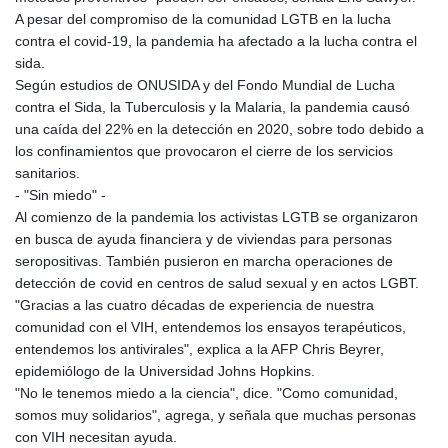
MNT 4150.658845
A pesar del compromiso de la comunidad LGTB en la lucha
MOP 9.324769
contra el covid-19, la pandemia ha afectado a la lucha contra el
MRU 46.264576
sida.
MUR 54.182173
Según estudios de ONUSIDA y del Fondo Mundial de Lucha
MVR 17.833786
contra el Sida, la Tuberculosis y la Malaria, la pandemia causó
MWK 2001.034568
una caída del 22% en la detección en 2020, sobre todo debido a
MXN 19.905129
los confinamientos que provocaron el cierre de los servicios
MYR 4.720486
sanitarios.
MZN 73.770814
- "Sin miedo" -
NAD 18.823025
Al comienzo de la pandemia los activistas LGTB se organizaron
NGN 1573.04937
en busca de ayuda financiera y de viviendas para personas
NIO 42.466857
seropositivas. También pusieron en marcha operaciones de
NOK 11.000254
detección de covid en centros de salud sexual y en actos LGBT.
NPR 175.719473
"Gracias a las cuatro décadas de experiencia de nuestra
NZD 1.961533
comunidad con el VIH, entendemos los ensayos terapéuticos,
OMR 0.443831
entendemos los antivirales", explica a la AFP Chris Beyrer,
PAB 1.154005
epidemiólogo de la Universidad Johns Hopkins.
PEN 3.900811
"No le tenemos miedo a la ciencia", dice. "Como comunidad,
PGK 5.098623
somos muy solidarios", agrega, y señala que muchas personas
PHP 70.147602
con VIH necesitan ayuda.
PKR 320.383288