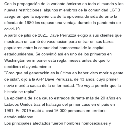
Con la propagación de la variante ómicron en todo el mundo y las
GYD 241.43004
nuevas restricciones, algunos miembros de la comunidad LGTB
HKD 9.054939
aseguran que la experiencia de la epidemia de sida durante la
HNL 30.930577
década de 1980 les supuso una ventaja durante la pandemia de
HRK 7.534661
covid-19.
HTG 150.888179
A partir de julio de 2021, Dave Perruzza exigió a sus clientes que
HUF 363.741084
mostraran un carné de vacunación para entrar en sus bares,
IDR 20659.564222
populares entre la comunidad homosexual de la capital
ILS 3.476689
estadounidense. Se convirtió así en uno de los primeros en
IMP 0.857432
Washington en imponer esta regla, meses antes de que lo
INR 109.925261
decidiera el ayuntamiento.
IQD 1511.781564
"Creo que mi generación es la última en haber visto morir a gente
IRR
de sida", dijo a la AFP Dave Perruzza, de 43 años, cuyo primer
1586924.175584
novio murió a causa de la enfermedad. "No voy a permitir que la
ISK 141.990031
historia se repita".
JEP 0.857432
La epidemia de sida causó estragos durante más de 20 años en
JMD 182.926462
Estados Unidos tras el hallazgo del primer caso en el país en
JOD 0.818416
1981. En 2019 mató a casi 16.000 personas en territorio
JPY 182.177709
estadounidense.
KES 149.308045
Los principales afectados fueron hombres homosexuales y
KGS 100.942743