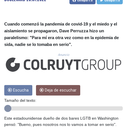
CUC 1.154295
CUP 30.588806
CVE 110.25684
CZK 24.205269
Cuando comenzó la pandemia de covid-19 y el miedo y el
DJF 205.50301
aislamiento se propagaron, Dave Perruzza hizo un
DKK 7.475304
paralelismo: "Para mí era otra vez como en la epidemia de
DOP 67.244732
sida, nadie se lo tomaba en serio".
DZD 153.502688
EGP 57.471515
Anuncio
ERN 17.314419
ETB 186.262401
FJD 2.553819
FKP 0.857432
GBP 0.857122
GEL 3.018477
Escucha
Deja de escuchar
GGP 0.857432
Tamaño del texto:
GHS 13.565055
GIP 0.857432
GMD 84.842311
Este estadounidense dueño de dos bares LGTB en Washington
GNF 10135.249888
pensó: "Bueno, pues nosotros nos lo vamos a tomar en serio".
GTQ 8.805348