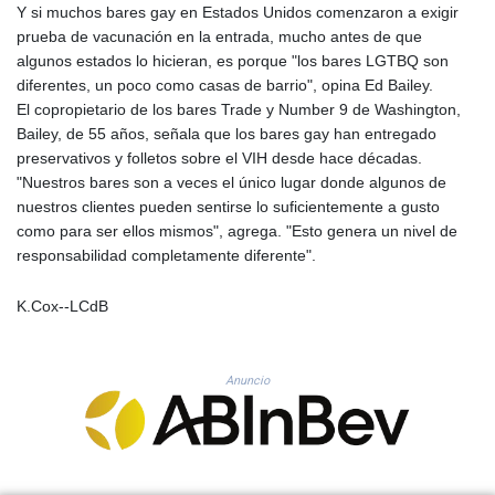
Y si muchos bares gay en Estados Unidos comenzaron a exigir
PLN 4.298905
prueba de vacunación en la entrada, mucho antes de que
PYG 6864.462226
algunos estados lo hicieran, es porque "los bares LGTBQ son
QAR 4.218488
diferentes, un poco como casas de barrio", opina Ed Bailey.
RON 5.254356
El copropietario de los bares Trade y Number 9 de Washington,
RSD 117.323662
Bailey, de 55 años, señala que los bares gay han entregado
RUB 93.874598
preservativos y folletos sobre el VIH desde hace décadas.
RWF 1695.26719
"Nuestros bares son a veces el único lugar donde algunos de
SAR 4.334528
nuestros clientes pueden sentirse lo suficientemente a gusto
SBD 9.313251
como para ser ellos mismos", agrega. "Esto genera un nivel de
SCR 16.730066
responsabilidad completamente diferente".
SDG 693.14483
SEK 10.923534
K.Cox--LCdB
SGD 1.479794
SLE 28.393616
SOS 659.54833
SRD 43.479949
Anuncio
STD 23891.567097
STN 24.498081
SVC 10.097253
SZL 18.807445