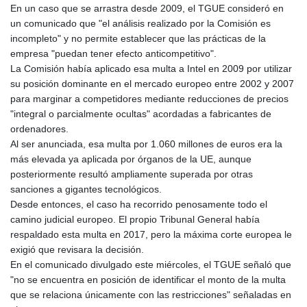
En un caso que se arrastra desde 2009, el TGUE consideró en
GYD 241.539903
un comunicado que "el análisis realizado por la Comisión es
HKD 9.040442
incompleto" y no permite establecer que las prácticas de la
HNL 30.944652
empresa "puedan tener efecto anticompetitivo".
HRK 7.534482
La Comisión había aplicado esa multa a Intel en 2009 por utilizar
HTG 150.95029
su posición dominante en el mercado europeo entre 2002 y 2007
HUF 366.519917
para marginar a competidores mediante reducciones de precios
IDR 20604.535143
"integral o parcialmente ocultas" acordadas a fabricantes de
ILS 3.465739
ordenadores.
IMP 0.856496
Al ser anunciada, esa multa por 1.060 millones de euros era la
INR 109.762882
más elevada ya aplicada por órganos de la UE, aunque
IQD 1512.462949
posteriormente resultó ampliamente superada por otras
IRR
sanciones a gigantes tecnológicos.
1584348.162378
Desde entonces, el caso ha recorrido penosamente todo el
ISK 142.411184
camino judicial europeo. El propio Tribunal General había
JEP 0.856496
respaldado esta multa en 2017, pero la máxima corte europea le
JMD 183.008911
exigió que revisara la decisión.
JOD 0.81702
En el comunicado divulgado este miércoles, el TGUE señaló que
JPY 182.503455
"no se encuentra en posición de identificar el monto de la multa
KES 149.119782
que se relaciona únicamente con las restricciones" señaladas en
KGS 100.775889