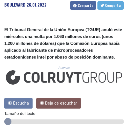
CUC 1.152379
BOULEVARD
26.01.2022
Comparta
Comparta
CUP 30.538041
CVE 110.303663
CZK 24.256194
DJF 205.597417
El Tribunal General de la Unión Europea (TGUE) anuló este
DKK 7.475499
miércoles una multa por 1.060 millones de euros (unos
DOP 67.275332
1.200 millones de dólares) que la Comisión Europea había
DZD 153.346558
aplicado al fabricante de microprocesadores
EGP 57.370946
estadounidense Intel por abuso de posición dominante.
ERN 17.285684
ETB 186.347968
Anuncio
FJD 2.551309
FKP 0.856496
GBP 0.85733
GEL 3.013436
GGP 0.856496
GHS 13.570757
Escucha
Deja de escuchar
GIP 0.856496
Tamaño del texto:
GMD 85.276242
GNF 10139.201975
GTQ 8.809317