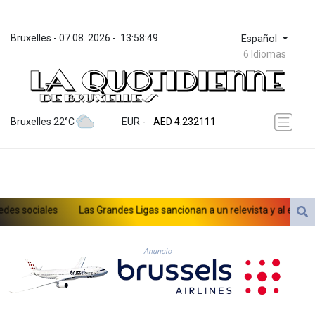
Bruxelles
 - 
07.08. 2026
 - 
13:58:49
Español
6 Idiomas
ZWL 371.065543
AED 4.232111
Bruxelles 22°C
EUR
 - 
AED 4.232111
AFN 75.483338
ALL 93.285126
AMD 422.259
AOA 1057.884483
ARS 1728.27314
 sociales
Las Grandes Ligas sancionan a un relevista y al entrenado
AUD 1.637355
AWG 2.074282
aso de menores en las redes sociales
AZN 1.948129
Anuncio
BAM 1.956537
BBD 2.325376
BDT 142.913814
BHD 0.435364