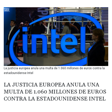
BIF 3450.549574
BMD 1.152379
BND 1.480393
BOB 13.964198
BRL 5.891306
BSD 1.154535
BTN 109.874896
BWP 15.61488
BYN 3.418287
BYR 22586.626891
BZD 2.321974
CAD 1.615497
La justicia europea anula una multa de 1.060 millones de euros contra la
CDF 2604.376508
estadounidense Intel
CHF 0.934643
CLF 0.02673
LA JUSTICIA EUROPEA ANULA UNA
CLP 1055.440971
MULTA DE 1.060 MILLONES DE EUROS
CNY 7.777463
CNH 7.774433
CONTRA LA ESTADOUNIDENSE INTEL
COP 3641.932253
CRC 525.197761