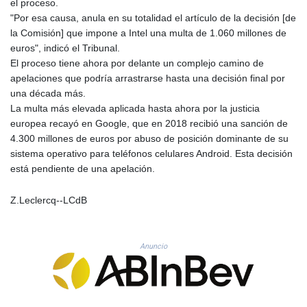
el proceso.
KHR 4683.930475
"Por esa causa, anula en su totalidad el artículo de la decisión [de
KMF 492.065825
la Comisión] que impone a Intel una multa de 1.060 millones de
KRW 1633.531568
euros", indicó el Tribunal.
KWD 0.356065
El proceso tiene ahora por delante un complejo camino de
KYD 0.962162
apelaciones que podría arrastrarse hasta una decisión final por
KZT 541.02372
una década más.
LAK 26086.822873
La multa más elevada aplicada hasta ahora por la justicia
LBP
europea recayó en Google, que en 2018 recibió una sanción de
103388.630514
4.300 millones de euros por abuso de posición dominante de su
LKR 387.81603
sistema operativo para teléfonos celulares Android. Esta decisión
LRD 208.397567
está pendiente de una apelación.
LSL 18.831591
LTL 3.402675
Z.Leclercq--LCdB
LVL 0.697063
LYD 7.359771
MAD 10.772009
Anuncio
MDL 20.088564
MGA 4963.869122
MKD 61.548176
MMK 2419.480296