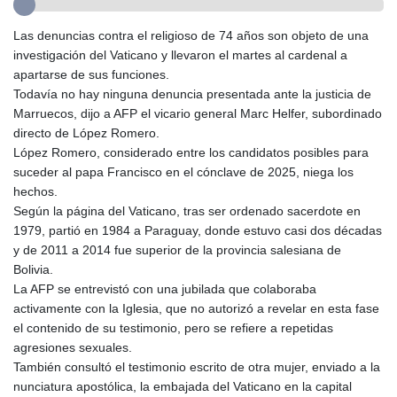
GYD 241.539903
HKD 9.040442
Las denuncias contra el religioso de 74 años son objeto de una
HNL 30.944652
investigación del Vaticano y llevaron el martes al cardenal a
HRK 7.534482
apartarse de sus funciones.
HTG 150.95029
Todavía no hay ninguna denuncia presentada ante la justicia de
HUF 366.519917
Marruecos, dijo a AFP el vicario general Marc Helfer, subordinado
IDR 20604.535143
directo de López Romero.
ILS 3.465739
López Romero, considerado entre los candidatos posibles para
IMP 0.856496
suceder al papa Francisco en el cónclave de 2025, niega los
INR 109.762882
hechos.
IQD 1512.462949
Según la página del Vaticano, tras ser ordenado sacerdote en
IRR
1979, partió en 1984 a Paraguay, donde estuvo casi dos décadas
1584348.162378
y de 2011 a 2014 fue superior de la provincia salesiana de
ISK 142.411184
Bolivia.
JEP 0.856496
La AFP se entrevistó con una jubilada que colaboraba
JMD 183.008911
activamente con la Iglesia, que no autorizó a revelar en esta fase
JOD 0.81702
el contenido de su testimonio, pero se refiere a repetidas
JPY 182.503455
agresiones sexuales.
KES 149.119782
También consultó el testimonio escrito de otra mujer, enviado a la
KGS 100.775889
nunciatura apostólica, la embajada del Vaticano en la capital