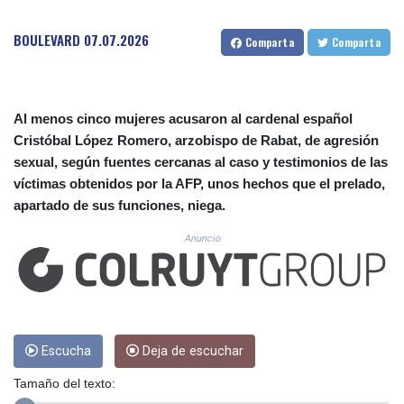
CUC 1.152379
CUP 30.538041
BOULEVARD
07.07.2026
Comparta
Comparta
CVE 110.303663
CZK 24.256194
DJF 205.597417
DKK 7.475499
Al menos cinco mujeres acusaron al cardenal español
DOP 67.275332
Cristóbal López Romero, arzobispo de Rabat, de agresión
DZD 153.346558
sexual, según fuentes cercanas al caso y testimonios de las
EGP 57.370946
ERN 17.285684
víctimas obtenidos por la AFP, unos hechos que el prelado,
ETB 186.347968
apartado de sus funciones, niega.
FJD 2.551309
Anuncio
FKP 0.856496
GBP 0.85733
GEL 3.013436
GGP 0.856496
GHS 13.570757
GIP 0.856496
Escucha
Deja de escuchar
GMD 85.276242
GNF 10139.201975
Tamaño del texto:
GTQ 8.809317