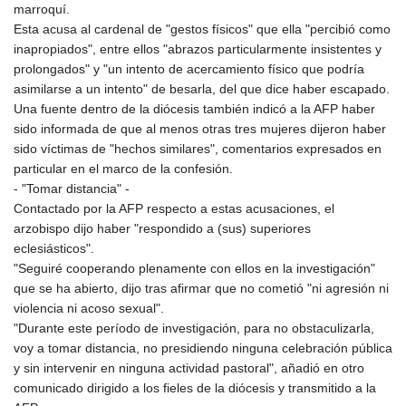
KHR 4683.930475
marroquí.
KMF 492.065825
Esta acusa al cardenal de "gestos físicos" que ella "percibió como
KRW 1633.531568
inapropiados", entre ellos "abrazos particularmente insistentes y
KWD 0.356065
prolongados" y "un intento de acercamiento físico que podría
KYD 0.962162
asimilarse a un intento" de besarla, del que dice haber escapado.
KZT 541.02372
Una fuente dentro de la diócesis también indicó a la AFP haber
LAK 26086.822873
sido informada de que al menos otras tres mujeres dijeron haber
LBP
sido víctimas de "hechos similares", comentarios expresados en
103388.630514
particular en el marco de la confesión.
LKR 387.81603
- "Tomar distancia" -
LRD 208.397567
Contactado por la AFP respecto a estas acusaciones, el
LSL 18.831591
arzobispo dijo haber "respondido a (sus) superiores
LTL 3.402675
eclesiásticos".
LVL 0.697063
"Seguiré cooperando plenamente con ellos en la investigación"
LYD 7.359771
que se ha abierto, dijo tras afirmar que no cometió "ni agresión ni
MAD 10.772009
violencia ni acoso sexual".
MDL 20.088564
"Durante este período de investigación, para no obstaculizarla,
MGA 4963.869122
voy a tomar distancia, no presidiendo ninguna celebración pública
MKD 61.548176
y sin intervenir en ninguna actividad pastoral", añadió en otro
MMK 2419.480296
comunicado dirigido a los fieles de la diócesis y transmitido a la