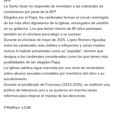
MNT 4144.000792
AFP.
MOP 9.328972
La Santa Sede no respondió de inmediato a las solicitudes de
MRU 46.285429
comentarios por parte de la AFP.
MUR 54.242586
Elegidos por el Papa, los cardenales forman el círculo restringido
MVR 17.815708
de los más altos dignatarios de la Iglesia, encargados de asistirlo
MWK 2001.953827
en su gobierno. Los que tienen menos de 80 años participan
MXN 19.792091
también en el cónclave para elegir a su sucesor.
MYR 4.714415
Durante el cónclave de mayo de 2025, López Romero figuraba
MZN 73.639049
entre los cardenales más visibles e influyentes y varios medios
NAD 18.831591
incluso lo habían presentado como un "papable", término que
NGN 1572.438973
designa a los cardenales considerados como los que tienen más
NIO 42.484154
posibilidades de ser elegidos Papa.
NOK 10.977222
La Iglesia católica sigue marcada por una serie de escándalos
NPR 175.800197
sobre abusos sexuales cometidos por miembros del clero y su
NZD 1.962346
encubrimiento.
OMR 0.443084
Durante el pontificado de Francisco (2013-2025), se reafirmó una
PAB 1.15453
política de tolerancia cero y se pusieron en marcha varias
PEN 3.902569
reformas para mejorar el manejo de las denuncias.
PGK 5.100921
PHP 70.185659
P.Matthys--LCdB
PKR 320.527693