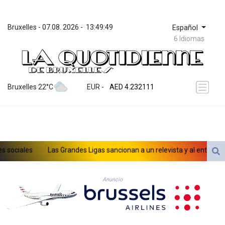
Bruxelles
 - 
07.08. 2026
 - 
13:49:49
Español
6 Idiomas
ZWL 371.065543
AED 4.232111
Bruxelles 22°C
EUR
 - 
AED 4.232111
AFN 75.483338
ALL 93.285126
AMD 422.259
AOA 1057.884483
ARS 1728.27314
ciales
Las Grandes Ligas sancionan a un relevista y al entrenador d
AUD 1.637355
AWG 2.074282
de menores en las redes sociales
AZN 1.948129
Anuncio
BAM 1.956537
BBD 2.325376
BDT 142.913814
BHD 0.435364