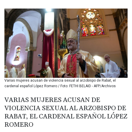
BIF 3450.549574
BMD 1.152379
BND 1.480393
BOB 13.964198
BRL 5.891306
BSD 1.154535
BTN 109.874896
BWP 15.61488
BYN 3.418287
BYR 22586.626891
BZD 2.321974
CAD 1.615497
Varias mujeres acusan de violencia sexual al arzobispo de Rabat, el
CDF 2604.376508
cardenal español López Romero / Foto: FETHI BELAID - AFP/Archivos
CHF 0.934643
CLF 0.02673
VARIAS MUJERES ACUSAN DE
CLP 1055.440971
VIOLENCIA SEXUAL AL ARZOBISPO DE
CNY 7.777463
CNH 7.774433
RABAT, EL CARDENAL ESPAÑOL LÓPEZ
COP 3641.932253
ROMERO
CRC 525.197761