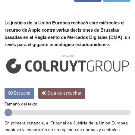
CUC 1.156136
CUP 30.637594
CVE 110.646682
CZK 24.258158
La justicia de la Unión Europea rechazó este miércoles el
DJF 205.46888
recurso de Apple contra varias decisiones de Bruselas
DKK 7.477932
basadas en el Reglamento de Mercados Digitales (DMA), un
DOP 67.345355
revés para el gigante tecnológico estadounidense.
DZD 153.688625
EGP 57.293288
Anuncio
ERN 17.342035
ETB 184.982115
FJD 2.553384
FKP 0.859288
GBP 0.856968
Escucha
Deja de escuchar
GEL 3.017966
GGP 0.859288
Tamaño del texto:
GHS 13.596606
GIP 0.859288
GMD 84.980421
En primera instancia, el Tribunal de Justicia de la Unión Europea
GNF 10145.090599
mantuvo la imposición de un régimen de normas y controles
GTQ 8.820142