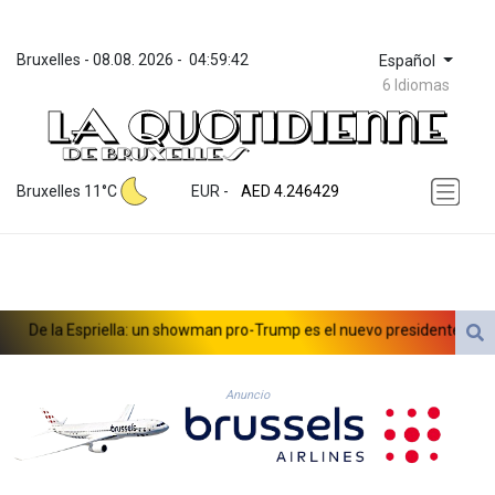
Bruxelles
 - 
08.08. 2026
 - 
04:59:42
Español
6 Idiomas
ZWL 372.275202
AED 4.246429
Bruxelles 11°C
EUR
 - 
AED 4.246429
AFN 76.887634
ALL 93.189144
AMD 423.342651
AOA 1060.176801
ARS 1724.882575
De la Espriella: un showman pro-Trump es el nuevo presidente de Col
AUD 1.635501
AWG 2.082489
AZN 1.97002
Anuncio
BAM 1.961391
BBD 2.328337
BDT 143.102254
BHD 0.435984