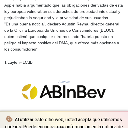
KHR 4685.244046
Apple había argumentado que las obligaciones derivadas de esta
KMF 492.514185
ley europea vulneraban sus derechos de propiedad intelectual y
KRW 1627.712241
perjudicaban la seguridad y la privacidad de sus usuarios.
KWD 0.356853
"Es una buena noticia", declaró Agustín Reyna, director general
KYD 0.963346
de la Oficina Europea de Uniones de Consumidores (BEUC),
KZT 541.784389
quien estimó que cualquier otro resultado "habría puesto en
LAK 26108.437325
peligro el impacto positivo del DMA, que ofrece más opciones a
LBP
los consumidores".
103531.946431
LKR 387.745291
T.Luyten--LCdB
LRD 209.896866
LSL 18.648909
LTL 3.413768
Anuncio
LVL 0.699335
LYD 7.358849
MAD 10.757887
MDL 20.102303
MGA 4982.944983
MKD 61.70777
Al utilizar este sitio web, usted acepta que utilicemos
MMK 2427.367709
cookies. Puede encontrar más información en la política de
© La Quotidienne de Bruxelles - 2026 - Todos los derechos