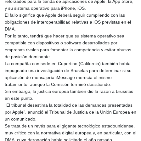
reforzados para la tienda de aplicaciones de Apple, la App Store,
GYD 241.849406
y su sistema operativo para iPhone, iOS.
HKD 9.067746
El fallo significa que Apple deberá seguir cumpliendo con las
HNL 31.077375
obligaciones de interoperabilidad relativas a iOS previstas en el
HRK 7.536622
DMA.
HTG 151.150865
Por lo tanto, tendrá que hacer que su sistema operativo sea
HUF 363.096405
compatible con dispositivos o software desarrollados por
IDR 20580.370421
empresas rivales para fomentar la competencia y evitar abusos
ILS 3.468234
de posición dominante.
IMP 0.859288
La compañía con sede en Cupertino (California) también había
INR 109.992259
impugnado una investigación de Bruselas para determinar si su
IQD 1515.115748
aplicación de mensajería iMessage merecía el mismo
IRR
tratamiento, aunque la Comisión terminó desistiendo.
1590322.371805
Sin embargo, la justicia europea también dio la razón a Bruselas
ISK 142.598215
en este punto.
JEP 0.859288
"El tribunal desestima la totalidad de las demandas presentadas
JMD 183.583315
por Apple", anunció el Tribunal de Justicia de la Unión Europea en
JOD 0.819746
un comunicado.
JPY 182.445186
Se trata de un revés para el gigante tecnológico estadounidense,
KES 148.887592
muy crítico con la normativa digital europea y, en particular, con el
KGS 101.104505
DMA, cuya derogación había solicitado el año pasado.